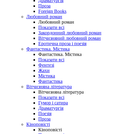
Драматургія
Проза
Foreign Books
Любовний роман
Любовний роман
Показати всі
Закордонний любовний роман
Вітчизняний любовний роман
Еротична проза і поезія
Фантастика. Містика
Фантастика. Містика
Показати всі
Фентезі
Жахи
Містика
Фантастика
Вітчизняна література
Вітчизняна література
Показати всі
Гумор і сатира
Драматургія
Поезія
Проза
Кіноповісті
Кіноповісті