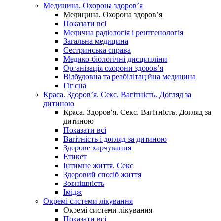
Медицина. Охорона здоров’я
Медицина. Охорона здоров’я
Показати всі
Медична радіологія і рентгенологія
Загальна медицина
Сестринська справа
Медико-біологічні дисципліни
Організація охорони здоров’я
Відбудовна та реабілітаційна медицина
Гігієна
Краса. Здоров’я. Секс. Вагітність. Догляд за
дитиною
Краса. Здоров’я. Секс. Вагітність. Догляд за
дитиною
Показати всі
Вагітність і догляд за дитиною
Здорове харчування
Етикет
Інтимне життя. Секс
Здоровий спосіб життя
Зовнішність
Імідж
Окремі системи лікування
Окремі системи лікування
Показати всі