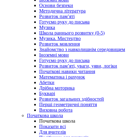
Основи безпеки
Методична література
Розвиток пам’яті
Готуємо руку до письма
Музика
Школа раннього розвитку (0-5)
Музика. Мистецтво
Розвиток мовлення
Знайомство з навколишнім середовищем
Іноземні мови
Готуємо руку до письма
Розвиток пам’яті, уваги, уяви, логіки
Початкові навики читання
Математика і рахунок
Абетки
Дрібна моторика
Букварі
Розвиток загальних здібностей
Перші геометричні поняття
Виховна робота
Початкова школа
Початкова школа
Показати всі
Для вчителів