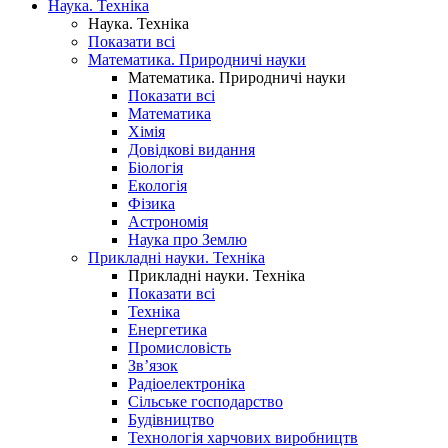
Наука. Техніка
Наука. Техніка
Показати всі
Математика. Природничі науки
Математика. Природничі науки
Показати всі
Математика
Хімія
Довідкові видання
Біологія
Екологія
Фізика
Астрономія
Наука про Землю
Прикладні науки. Техніка
Прикладні науки. Техніка
Показати всі
Техніка
Енергетика
Промисловість
Зв’язок
Радіоелектроніка
Сільське господарство
Будівництво
Технологія харчових виробництв