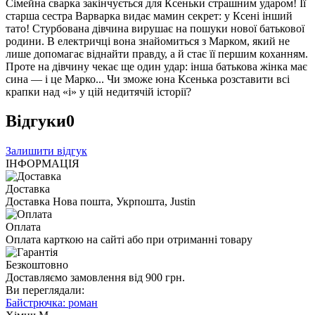
Сімейна сварка закінчується для Ксеньки страшним ударом! Її
старша сестра Варварка видає мамин секрет: у Ксені інший
тато! Стурбована дівчина вирушає на пошуки нової батькової
родини. В електричці вона знайомиться з Марком, який не
лише допомагає віднайти правду, а й стає її першим коханням.
Проте на дівчину чекає ще один удар: інша батькова жінка має
сина — і це Марко... Чи зможе юна Ксенька розставити всі
крапки над «і» у цій недитячій історії?
Відгуки
0
Залишити відгук
ІНФОРМАЦІЯ
Доставка
Доставка Нова пошта, Укрпошта, Justin
Оплата
Оплата карткою на сайті або при отриманні товару
Безкоштовно
Доставляємо замовлення від 900 грн.
Ви переглядали:
Байстрючка: роман