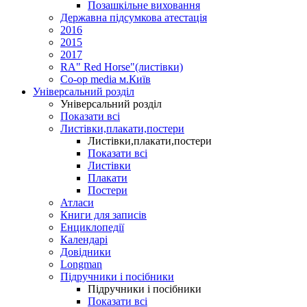
Позашкільне виховання
Державна підсумкова атестація
2016
2015
2017
RA" Red Horse"(листівки)
Co-op media м.Київ
Універсальний розділ
Універсальний розділ
Показати всі
Листівки,плакати,постери
Листівки,плакати,постери
Показати всі
Листівки
Плакати
Постери
Атласи
Книги для записів
Енциклопедії
Календарі
Довідники
Longman
Підручники і посібники
Підручники і посібники
Показати всі