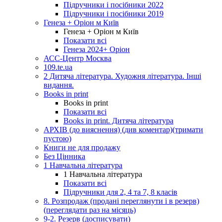
Підручники і посібники 2022
Підручники і посібники 2019
Генеза + Оріон м Київ
Генеза + Оріон м Київ
Показати всі
Генеза 2024+ Оріон
АСС-Центр Москва
109.te.ua
2 Дитяча література. Художня література. Інші
видання.
Books in print
Books in print
Показати всі
Books in print. Дитяча література
АРХІВ (до вияснення) (див коментар)(тримати
пустою)
Книги не для продажу
Без Цінника
1 Навчальна література
1 Навчальна література
Показати всі
Підручники для 2, 4 та 7, 8 класів
8. Розпродаж (продані переглянути і в резерв)
(переглядати раз на місяць)
9-2. Резерв (досписувати)