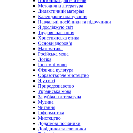
Посібники для вчителів
Методична література
Дидактичний матеріал
Календарне планування
Навчальні посібники та підручники
Я досліджую світ
Трудове навчання
Християнська етика
Основи здоров’я
Математика
Російська мова
Логіка
Іноземні мови
Фізична культура
Образотворче мистецтво
Я у світі
Природознавство
Українська мова
Зарубіжна література
Музика
Читання
Інформатика
Мистецтво
Додаткові посібники
Довідники та словники