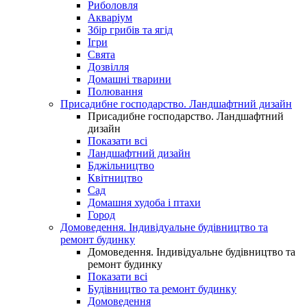
Риболовля
Акваріум
Збір грибів та ягід
Ігри
Свята
Дозвілля
Домашні тварини
Полювання
Присадибне господарство. Ландшафтний дизайн
Присадибне господарство. Ландшафтний
дизайн
Показати всі
Ландшафтний дизайн
Бджільництво
Квітництво
Сад
Домашня худоба і птахи
Город
Домоведення. Індивідуальне будівництво та
ремонт будинку
Домоведення. Індивідуальне будівництво та
ремонт будинку
Показати всі
Будівництво та ремонт будинку
Домоведення