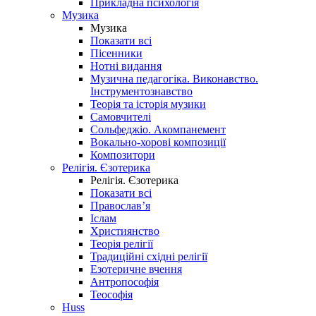
Прикладна психологія
Музика
Музика
Показати всі
Пісенники
Нотні видання
Музична педагогіка. Виконавство.
Інструментознавство
Теорія та історія музики
Самовчителі
Сольфеджіо. Акомпанемент
Вокально-хорові композиції
Композитори
Релігія. Єзотерика
Релігія. Єзотерика
Показати всі
Православ’я
Іслам
Християнство
Теорія релігії
Традиційні східні релігії
Езотеричне вчення
Антропософія
Теософія
Huss