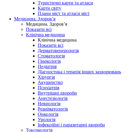
Туристичні карти та атласи
Карти світу
Плани міст та атласи міст
Медицина. Здоров’я
Медицина. Здоров’я
Показати всі
Клінічна медицина
Клінічна медицина
Показати всі
Дерматовенерологія
Стоматологія
Гінекологія
Педіатрія
Діагностика і терапія інших захворювань
Хірургія
Акушерство
Психіатрія
Внутрішні хвороби
Анестезіологія
Неврологія
Реаніматологія
Онкологія
Урологія
Інфекційні і паразитарні хвороби
Токсикологія