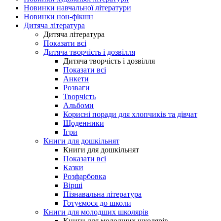
Новинки навчальної літератури
Новинки нон-фікшн
Дитяча література
Дитяча література
Показати всі
Дитяча творчість і дозвілля
Дитяча творчість і дозвілля
Показати всі
Анкети
Розваги
Творчість
Альбоми
Корисні поради для хлопчиків та дівчат
Щоденники
Ігри
Книги для дошкільнят
Книги для дошкільнят
Показати всі
Казки
Розфарбовка
Вірші
Пізнавальна література
Готуємося до школи
Книги для молодших школярів
Книги для молодших школярів