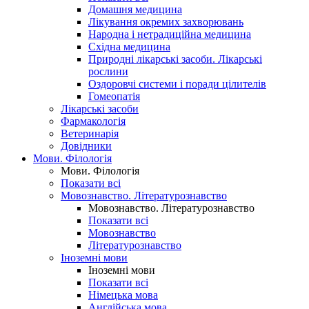
Домашня медицина
Лікування окремих захворювань
Народна і нетрадиційна медицина
Східна медицина
Природні лікарські засоби. Лікарські
рослини
Оздоровчі системи і поради цілителів
Гомеопатія
Лікарські засоби
Фармакологія
Ветеринарія
Довідники
Мови. Філологія
Мови. Філологія
Показати всі
Мовознавство. Літературознавство
Мовознавство. Літературознавство
Показати всі
Мовознавство
Літературознавство
Іноземні мови
Іноземні мови
Показати всі
Німецька мова
Англійська мова