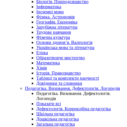
Біологія. Природознавство
Інформатика
Іноземні мови
Фізика. Астрономія
Географія. Економіка
Зарубіжна література
Трудове навчання
Фізична культура
Основи здоров’я. Валеологія
Українська мова та література
Етика
Образотворче мистецтво
Математика
Хімія
Історія. Правознавство
Таблиці та комплекти наочності
Довідники та словники
Педагогіка. Виховання. Дефектологія. Логопедія
Педагогіка. Виховання. Дефектологія.
Логопедія
Показати всі
Дефектологія. Коррекційна педагогіка
Шкільна педагогіка
Дошкільна педагогіка
Загальна педагогіка