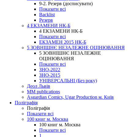
9-2. Резерв (досписувати)
Показати всі
Backlist
Резерв
4 ЕКЗАМЕНИ НК-Б
4 ЕКЗАМЕНИ НК-Б
Показати всі
ЕКЗАМЕН 2015 НК-Б
5 ЗОВНІШНЄ НЕЗАЛЕЖНЕ ОЦІНЮВАННЯ
5 ЗОВНІШНЄ НЕЗАЛЕЖНЕ
ОЦІНЮВАННЯ
Показати всі
ЗНО-2022
ЗНО-2015
УНІВЕРСАЛЬНІ (Без року)
Деол Львів
MM publications
Asgardian Comics, Ugar Production м. Київ
Поліграфія
Поліграфія
Показати всі
100 книг м. Москва
100 книг м. Москва
Показати всі
1