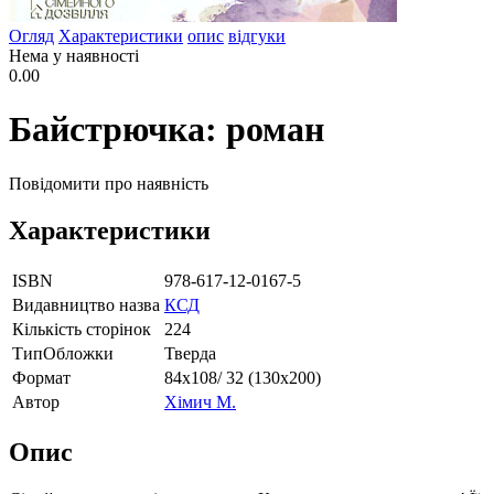
Огляд
Характеристики
опис
відгуки
Нема у наявності
0.00
Байстрючка: роман
Повідомити про наявність
Характеристики
ISBN
978-617-12-0167-5
Видавництво назва
КСД
Кількість сторінок
224
ТипОбложки
Тверда
Формат
84х108/ 32 (130х200)
Автор
Хімич М.
Опис