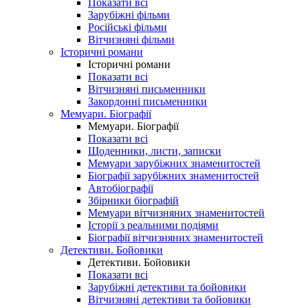
Показати всі
Зарубіжні фільми
Російські фільми
Вітчизняні фільми
Історичні романи
Історичні романи
Показати всі
Вітчизняні письменники
Закордонні письменники
Мемуари. Біографії
Мемуари. Біографії
Показати всі
Щоденники, листи, записки
Мемуари зарубіжних знаменитостей
Біографії зарубіжних знаменитостей
Автобіографії
Збірники біографій
Мемуари вітчизняних знаменитостей
Історії з реальними подіями
Біографії вітчизняних знаменитостей
Детективи. Бойовики
Детективи. Бойовики
Показати всі
Зарубіжні детективи та бойовики
Вітчизняні детективи та бойовики