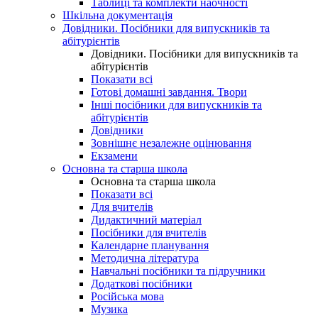
Таблиці та комплекти наочності
Шкільна документація
Довідники. Посібники для випускників та
абітурієнтів
Довідники. Посібники для випускників та
абітурієнтів
Показати всі
Готові домашні завдання. Твори
Інші посібники для випускників та
абітурієнтів
Довідники
Зовнішнє незалежне оцінювання
Екзамени
Основна та старша школа
Основна та старша школа
Показати всі
Для вчителів
Дидактичний матеріал
Посібники для вчителів
Календарне планування
Методична література
Навчальні посібники та підручники
Додаткові посібники
Російська мова
Музика