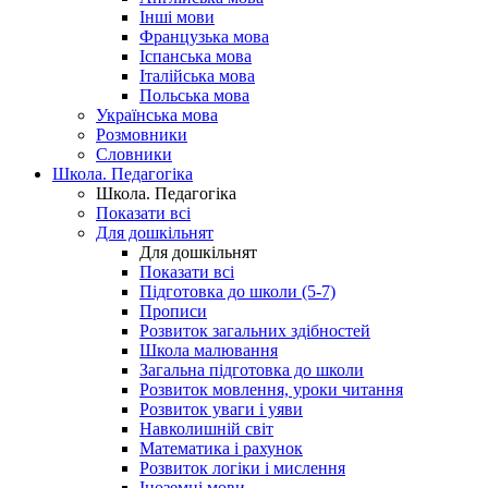
Інші мови
Французька мова
Іспанська мова
Італійська мова
Польська мова
Українська мова
Розмовники
Словники
Школа. Педагогіка
Школа. Педагогіка
Показати всі
Для дошкільнят
Для дошкільнят
Показати всі
Підготовка до школи (5-7)
Прописи
Розвиток загальних здібностей
Школа малювання
Загальна підготовка до школи
Розвиток мовлення, уроки читання
Розвиток уваги і уяви
Навколишній світ
Математика і рахунок
Розвиток логіки і мислення
Іноземні мови