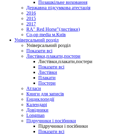
Позашкільне виховання
Державна підсумкова атестація
2016
2015
2017
RA" Red Horse"(листівки)
Co-op media м.Київ
Універсальний розділ
Універсальний розділ
Показати всі
Листівки,плакати,постери
Листівки,плакати,постери
Показати всі
Листівки
Плакати
Постери
Атласи
Книги для записів
Енциклопедії
Календарі
Довідники
Longman
Підручники і посібники
Підручники і посібники
Показати всі