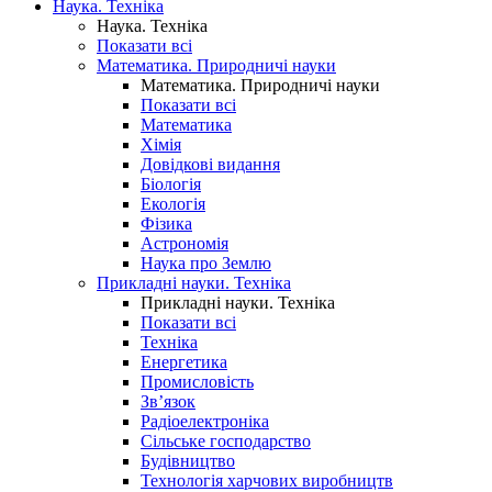
Наука. Техніка
Наука. Техніка
Показати всі
Математика. Природничі науки
Математика. Природничі науки
Показати всі
Математика
Хімія
Довідкові видання
Біологія
Екологія
Фізика
Астрономія
Наука про Землю
Прикладні науки. Техніка
Прикладні науки. Техніка
Показати всі
Техніка
Енергетика
Промисловість
Зв’язок
Радіоелектроніка
Сільське господарство
Будівництво
Технологія харчових виробництв