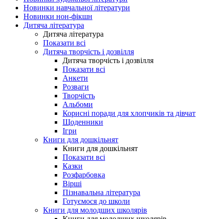
Новинки навчальної літератури
Новинки нон-фікшн
Дитяча література
Дитяча література
Показати всі
Дитяча творчість і дозвілля
Дитяча творчість і дозвілля
Показати всі
Анкети
Розваги
Творчість
Альбоми
Корисні поради для хлопчиків та дівчат
Щоденники
Ігри
Книги для дошкільнят
Книги для дошкільнят
Показати всі
Казки
Розфарбовка
Вірші
Пізнавальна література
Готуємося до школи
Книги для молодших школярів
Книги для молодших школярів