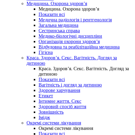
Медицина. Охорона здоров’я
Медицина. Охорона здоров’я
Показати всі
Медична радіологія і рентгенологія
Загальна медицина
Сестринська справа
Медико-біологічні дисципліни
Організація охорони здоров’я
Відбудовна та реабілітаційна медицина
Гігієна
Краса. Здоров’я. Секс. Вагітність. Догляд за
дитиною
Краса. Здоров’я. Секс. Вагітність. Догляд за
дитиною
Показати всі
Вагітність і догляд за дитиною
Здорове харчування
Етикет
Інтимне життя. Секс
Здоровий спосіб життя
Зовнішність
Імідж
Окремі системи лікування
Окремі системи лікування
Показати всі