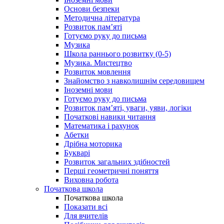
Основи безпеки
Методична література
Розвиток пам’яті
Готуємо руку до письма
Музика
Школа раннього розвитку (0-5)
Музика. Мистецтво
Розвиток мовлення
Знайомство з навколишнім середовищем
Іноземні мови
Готуємо руку до письма
Розвиток пам’яті, уваги, уяви, логіки
Початкові навики читання
Математика і рахунок
Абетки
Дрібна моторика
Букварі
Розвиток загальних здібностей
Перші геометричні поняття
Виховна робота
Початкова школа
Початкова школа
Показати всі
Для вчителів