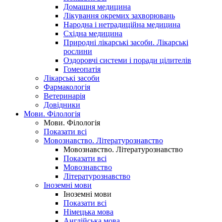
Домашня медицина
Лікування окремих захворювань
Народна і нетрадиційна медицина
Східна медицина
Природні лікарські засоби. Лікарські
рослини
Оздоровчі системи і поради цілителів
Гомеопатія
Лікарські засоби
Фармакологія
Ветеринарія
Довідники
Мови. Філологія
Мови. Філологія
Показати всі
Мовознавство. Літературознавство
Мовознавство. Літературознавство
Показати всі
Мовознавство
Літературознавство
Іноземні мови
Іноземні мови
Показати всі
Німецька мова
Англійська мова