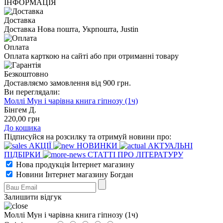
ІНФОРМАЦІЯ
Доставка
Доставка Нова пошта, Укрпошта, Justin
Оплата
Оплата карткою на сайті або при отриманні товару
Безкоштовно
Доставляємо замовлення від 900 грн.
Ви переглядали:
Моллі Мун і чарівна книга гіпнозу (1ч)
Бінгем Д.
220
,00
грн
До кошика
Підписуйся на розсилку та отримуй новини про:
АКЦІЇ
НОВИНКИ
АКТУАЛЬНІ
ПІДБІРКИ
СТАТТІ ПРО ЛІТЕРАТУРУ
Нова продукція Інтернет магазину
Новини Інтернет магазину Богдан
Залишити відгук
Моллі Мун і чарівна книга гіпнозу (1ч)