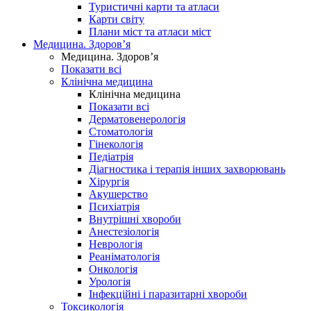
Туристичні карти та атласи
Карти світу
Плани міст та атласи міст
Медицина. Здоров’я
Медицина. Здоров’я
Показати всі
Клінічна медицина
Клінічна медицина
Показати всі
Дерматовенерологія
Стоматологія
Гінекологія
Педіатрія
Діагностика і терапія інших захворювань
Хірургія
Акушерство
Психіатрія
Внутрішні хвороби
Анестезіологія
Неврологія
Реаніматологія
Онкологія
Урологія
Інфекційні і паразитарні хвороби
Токсикологія