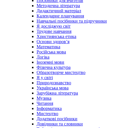
Посібники для вчителів
Методична література
Дидактичний матеріал
Календарне планування
Навчальні посібники та підручники
Я досліджую світ
Трудове навчання
Християнська етика
Основи здоров’я
Математика
Російська мова
Логіка
Іноземні мови
Фізична культура
Образотворче мистецтво
Я у світі
Природознавство
Українська мова
Зарубіжна література
Музика
Читання
Інформатика
Мистецтво
Додаткові посібники
Довідники та словники