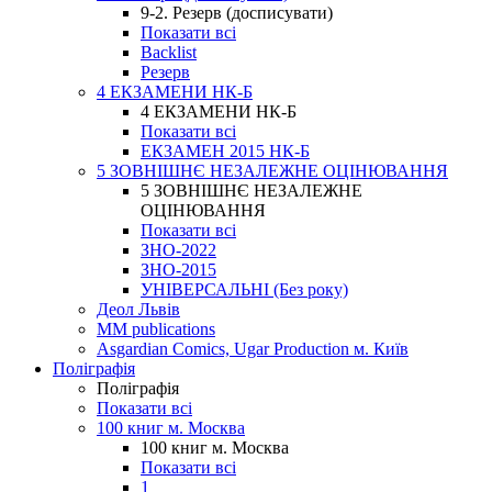
9-2. Резерв (досписувати)
Показати всі
Backlist
Резерв
4 ЕКЗАМЕНИ НК-Б
4 ЕКЗАМЕНИ НК-Б
Показати всі
ЕКЗАМЕН 2015 НК-Б
5 ЗОВНІШНЄ НЕЗАЛЕЖНЕ ОЦІНЮВАННЯ
5 ЗОВНІШНЄ НЕЗАЛЕЖНЕ
ОЦІНЮВАННЯ
Показати всі
ЗНО-2022
ЗНО-2015
УНІВЕРСАЛЬНІ (Без року)
Деол Львів
MM publications
Asgardian Comics, Ugar Production м. Київ
Поліграфія
Поліграфія
Показати всі
100 книг м. Москва
100 книг м. Москва
Показати всі
1