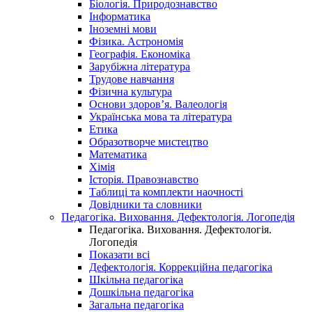
Біологія. Природознавство
Інформатика
Іноземні мови
Фізика. Астрономія
Географія. Економіка
Зарубіжна література
Трудове навчання
Фізична культура
Основи здоров’я. Валеологія
Українська мова та література
Етика
Образотворче мистецтво
Математика
Хімія
Історія. Правознавство
Таблиці та комплекти наочності
Довідники та словники
Педагогіка. Виховання. Дефектологія. Логопедія
Педагогіка. Виховання. Дефектологія.
Логопедія
Показати всі
Дефектологія. Коррекційна педагогіка
Шкільна педагогіка
Дошкільна педагогіка
Загальна педагогіка