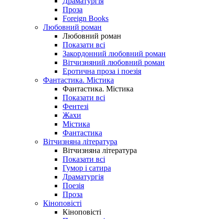
Драматургія
Проза
Foreign Books
Любовний роман
Любовний роман
Показати всі
Закордонний любовний роман
Вітчизняний любовний роман
Еротична проза і поезія
Фантастика. Містика
Фантастика. Містика
Показати всі
Фентезі
Жахи
Містика
Фантастика
Вітчизняна література
Вітчизняна література
Показати всі
Гумор і сатира
Драматургія
Поезія
Проза
Кіноповісті
Кіноповісті