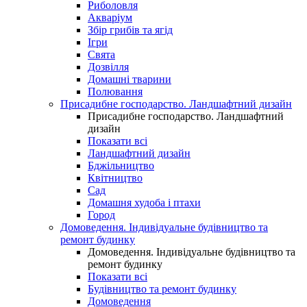
Риболовля
Акваріум
Збір грибів та ягід
Ігри
Свята
Дозвілля
Домашні тварини
Полювання
Присадибне господарство. Ландшафтний дизайн
Присадибне господарство. Ландшафтний
дизайн
Показати всі
Ландшафтний дизайн
Бджільництво
Квітництво
Сад
Домашня худоба і птахи
Город
Домоведення. Індивідуальне будівництво та
ремонт будинку
Домоведення. Індивідуальне будівництво та
ремонт будинку
Показати всі
Будівництво та ремонт будинку
Домоведення