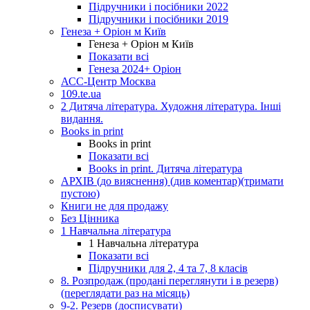
Підручники і посібники 2022
Підручники і посібники 2019
Генеза + Оріон м Київ
Генеза + Оріон м Київ
Показати всі
Генеза 2024+ Оріон
АСС-Центр Москва
109.te.ua
2 Дитяча література. Художня література. Інші
видання.
Books in print
Books in print
Показати всі
Books in print. Дитяча література
АРХІВ (до вияснення) (див коментар)(тримати
пустою)
Книги не для продажу
Без Цінника
1 Навчальна література
1 Навчальна література
Показати всі
Підручники для 2, 4 та 7, 8 класів
8. Розпродаж (продані переглянути і в резерв)
(переглядати раз на місяць)
9-2. Резерв (досписувати)