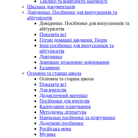
Таблиці та комплекти наочності
Шкільна документація
Довідники. Посібники для випускників та
абітурієнтів
Довідники. Посібники для випускників та
абітурієнтів
Показати всі
Готові домашні завдання. Твори
Інші посібники для випускників та
абітурієнтів
Довідники
Зовнішнє незалежне оцінювання
Екзамени
Основна та старша школа
Основна та старша школа
Показати всі
Для вчителів
Дидактичний матеріал
Посібники для вчителів
Календарне планування
Методична література
Навчальні посібники та підручники
Додаткові посібники
Російська мова
Музика