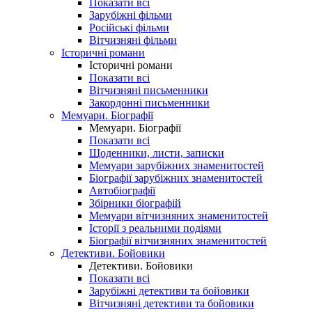
Показати всі
Зарубіжні фільми
Російські фільми
Вітчизняні фільми
Історичні романи
Історичні романи
Показати всі
Вітчизняні письменники
Закордонні письменники
Мемуари. Біографії
Мемуари. Біографії
Показати всі
Щоденники, листи, записки
Мемуари зарубіжних знаменитостей
Біографії зарубіжних знаменитостей
Автобіографії
Збірники біографій
Мемуари вітчизняних знаменитостей
Історії з реальними подіями
Біографії вітчизняних знаменитостей
Детективи. Бойовики
Детективи. Бойовики
Показати всі
Зарубіжні детективи та бойовики
Вітчизняні детективи та бойовики