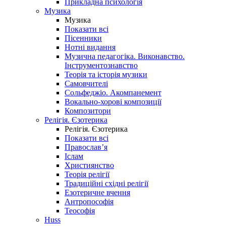
Прикладна психологія
Музика
Музика
Показати всі
Пісенники
Нотні видання
Музична педагогіка. Виконавство.
Інструментознавство
Теорія та історія музики
Самовчителі
Сольфеджіо. Акомпанемент
Вокально-хорові композиції
Композитори
Релігія. Єзотерика
Релігія. Єзотерика
Показати всі
Православ’я
Іслам
Християнство
Теорія релігії
Традиційні східні релігії
Езотеричне вчення
Антропософія
Теософія
Huss