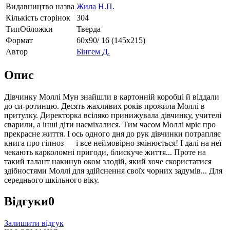
Видавництво назва
Жила Н.П.
Кількість сторінок
304
ТипОбложки
Тверда
Формат
60х90/ 16 (145х215)
Автор
Бінгем Д.
Опис
Дівчинку Моллі Мун знайшли в картонній коробці й віддали
до си-ротинцю. Десять жахливих років прожила Моллі в
притулку. Директорка всіляко принижувала дівчинку, учителі
сварили, а інші діти насміхалися. Тим часом Моллі мріє про
прекрасне життя. І ось одного дня до рук дівчинки потрапляє
книга про гіпноз — і все неймовірно змінюється! І далі на неї
чекають карколомні пригоди, блискуче життя... Проте на
такий талант накинув оком злодій, який хоче скористатися
здібностями Моллі для здійснення своїх чорних задумів... Для
середнього шкільного віку.
Відгуки
0
Залишити відгук