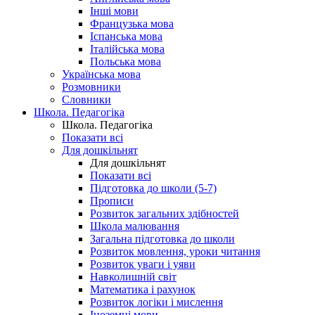
Інші мови
Французька мова
Іспанська мова
Італійська мова
Польська мова
Українська мова
Розмовники
Словники
Школа. Педагогіка
Школа. Педагогіка
Показати всі
Для дошкільнят
Для дошкільнят
Показати всі
Підготовка до школи (5-7)
Прописи
Розвиток загальних здібностей
Школа малювання
Загальна підготовка до школи
Розвиток мовлення, уроки читання
Розвиток уваги і уяви
Навколишній світ
Математика і рахунок
Розвиток логіки і мислення
Іноземні мови