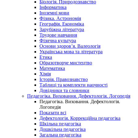
Біологія. Природознавство
Інформатика
Іноземні мови
Фізика. Астрономія
Географія. Економіка
Зарубіжна література
Трудове навчання
Фізична культура
Основи здоров’я. Валеологія
Українська мова та література
Етика
Образотворче мистецтво
Математика
Хімія
Історія. Правознавство
Таблиці та комплекти наочності
Довідники та словники
Педагогіка. Виховання. Дефектологія. Логопедія
Педагогіка. Виховання. Дефектологія.
Логопедія
Показати всі
Дефектологія. Коррекційна педагогіка
Шкільна педагогіка
Дошкільна педагогіка
Загальна педагогіка