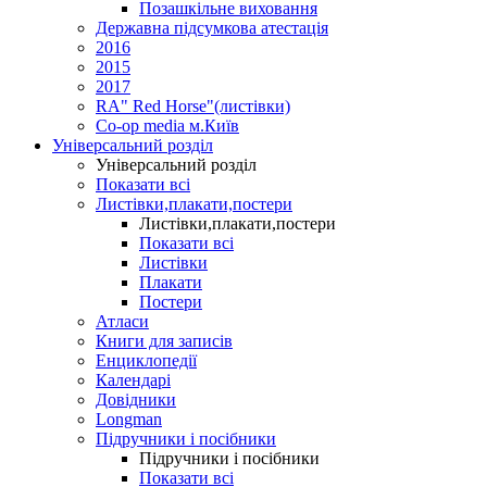
Позашкільне виховання
Державна підсумкова атестація
2016
2015
2017
RA" Red Horse"(листівки)
Co-op media м.Київ
Універсальний розділ
Універсальний розділ
Показати всі
Листівки,плакати,постери
Листівки,плакати,постери
Показати всі
Листівки
Плакати
Постери
Атласи
Книги для записів
Енциклопедії
Календарі
Довідники
Longman
Підручники і посібники
Підручники і посібники
Показати всі