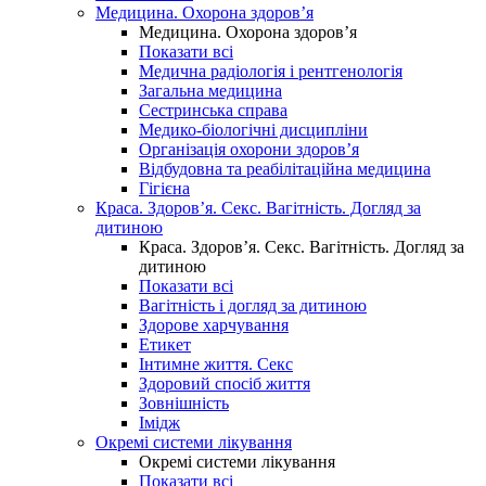
Медицина. Охорона здоров’я
Медицина. Охорона здоров’я
Показати всі
Медична радіологія і рентгенологія
Загальна медицина
Сестринська справа
Медико-біологічні дисципліни
Організація охорони здоров’я
Відбудовна та реабілітаційна медицина
Гігієна
Краса. Здоров’я. Секс. Вагітність. Догляд за
дитиною
Краса. Здоров’я. Секс. Вагітність. Догляд за
дитиною
Показати всі
Вагітність і догляд за дитиною
Здорове харчування
Етикет
Інтимне життя. Секс
Здоровий спосіб життя
Зовнішність
Імідж
Окремі системи лікування
Окремі системи лікування
Показати всі