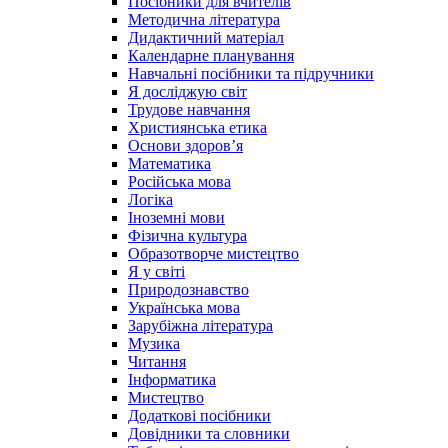
Посібники для вчителів
Методична література
Дидактичний матеріал
Календарне планування
Навчальні посібники та підручники
Я досліджую світ
Трудове навчання
Християнська етика
Основи здоров’я
Математика
Російська мова
Логіка
Іноземні мови
Фізична культура
Образотворче мистецтво
Я у світі
Природознавство
Українська мова
Зарубіжна література
Музика
Читання
Інформатика
Мистецтво
Додаткові посібники
Довідники та словники