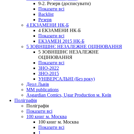
9-2. Резерв (досписувати)
Показати всі
Backlist
Резерв
4 ЕКЗАМЕНИ НК-Б
4 ЕКЗАМЕНИ НК-Б
Показати всі
ЕКЗАМЕН 2015 НК-Б
5 ЗОВНІШНЄ НЕЗАЛЕЖНЕ ОЦІНЮВАННЯ
5 ЗОВНІШНЄ НЕЗАЛЕЖНЕ
ОЦІНЮВАННЯ
Показати всі
ЗНО-2022
ЗНО-2015
УНІВЕРСАЛЬНІ (Без року)
Деол Львів
MM publications
Asgardian Comics, Ugar Production м. Київ
Поліграфія
Поліграфія
Показати всі
100 книг м. Москва
100 книг м. Москва
Показати всі
1