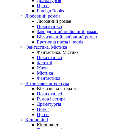
Драматургія
Проза
Foreign Books
Любовний роман
Любовний роман
Показати всі
Закордонний любовний роман
Вітчизняний любовний роман
Еротична проза і поезія
Фантастика. Містика
Фантастика. Містика
Показати всі
Фентезі
Жахи
Містика
Фантастика
Вітчизняна література
Вітчизняна література
Показати всі
Гумор і сатира
Драматургія
Поезія
Проза
Кіноповісті
Кіноповісті