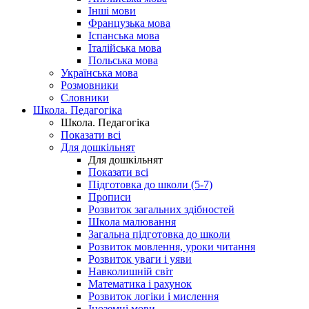
Інші мови
Французька мова
Іспанська мова
Італійська мова
Польська мова
Українська мова
Розмовники
Словники
Школа. Педагогіка
Школа. Педагогіка
Показати всі
Для дошкільнят
Для дошкільнят
Показати всі
Підготовка до школи (5-7)
Прописи
Розвиток загальних здібностей
Школа малювання
Загальна підготовка до школи
Розвиток мовлення, уроки читання
Розвиток уваги і уяви
Навколишній світ
Математика і рахунок
Розвиток логіки і мислення
Іноземні мови