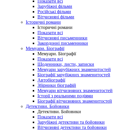
Показати всі
Зарубіжні фільми
Російські фільми
Вітчизняні фільми
Історичні романи
Історичні романи
Показати всі
Вітчизняні письменники
Закордонні письменники
Мемуари. Біографії
Мемуари. Біографії
Показати всі
Щоденники, листи, записки
Мемуари зарубіжних знаменитостей
Біографії зарубіжних знаменитостей
Автобіографії
Збірники біографій
Мемуари вітчизняних знаменитостей
Історії з реальними подіями
Біографії вітчизняних знаменитостей
Детективи. Бойовики
Детективи. Бойовики
Показати всі
Зарубіжні детективи та бойовики
Вітчизняні детективи та бойовики