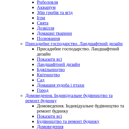
Риболовля
Акваріум
Збір грибів та ягід
Ігри
Свята
Дозвілля
Домашні тварини
Полювання
Присадибне господарство. Ландшафтний дизайн
Присадибне господарство. Ландшафтний
дизайн
Показати всі
Ландшафтний дизайн
Бджільництво
Квітництво
Сад
Домашня худоба і птахи
Город
Домоведення. Індивідуальне будівництво та
ремонт будинку
Домоведення. Індивідуальне будівництво та
ремонт будинку
Показати всі
Будівництво та ремонт будинку
Домоведення