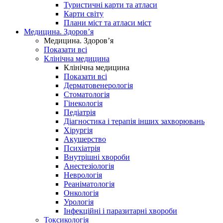
Туристичні карти та атласи
Карти світу
Плани міст та атласи міст
Медицина. Здоров’я
Медицина. Здоров’я
Показати всі
Клінічна медицина
Клінічна медицина
Показати всі
Дерматовенерологія
Стоматологія
Гінекологія
Педіатрія
Діагностика і терапія інших захворювань
Хірургія
Акушерство
Психіатрія
Внутрішні хвороби
Анестезіологія
Неврологія
Реаніматологія
Онкологія
Урологія
Інфекційні і паразитарні хвороби
Токсикологія