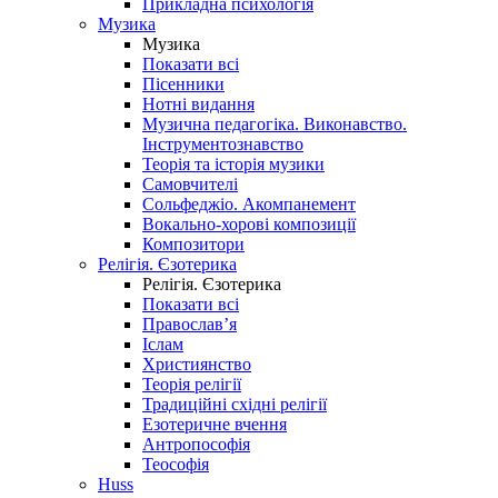
Прикладна психологія
Музика
Музика
Показати всі
Пісенники
Нотні видання
Музична педагогіка. Виконавство.
Інструментознавство
Теорія та історія музики
Самовчителі
Сольфеджіо. Акомпанемент
Вокально-хорові композиції
Композитори
Релігія. Єзотерика
Релігія. Єзотерика
Показати всі
Православ’я
Іслам
Християнство
Теорія релігії
Традиційні східні релігії
Езотеричне вчення
Антропософія
Теософія
Huss