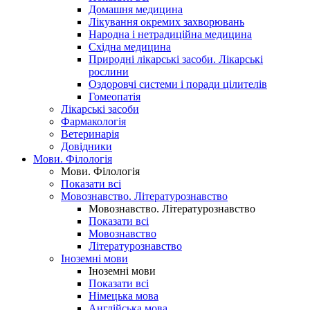
Домашня медицина
Лікування окремих захворювань
Народна і нетрадиційна медицина
Східна медицина
Природні лікарські засоби. Лікарські
рослини
Оздоровчі системи і поради цілителів
Гомеопатія
Лікарські засоби
Фармакологія
Ветеринарія
Довідники
Мови. Філологія
Мови. Філологія
Показати всі
Мовознавство. Літературознавство
Мовознавство. Літературознавство
Показати всі
Мовознавство
Літературознавство
Іноземні мови
Іноземні мови
Показати всі
Німецька мова
Англійська мова