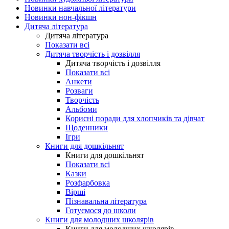
Новинки навчальної літератури
Новинки нон-фікшн
Дитяча література
Дитяча література
Показати всі
Дитяча творчість і дозвілля
Дитяча творчість і дозвілля
Показати всі
Анкети
Розваги
Творчість
Альбоми
Корисні поради для хлопчиків та дівчат
Щоденники
Ігри
Книги для дошкільнят
Книги для дошкільнят
Показати всі
Казки
Розфарбовка
Вірші
Пізнавальна література
Готуємося до школи
Книги для молодших школярів
Книги для молодших школярів