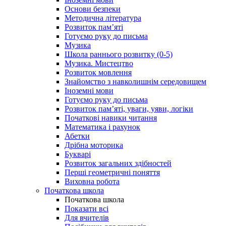
Основи безпеки
Методична література
Розвиток пам’яті
Готуємо руку до письма
Музика
Школа раннього розвитку (0-5)
Музика. Мистецтво
Розвиток мовлення
Знайомство з навколишнім середовищем
Іноземні мови
Готуємо руку до письма
Розвиток пам’яті, уваги, уяви, логіки
Початкові навики читання
Математика і рахунок
Абетки
Дрібна моторика
Букварі
Розвиток загальних здібностей
Перші геометричні поняття
Виховна робота
Початкова школа
Початкова школа
Показати всі
Для вчителів