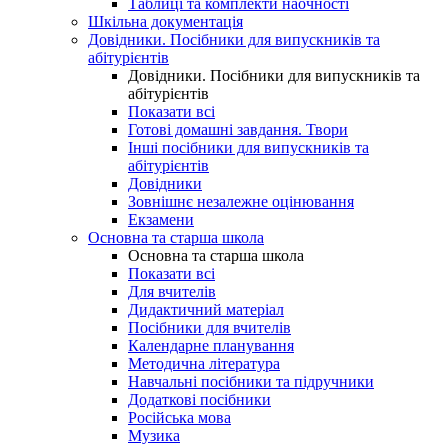
Таблиці та комплекти наочності
Шкільна документація
Довідники. Посібники для випускників та
абітурієнтів
Довідники. Посібники для випускників та
абітурієнтів
Показати всі
Готові домашні завдання. Твори
Інші посібники для випускників та
абітурієнтів
Довідники
Зовнішнє незалежне оцінювання
Екзамени
Основна та старша школа
Основна та старша школа
Показати всі
Для вчителів
Дидактичний матеріал
Посібники для вчителів
Календарне планування
Методична література
Навчальні посібники та підручники
Додаткові посібники
Російська мова
Музика