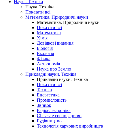
Наука. Техніка
Наука. Техніка
Показати всі
Математика. Природничі науки
Математика. Природничі науки
Показати всі
Математика
Хімія
Довідкові видання
Біологія
Екологія
Фізика
Астрономія
Наука про Землю
Прикладні науки. Техніка
Прикладні науки. Техніка
Показати всі
Техніка
Енергетика
Промисловість
Зв’язок
Радіоелектроніка
Сільське господарство
Будівництво
Технологія харчових виробництв