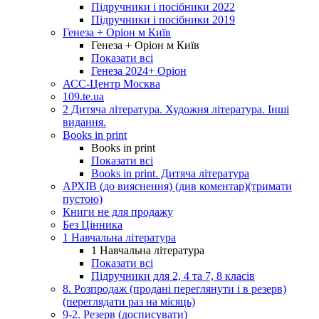
Підручники і посібники 2022
Підручники і посібники 2019
Генеза + Оріон м Київ
Генеза + Оріон м Київ
Показати всі
Генеза 2024+ Оріон
АСС-Центр Москва
109.te.ua
2 Дитяча література. Художня література. Інші
видання.
Books in print
Books in print
Показати всі
Books in print. Дитяча література
АРХІВ (до вияснення) (див коментар)(тримати
пустою)
Книги не для продажу
Без Цінника
1 Навчальна література
1 Навчальна література
Показати всі
Підручники для 2, 4 та 7, 8 класів
8. Розпродаж (продані переглянути і в резерв)
(переглядати раз на місяць)
9-2. Резерв (досписувати)