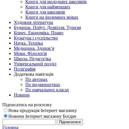
Книги для молодших школярів
Книги для найменших
Книги для школярів
Книги на іноземних мовах
Художня література
Будинок. Побут. Дозвілля. Туризм
Бізнес. Економіка. Право
Культура і суспільство
Наука. Техніка
Медицина. Здоров’я
Мови. Філологія
Школа. Педагогіка
Універсальний розділ
Поліграфія
Додаткова навігація
По авторах
По видавництвах
По навчальних класах
Новини
Підписатись на розсилку
Нова продукція Інтернет магазину
Новини Інтернет магазину Богдан
Головна