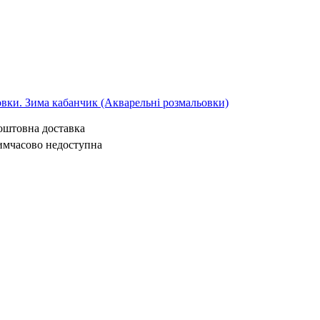
овки. Зима кабанчик (Акварельні розмальовки)
коштовна доставка
имчасово недоступна