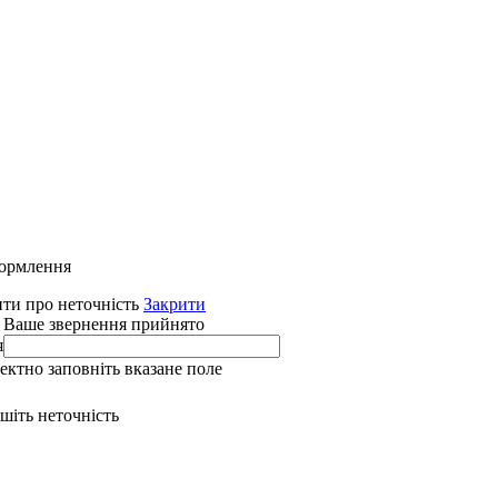
формлення
ти про неточність
Закрити
 Ваше звернення прийнято
я
ректно заповніть вказане поле
ишіть неточність