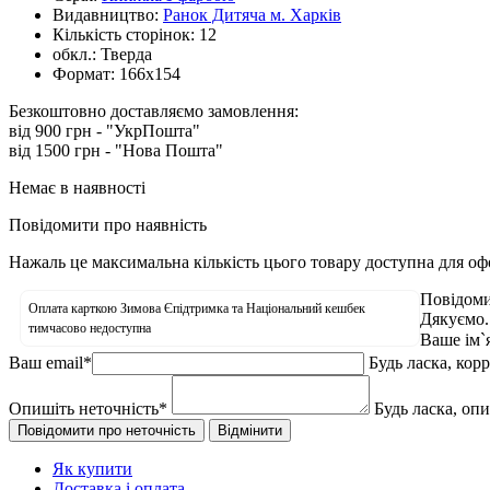
Видавництво:
Ранок Дитяча м. Харків
Кількість сторінок:
12
обкл.:
Тверда
Формат:
166х154
Безкоштовно доставляємо замовлення:
від 900 грн - "УкрПошта"
від 1500 грн - "Нова Пошта"
Немає в наявності
Повідомити про наявність
Нажаль це максимальна кількість цього товару доступна для о
Повідоми
Оплата карткою Зимова Єпідтримка та Національний кешбек
Дякуємо.
тимчасово недоступна
Ваше ім`
Ваш email
*
Будь ласка, кор
Опишіть неточність
*
Будь ласка, оп
Як купити
Доставка і оплата