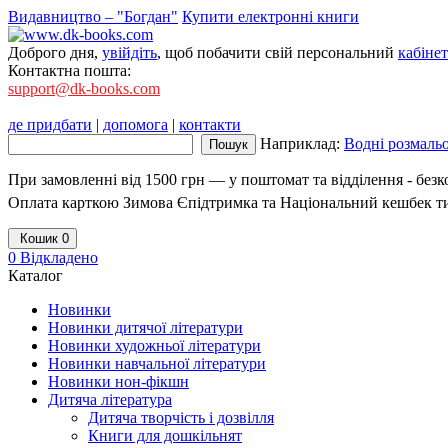
Видавництво – "Богдан"
Купити електронні книги
Доброго дня,
увійдіть
, щоб побачити свій персональний
кабінет
Контактна пошта:
support@dk-books.com
де придбати
|
допомога
|
контакти
Наприклад:
Водні розмаль
При замовленні від 1500 грн — у поштомат та відділення - без
Оплата карткою Зимова Єпідтримка та Національний кешбек т
Кошик
0
0
Відкладено
Каталог
Новинки
Новинки дитячої літератури
Новинки художньої літератури
Новинки навчальної літератури
Новинки нон-фікшн
Дитяча література
Дитяча творчість і дозвілля
Книги для дошкільнят