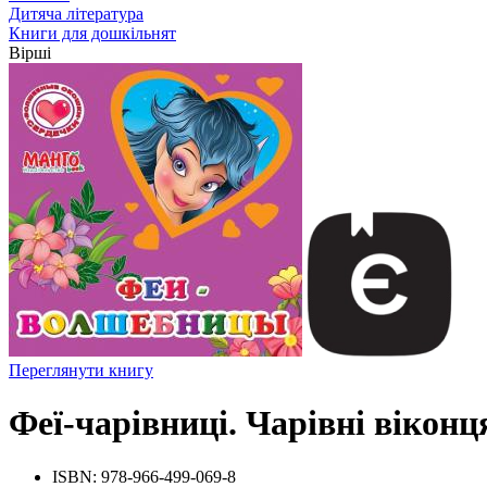
Дитяча література
Книги для дошкільнят
Вірші
Переглянути книгу
Феї-чарівниці. Чарівні віконц
ISBN:
978-966-499-069-8