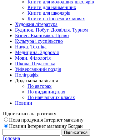
Книги для молодших школярів
Книги для найменших
Книги для школярів
Книги на іноземних мовах
Художня література
Будинок. Побут. Дозвілля. Туризм
Бізнес. Економіка. Право
Культура і суспільство
Наука. Техніка
Медицина. Здоров’я
Мови. Філологія
Школа. Педагогіка
Універсальний розділ
Поліграфія
Додаткова навігація
По авторах
По видавництвах
По навчальних класах
Новини
Підписатись на розсилку
Нова продукція Інтернет магазину
Новини Інтернет магазину Богдан
Головна