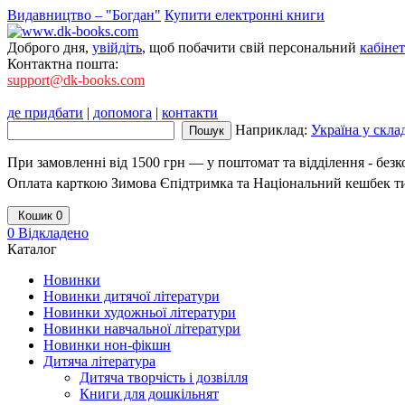
Видавництво – "Богдан"
Купити електронні книги
Доброго дня,
увійдіть
, щоб побачити свій персональний
кабінет
Контактна пошта:
support@dk-books.com
де придбати
|
допомога
|
контакти
Наприклад:
Україна у скла
При замовленні від 1500 грн — у поштомат та відділення - без
Оплата карткою Зимова Єпідтримка та Національний кешбек т
Кошик
0
0
Відкладено
Каталог
Новинки
Новинки дитячої літератури
Новинки художньої літератури
Новинки навчальної літератури
Новинки нон-фікшн
Дитяча література
Дитяча творчість і дозвілля
Книги для дошкільнят