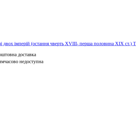
ді двох імперій (остання чверть XVIII- перша половина ХІХ ст.) Т
коштовна доставка
имчасово недоступна