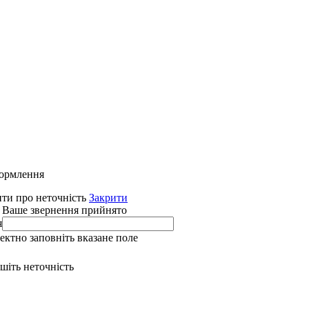
формлення
ти про неточність
Закрити
 Ваше звернення прийнято
я
ректно заповніть вказане поле
ишіть неточність