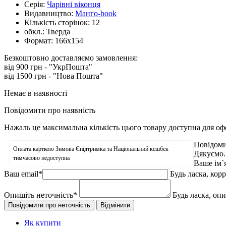
Серія:
Чарівні віконця
Видавництво:
Манго-book
Кількість сторінок:
12
обкл.:
Тверда
Формат:
166х154
Безкоштовно доставляємо замовлення:
від 900 грн - "УкрПошта"
від 1500 грн - "Нова Пошта"
Немає в наявності
Повідомити про наявність
Нажаль це максимальна кількість цього товару доступна для о
Повідоми
Оплата карткою Зимова Єпідтримка та Національний кешбек
Дякуємо.
тимчасово недоступна
Ваше ім`
Ваш email
*
Будь ласка, кор
Опишіть неточність
*
Будь ласка, оп
Як купити