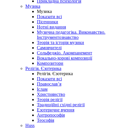
Прикладна психологія
Музика
Музика
Показати всі
Пісенники
Нотні видання
Музична педагогіка. Виконавство.
Інструментознавство
Теорія та історія музики
Самовчителі
Сольфеджіо. Акомпанемент
Вокально-хорові композиції
Композитори
Релігія. Єзотерика
Релігія. Єзотерика
Показати всі
Православ’я
Іслам
Християнство
Теорія релігії
Традиційні східні релігії
Езотеричне вчення
Антропософія
Теософія
Huss