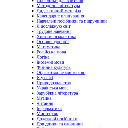
Посібники для вчителів
Методична література
Дидактичний матеріал
Календарне планування
Навчальні посібники та підручники
Я досліджую світ
Трудове навчання
Християнська етика
Основи здоров’я
Математика
Російська мова
Логіка
Іноземні мови
Фізична культура
Образотворче мистецтво
Я у світі
Природознавство
Українська мова
Зарубіжна література
Музика
Читання
Інформатика
Мистецтво
Додаткові посібники
Довідники та словники