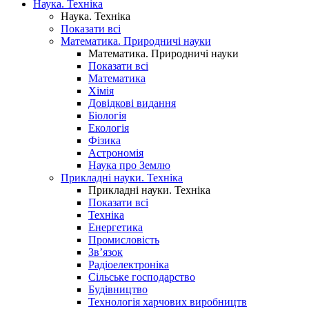
Наука. Техніка
Наука. Техніка
Показати всі
Математика. Природничі науки
Математика. Природничі науки
Показати всі
Математика
Хімія
Довідкові видання
Біологія
Екологія
Фізика
Астрономія
Наука про Землю
Прикладні науки. Техніка
Прикладні науки. Техніка
Показати всі
Техніка
Енергетика
Промисловість
Зв’язок
Радіоелектроніка
Сільське господарство
Будівництво
Технологія харчових виробництв