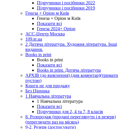
Підручники і посібники 2022
Підручники і посібники 2019
Генеза + Оріон м Київ
Генеза + Оріон м Київ
Показати всі
Генеза 2024+ Оріон
АСС-Центр Москва
109.te.ua
2 Дитяча література. Художня література. Інші
видання.
Books in print
Books in print
Показати всі
Books in print. Дитяча література
АРХІВ (до вияснення) (див коментар)(тримати
пустою)
Книги не для продажу
Без Цінника
1 Навчальна література
1 Навчальна література
Показати всі
Підручники для 2, 4 та 7, 8 класів
8. Розпродаж (продані переглянути і в резерв)
(переглядати раз на місяць)
9-2. Резерв (досписувати)