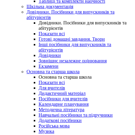
Таблиці та комплекти наочності
Шкільна документація
Довідники. Посібники для випускників та
абітурієнтів
Довідники. Посібники для випускників та
абітурієнтів
Показати всі
Готові домашні завдання. Твори
Інші посібники для випускників та
абітурієнтів
Довідники
Зовнішнє незалежне оцінювання
Екзамени
Основна та старша школа
Основна та старша школа
Показати всі
Для вчителів
Дидактичний матеріал
Посібники для вчителів
Календарне планування
Методична література
Навчальні посібники та підручники
Додаткові посібники
Російська мова
Музика