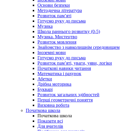
Основи безпеки
Методична література
Розвиток пам’яті
Готуємо руку до письма
Музика
Школа раннього розвитку (0-5)
Музика. Мистецтво
Розвиток мовлення
Знайомство з навколишнім середовищем
Іноземні мови
Готуємо руку до письма
Розвиток пам’яті, уваги, уяви, логіки
Початкові навики читання
Математика і рахунок
Абетки
Дрібна моторика
Букварі
Розвиток загальних здібностей
Перші геометричні поняття
Виховна робота
Початкова школа
Початкова школа
Показати всі
Для вчителів