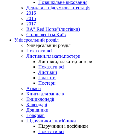
Позашкільне виховання
Державна підсумкова атестація
2016
2015
2017
RA" Red Horse"(листівки)
Co-op media м.Київ
Універсальний розділ
Універсальний розділ
Показати всі
Листівки,плакати,постери
Листівки,плакати,постери
Показати всі
Листівки
Плакати
Постери
Атласи
Книги для записів
Енциклопедії
Календарі
Довідники
Longman
Підручники і посібники
Підручники і посібники
Показати всі