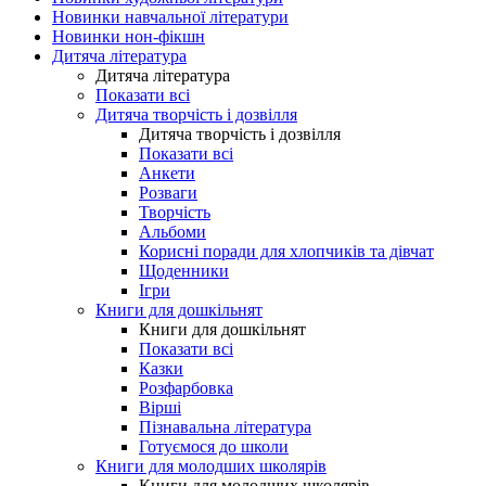
Новинки навчальної літератури
Новинки нон-фікшн
Дитяча література
Дитяча література
Показати всі
Дитяча творчість і дозвілля
Дитяча творчість і дозвілля
Показати всі
Анкети
Розваги
Творчість
Альбоми
Корисні поради для хлопчиків та дівчат
Щоденники
Ігри
Книги для дошкільнят
Книги для дошкільнят
Показати всі
Казки
Розфарбовка
Вірші
Пізнавальна література
Готуємося до школи
Книги для молодших школярів
Книги для молодших школярів