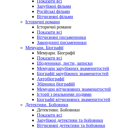
Показати всі
Зарубіжні фільми
Російські фільми
Вітчизняні фільми
Історичні романи
Історичні романи
Показати всі
Вітчизняні письменники
Закордонні письменники
Мемуари. Біографії
Мемуари. Біографії
Показати всі
Щоденники, листи, записки
Мемуари зарубіжних знаменитостей
Біографії зарубіжних знаменитостей
Автобіографії
Збірники біографій
Мемуари вітчизняних знаменитостей
Історії з реальними подіями
Біографії вітчизняних знаменитостей
Детективи. Бойовики
Детективи. Бойовики
Показати всі
Зарубіжні детективи та бойовики
Вітчизняні детективи та бойовики