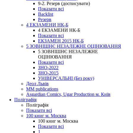
9-2. Резерв (досписувати)
Показати всі
Backlist
Резерв
4 ЕКЗАМЕНИ НК-Б
4 ЕКЗАМЕНИ НК-Б
Показати всі
ЕКЗАМЕН 2015 НК-Б
5 ЗОВНІШНЄ НЕЗАЛЕЖНЕ ОЦІНЮВАННЯ
5 ЗОВНІШНЄ НЕЗАЛЕЖНЕ
ОЦІНЮВАННЯ
Показати всі
ЗНО-2022
ЗНО-2015
УНІВЕРСАЛЬНІ (Без року)
Деол Львів
MM publications
Asgardian Comics, Ugar Production м. Київ
Поліграфія
Поліграфія
Показати всі
100 книг м. Москва
100 книг м. Москва
Показати всі
1