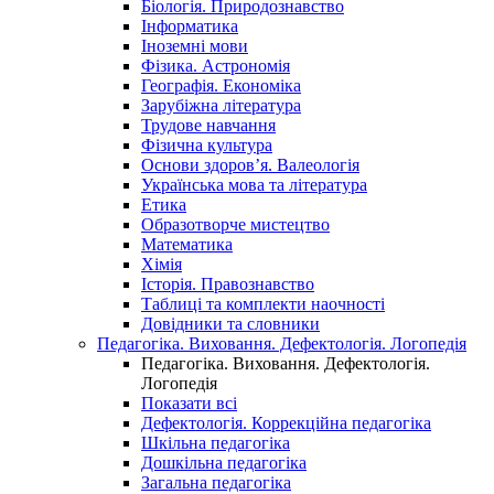
Біологія. Природознавство
Інформатика
Іноземні мови
Фізика. Астрономія
Географія. Економіка
Зарубіжна література
Трудове навчання
Фізична культура
Основи здоров’я. Валеологія
Українська мова та література
Етика
Образотворче мистецтво
Математика
Хімія
Історія. Правознавство
Таблиці та комплекти наочності
Довідники та словники
Педагогіка. Виховання. Дефектологія. Логопедія
Педагогіка. Виховання. Дефектологія.
Логопедія
Показати всі
Дефектологія. Коррекційна педагогіка
Шкільна педагогіка
Дошкільна педагогіка
Загальна педагогіка