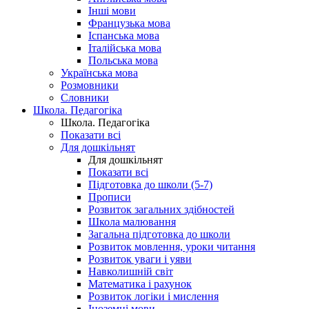
Інші мови
Французька мова
Іспанська мова
Італійська мова
Польська мова
Українська мова
Розмовники
Словники
Школа. Педагогіка
Школа. Педагогіка
Показати всі
Для дошкільнят
Для дошкільнят
Показати всі
Підготовка до школи (5-7)
Прописи
Розвиток загальних здібностей
Школа малювання
Загальна підготовка до школи
Розвиток мовлення, уроки читання
Розвиток уваги і уяви
Навколишній світ
Математика і рахунок
Розвиток логіки і мислення
Іноземні мови