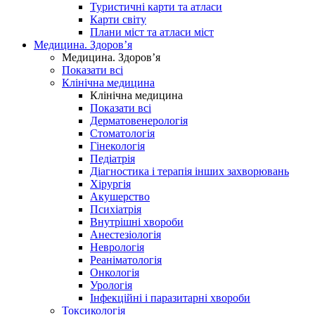
Туристичні карти та атласи
Карти світу
Плани міст та атласи міст
Медицина. Здоров’я
Медицина. Здоров’я
Показати всі
Клінічна медицина
Клінічна медицина
Показати всі
Дерматовенерологія
Стоматологія
Гінекологія
Педіатрія
Діагностика і терапія інших захворювань
Хірургія
Акушерство
Психіатрія
Внутрішні хвороби
Анестезіологія
Неврологія
Реаніматологія
Онкологія
Урологія
Інфекційні і паразитарні хвороби
Токсикологія