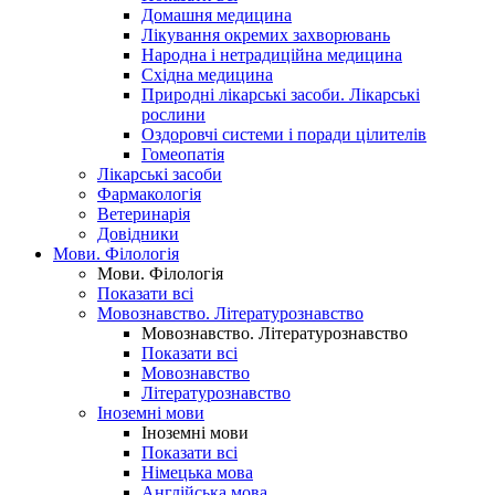
Домашня медицина
Лікування окремих захворювань
Народна і нетрадиційна медицина
Східна медицина
Природні лікарські засоби. Лікарські
рослини
Оздоровчі системи і поради цілителів
Гомеопатія
Лікарські засоби
Фармакологія
Ветеринарія
Довідники
Мови. Філологія
Мови. Філологія
Показати всі
Мовознавство. Літературознавство
Мовознавство. Літературознавство
Показати всі
Мовознавство
Літературознавство
Іноземні мови
Іноземні мови
Показати всі
Німецька мова
Англійська мова