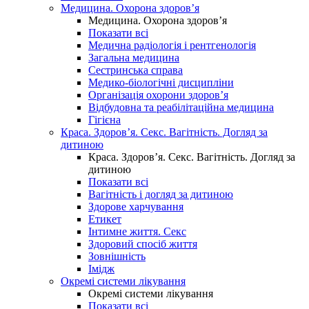
Медицина. Охорона здоров’я
Медицина. Охорона здоров’я
Показати всі
Медична радіологія і рентгенологія
Загальна медицина
Сестринська справа
Медико-біологічні дисципліни
Організація охорони здоров’я
Відбудовна та реабілітаційна медицина
Гігієна
Краса. Здоров’я. Секс. Вагітність. Догляд за
дитиною
Краса. Здоров’я. Секс. Вагітність. Догляд за
дитиною
Показати всі
Вагітність і догляд за дитиною
Здорове харчування
Етикет
Інтимне життя. Секс
Здоровий спосіб життя
Зовнішність
Імідж
Окремі системи лікування
Окремі системи лікування
Показати всі