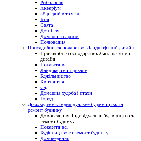
Риболовля
Акваріум
Збір грибів та ягід
Ігри
Свята
Дозвілля
Домашні тварини
Полювання
Присадибне господарство. Ландшафтний дизайн
Присадибне господарство. Ландшафтний
дизайн
Показати всі
Ландшафтний дизайн
Бджільництво
Квітництво
Сад
Домашня худоба і птахи
Город
Домоведення. Індивідуальне будівництво та
ремонт будинку
Домоведення. Індивідуальне будівництво та
ремонт будинку
Показати всі
Будівництво та ремонт будинку
Домоведення