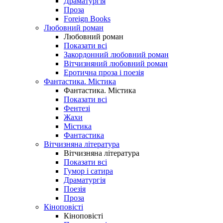
Драматургія
Проза
Foreign Books
Любовний роман
Любовний роман
Показати всі
Закордонний любовний роман
Вітчизняний любовний роман
Еротична проза і поезія
Фантастика. Містика
Фантастика. Містика
Показати всі
Фентезі
Жахи
Містика
Фантастика
Вітчизняна література
Вітчизняна література
Показати всі
Гумор і сатира
Драматургія
Поезія
Проза
Кіноповісті
Кіноповісті