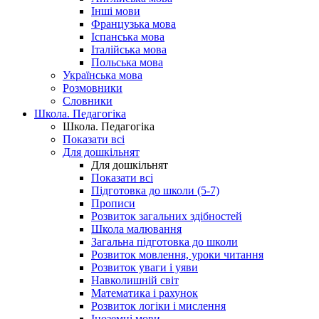
Інші мови
Французька мова
Іспанська мова
Італійська мова
Польська мова
Українська мова
Розмовники
Словники
Школа. Педагогіка
Школа. Педагогіка
Показати всі
Для дошкільнят
Для дошкільнят
Показати всі
Підготовка до школи (5-7)
Прописи
Розвиток загальних здібностей
Школа малювання
Загальна підготовка до школи
Розвиток мовлення, уроки читання
Розвиток уваги і уяви
Навколишній світ
Математика і рахунок
Розвиток логіки і мислення
Іноземні мови