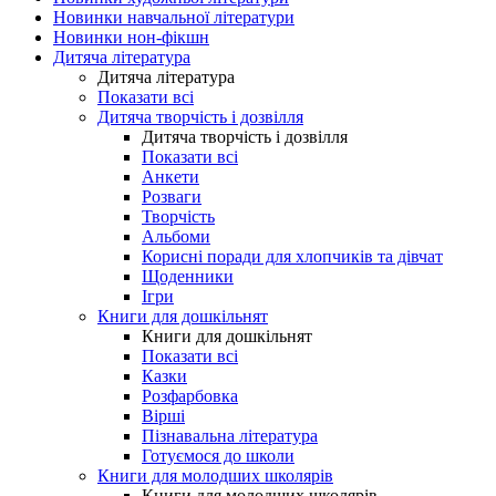
Новинки навчальної літератури
Новинки нон-фікшн
Дитяча література
Дитяча література
Показати всі
Дитяча творчість і дозвілля
Дитяча творчість і дозвілля
Показати всі
Анкети
Розваги
Творчість
Альбоми
Корисні поради для хлопчиків та дівчат
Щоденники
Ігри
Книги для дошкільнят
Книги для дошкільнят
Показати всі
Казки
Розфарбовка
Вірші
Пізнавальна література
Готуємося до школи
Книги для молодших школярів
Книги для молодших школярів