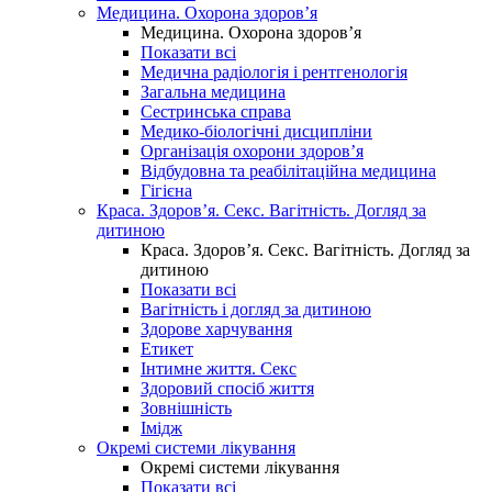
Медицина. Охорона здоров’я
Медицина. Охорона здоров’я
Показати всі
Медична радіологія і рентгенологія
Загальна медицина
Сестринська справа
Медико-біологічні дисципліни
Організація охорони здоров’я
Відбудовна та реабілітаційна медицина
Гігієна
Краса. Здоров’я. Секс. Вагітність. Догляд за
дитиною
Краса. Здоров’я. Секс. Вагітність. Догляд за
дитиною
Показати всі
Вагітність і догляд за дитиною
Здорове харчування
Етикет
Інтимне життя. Секс
Здоровий спосіб життя
Зовнішність
Імідж
Окремі системи лікування
Окремі системи лікування
Показати всі