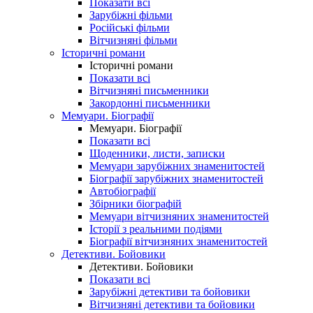
Показати всі
Зарубіжні фільми
Російські фільми
Вітчизняні фільми
Історичні романи
Історичні романи
Показати всі
Вітчизняні письменники
Закордонні письменники
Мемуари. Біографії
Мемуари. Біографії
Показати всі
Щоденники, листи, записки
Мемуари зарубіжних знаменитостей
Біографії зарубіжних знаменитостей
Автобіографії
Збірники біографій
Мемуари вітчизняних знаменитостей
Історії з реальними подіями
Біографії вітчизняних знаменитостей
Детективи. Бойовики
Детективи. Бойовики
Показати всі
Зарубіжні детективи та бойовики
Вітчизняні детективи та бойовики