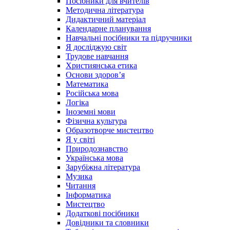
Посібники для вчителів
Методична література
Дидактичний матеріал
Календарне планування
Навчальні посібники та підручники
Я досліджую світ
Трудове навчання
Християнська етика
Основи здоров’я
Математика
Російська мова
Логіка
Іноземні мови
Фізична культура
Образотворче мистецтво
Я у світі
Природознавство
Українська мова
Зарубіжна література
Музика
Читання
Інформатика
Мистецтво
Додаткові посібники
Довідники та словники