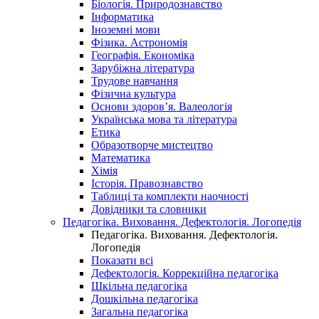
Біологія. Природознавство
Інформатика
Іноземні мови
Фізика. Астрономія
Географія. Економіка
Зарубіжна література
Трудове навчання
Фізична культура
Основи здоров’я. Валеологія
Українська мова та література
Етика
Образотворче мистецтво
Математика
Хімія
Історія. Правознавство
Таблиці та комплекти наочності
Довідники та словники
Педагогіка. Виховання. Дефектологія. Логопедія
Педагогіка. Виховання. Дефектологія.
Логопедія
Показати всі
Дефектологія. Коррекційна педагогіка
Шкільна педагогіка
Дошкільна педагогіка
Загальна педагогіка