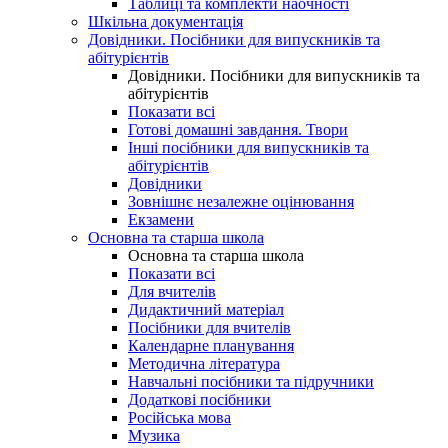
Таблиці та комплекти наочності
Шкільна документація
Довідники. Посібники для випускників та
абітурієнтів
Довідники. Посібники для випускників та
абітурієнтів
Показати всі
Готові домашні завдання. Твори
Інші посібники для випускників та
абітурієнтів
Довідники
Зовнішнє незалежне оцінювання
Екзамени
Основна та старша школа
Основна та старша школа
Показати всі
Для вчителів
Дидактичний матеріал
Посібники для вчителів
Календарне планування
Методична література
Навчальні посібники та підручники
Додаткові посібники
Російська мова
Музика