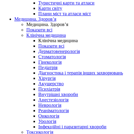
Туристичні карти та атласи
Карти світу
Плани міст та атласи міст
Медицина. Здоров’я
Медицина. Здоров’я
Показати всі
Клінічна медицина
Клінічна медицина
Показати всі
Дерматовенерологія
Стоматологія
Гінекологія
Педіатрія
Діагностика і терапія інших захворювань
Хірургія
Акушерство
Психіатрія
Внутрішні хвороби
Анестезіологія
Неврологія
Реаніматологія
Онкологія
Урологія
Інфекційні і паразитарні хвороби
Токсикологія