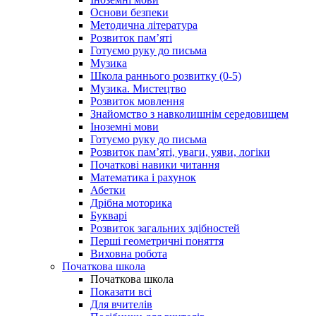
Основи безпеки
Методична література
Розвиток пам’яті
Готуємо руку до письма
Музика
Школа раннього розвитку (0-5)
Музика. Мистецтво
Розвиток мовлення
Знайомство з навколишнім середовищем
Іноземні мови
Готуємо руку до письма
Розвиток пам’яті, уваги, уяви, логіки
Початкові навики читання
Математика і рахунок
Абетки
Дрібна моторика
Букварі
Розвиток загальних здібностей
Перші геометричні поняття
Виховна робота
Початкова школа
Початкова школа
Показати всі
Для вчителів