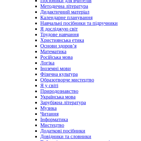
Посібники для вчителів
Методична література
Дидактичний матеріал
Календарне планування
Навчальні посібники та підручники
Я досліджую світ
Трудове навчання
Християнська етика
Основи здоров’я
Математика
Російська мова
Логіка
Іноземні мови
Фізична культура
Образотворче мистецтво
Я у світі
Природознавство
Українська мова
Зарубіжна література
Музика
Читання
Інформатика
Мистецтво
Додаткові посібники
Довідники та словники