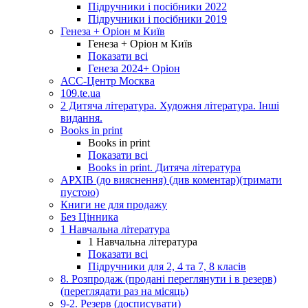
Підручники і посібники 2022
Підручники і посібники 2019
Генеза + Оріон м Київ
Генеза + Оріон м Київ
Показати всі
Генеза 2024+ Оріон
АСС-Центр Москва
109.te.ua
2 Дитяча література. Художня література. Інші
видання.
Books in print
Books in print
Показати всі
Books in print. Дитяча література
АРХІВ (до вияснення) (див коментар)(тримати
пустою)
Книги не для продажу
Без Цінника
1 Навчальна література
1 Навчальна література
Показати всі
Підручники для 2, 4 та 7, 8 класів
8. Розпродаж (продані переглянути і в резерв)
(переглядати раз на місяць)
9-2. Резерв (досписувати)