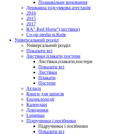
Позашкільне виховання
Державна підсумкова атестація
2016
2015
2017
RA" Red Horse"(листівки)
Co-op media м.Київ
Універсальний розділ
Універсальний розділ
Показати всі
Листівки,плакати,постери
Листівки,плакати,постери
Показати всі
Листівки
Плакати
Постери
Атласи
Книги для записів
Енциклопедії
Календарі
Довідники
Longman
Підручники і посібники
Підручники і посібники
Показати всі