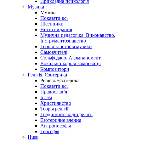
Прикладна психологія
Музика
Музика
Показати всі
Пісенники
Нотні видання
Музична педагогіка. Виконавство.
Інструментознавство
Теорія та історія музики
Самовчителі
Сольфеджіо. Акомпанемент
Вокально-хорові композиції
Композитори
Релігія. Єзотерика
Релігія. Єзотерика
Показати всі
Православ’я
Іслам
Християнство
Теорія релігії
Традиційні східні релігії
Езотеричне вчення
Антропософія
Теософія
Huss