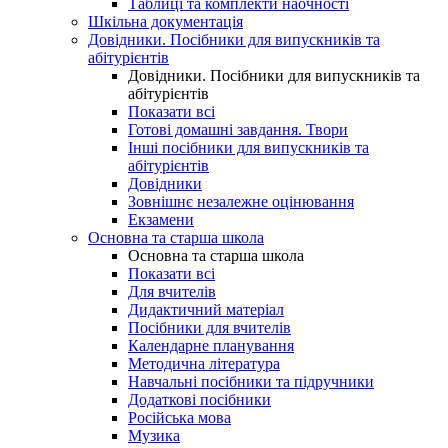
Таблиці та комплекти наочності
Шкільна документація
Довідники. Посібники для випускників та
абітурієнтів
Довідники. Посібники для випускників та
абітурієнтів
Показати всі
Готові домашні завдання. Твори
Інші посібники для випускників та
абітурієнтів
Довідники
Зовнішнє незалежне оцінювання
Екзамени
Основна та старша школа
Основна та старша школа
Показати всі
Для вчителів
Дидактичний матеріал
Посібники для вчителів
Календарне планування
Методична література
Навчальні посібники та підручники
Додаткові посібники
Російська мова
Музика