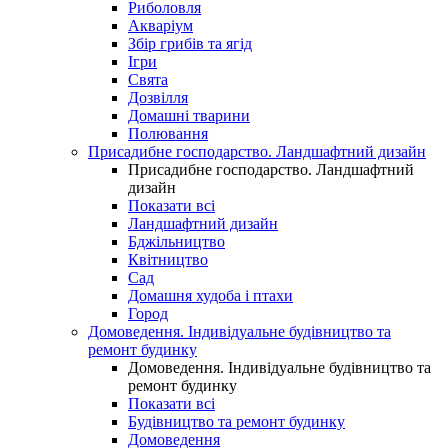
Риболовля
Акваріум
Збір грибів та ягід
Ігри
Свята
Дозвілля
Домашні тварини
Полювання
Присадибне господарство. Ландшафтний дизайн
Присадибне господарство. Ландшафтний
дизайн
Показати всі
Ландшафтний дизайн
Бджільництво
Квітництво
Сад
Домашня худоба і птахи
Город
Домоведення. Індивідуальне будівництво та
ремонт будинку
Домоведення. Індивідуальне будівництво та
ремонт будинку
Показати всі
Будівництво та ремонт будинку
Домоведення