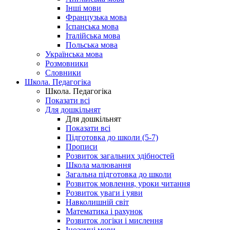
Інші мови
Французька мова
Іспанська мова
Італійська мова
Польська мова
Українська мова
Розмовники
Словники
Школа. Педагогіка
Школа. Педагогіка
Показати всі
Для дошкільнят
Для дошкільнят
Показати всі
Підготовка до школи (5-7)
Прописи
Розвиток загальних здібностей
Школа малювання
Загальна підготовка до школи
Розвиток мовлення, уроки читання
Розвиток уваги і уяви
Навколишній світ
Математика і рахунок
Розвиток логіки і мислення
Іноземні мови