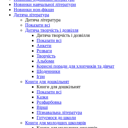
Новинки навчальної літератури
Новинки нон-фікшн
Дитяча література
Дитяча література
Показати всі
Дитяча творчість і дозвілля
Дитяча творчість і дозвілля
Показати всі
Анкети
Розваги
Творчість
Альбоми
Корисні поради для хлопчиків та дівчат
Щоденники
Ігри
Книги для дошкільнят
Книги для дошкільнят
Показати всі
Казки
Розфарбовка
Вірші
Пізнавальна література
Готуємося до школи
Книги для молодших школярів
Книги для молодших школярів