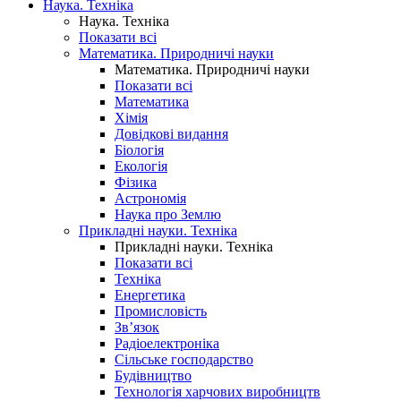
Наука. Техніка
Наука. Техніка
Показати всі
Математика. Природничі науки
Математика. Природничі науки
Показати всі
Математика
Хімія
Довідкові видання
Біологія
Екологія
Фізика
Астрономія
Наука про Землю
Прикладні науки. Техніка
Прикладні науки. Техніка
Показати всі
Техніка
Енергетика
Промисловість
Зв’язок
Радіоелектроніка
Сільське господарство
Будівництво
Технологія харчових виробництв