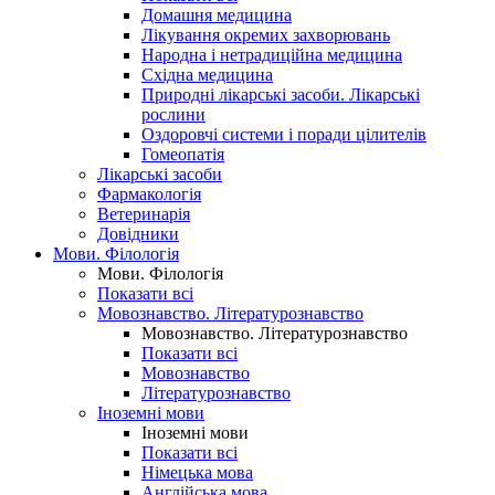
Домашня медицина
Лікування окремих захворювань
Народна і нетрадиційна медицина
Східна медицина
Природні лікарські засоби. Лікарські
рослини
Оздоровчі системи і поради цілителів
Гомеопатія
Лікарські засоби
Фармакологія
Ветеринарія
Довідники
Мови. Філологія
Мови. Філологія
Показати всі
Мовознавство. Літературознавство
Мовознавство. Літературознавство
Показати всі
Мовознавство
Літературознавство
Іноземні мови
Іноземні мови
Показати всі
Німецька мова
Англійська мова