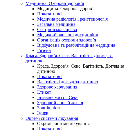
Медицина. Охорона здоров’я
Медицина. Охорона здоров’я
Показати всі
Медична радіологія і рентгенологія
Загальна медицина
Сестринська справа
Медико-біологічні дисципліни
Організація охорони здоров’я
Відбудовна та реабілітаційна медицина
Гігієна
Краса. Здоров’я. Секс. Вагітність. Догляд за
дитиною
Краса. Здоров’я. Секс. Вагітність. Догляд за
дитиною
Показати всі
Вагітність і догляд за дитиною
Здорове харчування
Етикет
Інтимне життя. Секс
Здоровий спосіб життя
Зовнішність
Імідж
Окремі системи лікування
Окремі системи лікування
Показати всі