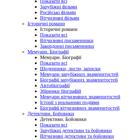
Показати всі
Зарубіжні фільми
Російські фільми
Вітчизняні фільми
Історичні романи
Історичні романи
Показати всі
Вітчизняні письменники
Закордонні письменники
Мемуари. Біографії
Мемуари. Біографії
Показати всі
Щоденники, листи, записки
Мемуари зарубіжних знаменитостей
Біографії зарубіжних знаменитостей
Автобіографії
Збірники біографій
Мемуари вітчизняних знаменитостей
Історії з реальними подіями
Біографії вітчизняних знаменитостей
Детективи. Бойовики
Детективи. Бойовики
Показати всі
Зарубіжні детективи та бойовики
Вітчизняні детективи та бойовики