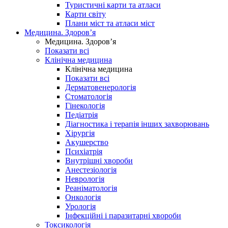
Туристичні карти та атласи
Карти світу
Плани міст та атласи міст
Медицина. Здоров’я
Медицина. Здоров’я
Показати всі
Клінічна медицина
Клінічна медицина
Показати всі
Дерматовенерологія
Стоматологія
Гінекологія
Педіатрія
Діагностика і терапія інших захворювань
Хірургія
Акушерство
Психіатрія
Внутрішні хвороби
Анестезіологія
Неврологія
Реаніматологія
Онкологія
Урологія
Інфекційні і паразитарні хвороби
Токсикологія