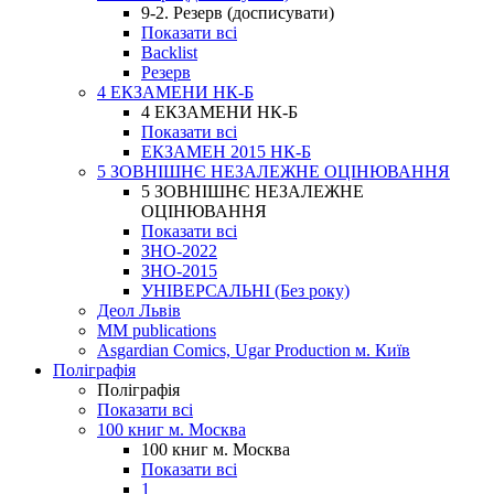
9-2. Резерв (досписувати)
Показати всі
Backlist
Резерв
4 ЕКЗАМЕНИ НК-Б
4 ЕКЗАМЕНИ НК-Б
Показати всі
ЕКЗАМЕН 2015 НК-Б
5 ЗОВНІШНЄ НЕЗАЛЕЖНЕ ОЦІНЮВАННЯ
5 ЗОВНІШНЄ НЕЗАЛЕЖНЕ
ОЦІНЮВАННЯ
Показати всі
ЗНО-2022
ЗНО-2015
УНІВЕРСАЛЬНІ (Без року)
Деол Львів
MM publications
Asgardian Comics, Ugar Production м. Київ
Поліграфія
Поліграфія
Показати всі
100 книг м. Москва
100 книг м. Москва
Показати всі
1