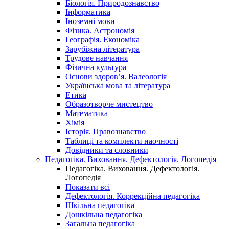
Біологія. Природознавство
Інформатика
Іноземні мови
Фізика. Астрономія
Географія. Економіка
Зарубіжна література
Трудове навчання
Фізична культура
Основи здоров’я. Валеологія
Українська мова та література
Етика
Образотворче мистецтво
Математика
Хімія
Історія. Правознавство
Таблиці та комплекти наочності
Довідники та словники
Педагогіка. Виховання. Дефектологія. Логопедія
Педагогіка. Виховання. Дефектологія.
Логопедія
Показати всі
Дефектологія. Коррекційна педагогіка
Шкільна педагогіка
Дошкільна педагогіка
Загальна педагогіка