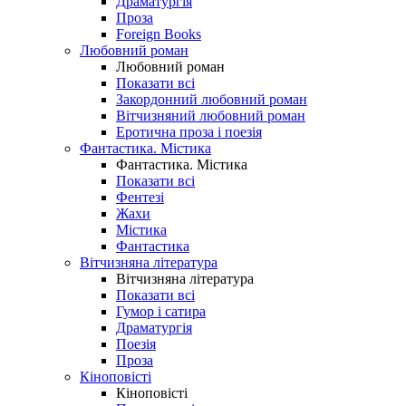
Драматургія
Проза
Foreign Books
Любовний роман
Любовний роман
Показати всі
Закордонний любовний роман
Вітчизняний любовний роман
Еротична проза і поезія
Фантастика. Містика
Фантастика. Містика
Показати всі
Фентезі
Жахи
Містика
Фантастика
Вітчизняна література
Вітчизняна література
Показати всі
Гумор і сатира
Драматургія
Поезія
Проза
Кіноповісті
Кіноповісті