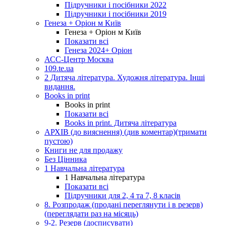
Підручники і посібники 2022
Підручники і посібники 2019
Генеза + Оріон м Київ
Генеза + Оріон м Київ
Показати всі
Генеза 2024+ Оріон
АСС-Центр Москва
109.te.ua
2 Дитяча література. Художня література. Інші
видання.
Books in print
Books in print
Показати всі
Books in print. Дитяча література
АРХІВ (до вияснення) (див коментар)(тримати
пустою)
Книги не для продажу
Без Цінника
1 Навчальна література
1 Навчальна література
Показати всі
Підручники для 2, 4 та 7, 8 класів
8. Розпродаж (продані переглянути і в резерв)
(переглядати раз на місяць)
9-2. Резерв (досписувати)