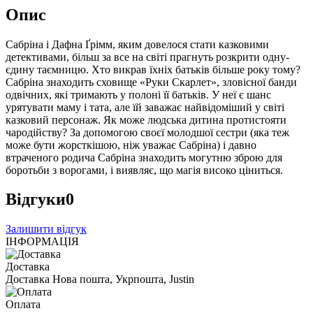
Опис
Сабріна і Дафна Ґрімм, яким довелося стати казковими
детективами, більш за все на світі прагнуть розкрити одну-
єдину таємницю. Хто викрав їхніх батьків більше року тому?
Сабріна знаходить сховище «Руки Скарлет», зловісної банди
одвічних, які тримають у полоні її батьків. У неї є шанс
урятувати маму і тата, але їй заважає найвідоміший у світі
казковий персонаж. Як може людська дитина протистояти
чародійству? За допомогою своєї молодшої сестри (яка теж
може бути жорсткішою, ніж уважає Сабріна) і давно
втраченого родича Сабріна знаходить могутню зброю для
боротьби з ворогами, і виявляє, що магія високо ціниться.
Відгуки
0
Залишити відгук
ІНФОРМАЦІЯ
Доставка
Доставка Нова пошта, Укрпошта, Justin
Оплата