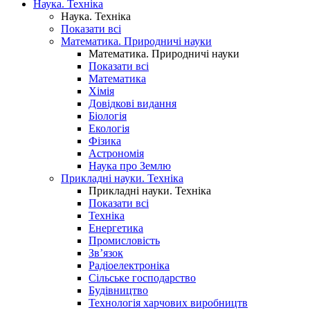
Наука. Техніка
Наука. Техніка
Показати всі
Математика. Природничі науки
Математика. Природничі науки
Показати всі
Математика
Хімія
Довідкові видання
Біологія
Екологія
Фізика
Астрономія
Наука про Землю
Прикладні науки. Техніка
Прикладні науки. Техніка
Показати всі
Техніка
Енергетика
Промисловість
Зв’язок
Радіоелектроніка
Сільське господарство
Будівництво
Технологія харчових виробництв