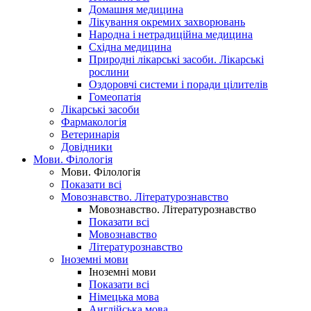
Домашня медицина
Лікування окремих захворювань
Народна і нетрадиційна медицина
Східна медицина
Природні лікарські засоби. Лікарські
рослини
Оздоровчі системи і поради цілителів
Гомеопатія
Лікарські засоби
Фармакологія
Ветеринарія
Довідники
Мови. Філологія
Мови. Філологія
Показати всі
Мовознавство. Літературознавство
Мовознавство. Літературознавство
Показати всі
Мовознавство
Літературознавство
Іноземні мови
Іноземні мови
Показати всі
Німецька мова
Англійська мова