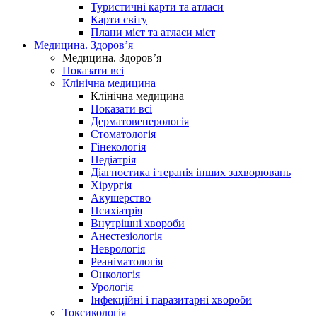
Туристичні карти та атласи
Карти світу
Плани міст та атласи міст
Медицина. Здоров’я
Медицина. Здоров’я
Показати всі
Клінічна медицина
Клінічна медицина
Показати всі
Дерматовенерологія
Стоматологія
Гінекологія
Педіатрія
Діагностика і терапія інших захворювань
Хірургія
Акушерство
Психіатрія
Внутрішні хвороби
Анестезіологія
Неврологія
Реаніматологія
Онкологія
Урологія
Інфекційні і паразитарні хвороби
Токсикологія