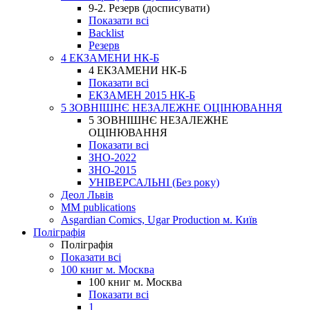
9-2. Резерв (досписувати)
Показати всі
Backlist
Резерв
4 ЕКЗАМЕНИ НК-Б
4 ЕКЗАМЕНИ НК-Б
Показати всі
ЕКЗАМЕН 2015 НК-Б
5 ЗОВНІШНЄ НЕЗАЛЕЖНЕ ОЦІНЮВАННЯ
5 ЗОВНІШНЄ НЕЗАЛЕЖНЕ
ОЦІНЮВАННЯ
Показати всі
ЗНО-2022
ЗНО-2015
УНІВЕРСАЛЬНІ (Без року)
Деол Львів
MM publications
Asgardian Comics, Ugar Production м. Київ
Поліграфія
Поліграфія
Показати всі
100 книг м. Москва
100 книг м. Москва
Показати всі
1