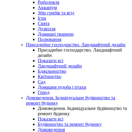
Риболовля
Акваріум
Збір грибів та ягід
Ігри
Свята
Дозвілля
Домашні тварини
Полювання
Присадибне господарство. Ландшафтний дизайн
Присадибне господарство. Ландшафтний
дизайн
Показати всі
Ландшафтний дизайн
Бджільництво
Квітництво
Сад
Домашня худоба і птахи
Город
Домоведення. Індивідуальне будівництво та
ремонт будинку
Домоведення. Індивідуальне будівництво та
ремонт будинку
Показати всі
Будівництво та ремонт будинку
Домоведення