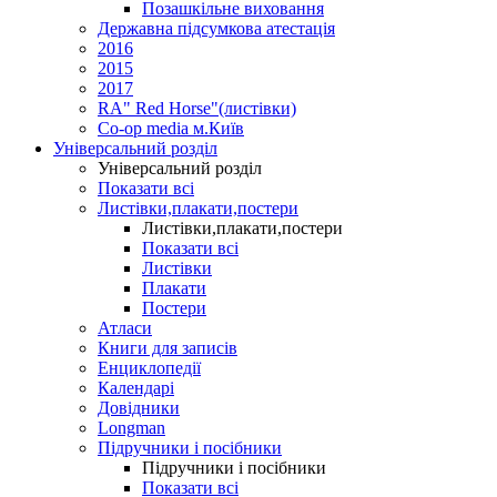
Позашкільне виховання
Державна підсумкова атестація
2016
2015
2017
RA" Red Horse"(листівки)
Co-op media м.Київ
Універсальний розділ
Універсальний розділ
Показати всі
Листівки,плакати,постери
Листівки,плакати,постери
Показати всі
Листівки
Плакати
Постери
Атласи
Книги для записів
Енциклопедії
Календарі
Довідники
Longman
Підручники і посібники
Підручники і посібники
Показати всі