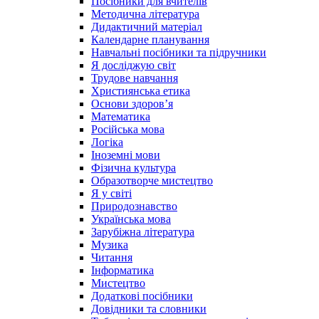
Посібники для вчителів
Методична література
Дидактичний матеріал
Календарне планування
Навчальні посібники та підручники
Я досліджую світ
Трудове навчання
Християнська етика
Основи здоров’я
Математика
Російська мова
Логіка
Іноземні мови
Фізична культура
Образотворче мистецтво
Я у світі
Природознавство
Українська мова
Зарубіжна література
Музика
Читання
Інформатика
Мистецтво
Додаткові посібники
Довідники та словники