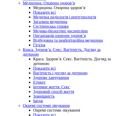
Медицина. Охорона здоров’я
Медицина. Охорона здоров’я
Показати всі
Медична радіологія і рентгенологія
Загальна медицина
Сестринська справа
Медико-біологічні дисципліни
Організація охорони здоров’я
Відбудовна та реабілітаційна медицина
Гігієна
Краса. Здоров’я. Секс. Вагітність. Догляд за
дитиною
Краса. Здоров’я. Секс. Вагітність. Догляд за
дитиною
Показати всі
Вагітність і догляд за дитиною
Здорове харчування
Етикет
Інтимне життя. Секс
Здоровий спосіб життя
Зовнішність
Імідж
Окремі системи лікування
Окремі системи лікування
Показати всі