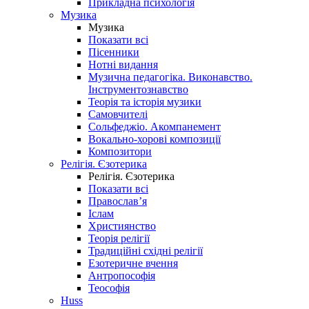
Прикладна психологія
Музика
Музика
Показати всі
Пісенники
Нотні видання
Музична педагогіка. Виконавство.
Інструментознавство
Теорія та історія музики
Самовчителі
Сольфеджіо. Акомпанемент
Вокально-хорові композиції
Композитори
Релігія. Єзотерика
Релігія. Єзотерика
Показати всі
Православ’я
Іслам
Християнство
Теорія релігії
Традиційні східні релігії
Езотеричне вчення
Антропософія
Теософія
Huss