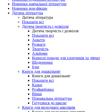
Новинки навчальної літератури
Новинки нон-фікшн
Дитяча література
Дитяча література
Показати всі
Дитяча творчість і дозвілля
Дитяча творчість і дозвілля
Показати всі
Анкети
Розваги
Творчість
Альбоми
Корисні поради для хлопчиків та дівчат
Щоденники
Ігри
Книги для дошкільнят
Книги для дошкільнят
Показати всі
Казки
Розфарбовка
Вірші
Пізнавальна література
Готуємося до школи
Книги для молодших школярів
Книги для молодших школярів