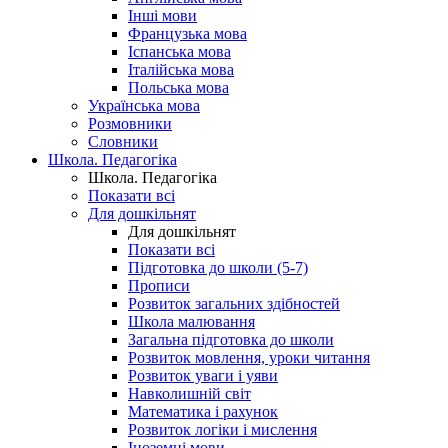
Інші мови
Французька мова
Іспанська мова
Італійська мова
Польська мова
Українська мова
Розмовники
Словники
Школа. Педагогіка
Школа. Педагогіка
Показати всі
Для дошкільнят
Для дошкільнят
Показати всі
Підготовка до школи (5-7)
Прописи
Розвиток загальних здібностей
Школа малювання
Загальна підготовка до школи
Розвиток мовлення, уроки читання
Розвиток уваги і уяви
Навколишній світ
Математика і рахунок
Розвиток логіки і мислення
Іноземні мови