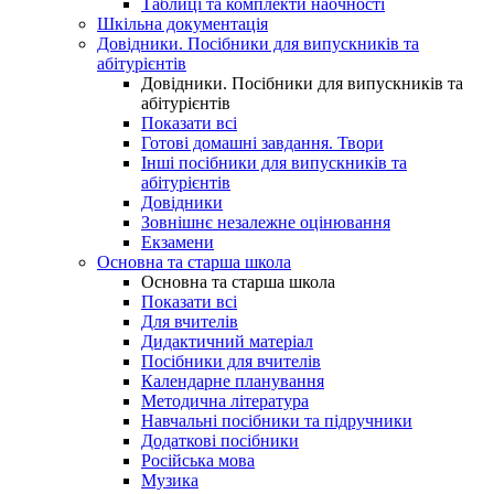
Таблиці та комплекти наочності
Шкільна документація
Довідники. Посібники для випускників та
абітурієнтів
Довідники. Посібники для випускників та
абітурієнтів
Показати всі
Готові домашні завдання. Твори
Інші посібники для випускників та
абітурієнтів
Довідники
Зовнішнє незалежне оцінювання
Екзамени
Основна та старша школа
Основна та старша школа
Показати всі
Для вчителів
Дидактичний матеріал
Посібники для вчителів
Календарне планування
Методична література
Навчальні посібники та підручники
Додаткові посібники
Російська мова
Музика