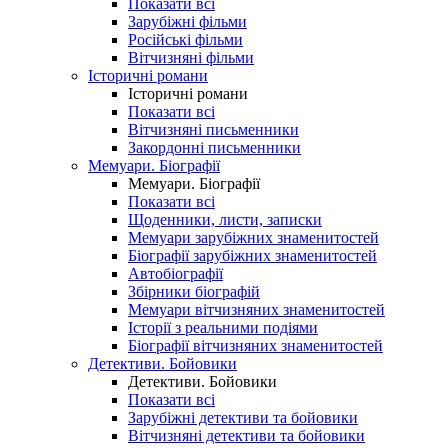
Показати всі
Зарубіжні фільми
Російські фільми
Вітчизняні фільми
Історичні романи
Історичні романи
Показати всі
Вітчизняні письменники
Закордонні письменники
Мемуари. Біографії
Мемуари. Біографії
Показати всі
Щоденники, листи, записки
Мемуари зарубіжних знаменитостей
Біографії зарубіжних знаменитостей
Автобіографії
Збірники біографій
Мемуари вітчизняних знаменитостей
Історії з реальними подіями
Біографії вітчизняних знаменитостей
Детективи. Бойовики
Детективи. Бойовики
Показати всі
Зарубіжні детективи та бойовики
Вітчизняні детективи та бойовики