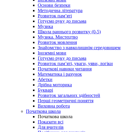
Основи безпеки
Методична література
Розвиток пам’яті
Готуємо руку до письма
Музика
Школа раннього розвитку (0-5)
Музика. Мистецтво
Розвиток мовлення
Знайомство з навколишнім середовищем
Іноземні мови
Готуємо руку до письма
Розвиток пам’яті, уваги, уяви, логіки
Початкові навики читання
Математика і рахунок
Абетки
Дрібна моторика
Букварі
Розвиток загальних здібностей
Перші геометричні поняття
Виховна робота
Початкова школа
Початкова школа
Показати всі
Для вчителів