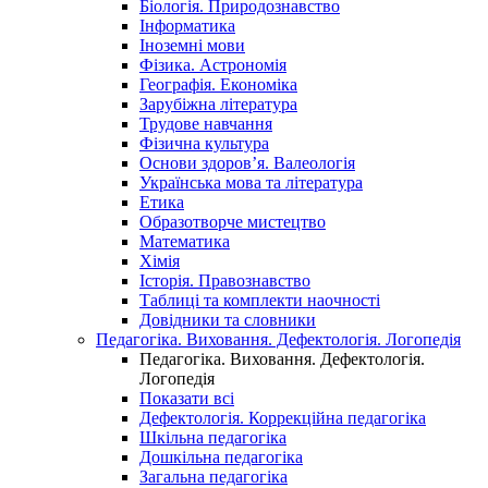
Біологія. Природознавство
Інформатика
Іноземні мови
Фізика. Астрономія
Географія. Економіка
Зарубіжна література
Трудове навчання
Фізична культура
Основи здоров’я. Валеологія
Українська мова та література
Етика
Образотворче мистецтво
Математика
Хімія
Історія. Правознавство
Таблиці та комплекти наочності
Довідники та словники
Педагогіка. Виховання. Дефектологія. Логопедія
Педагогіка. Виховання. Дефектологія.
Логопедія
Показати всі
Дефектологія. Коррекційна педагогіка
Шкільна педагогіка
Дошкільна педагогіка
Загальна педагогіка