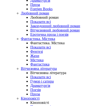
Драматургія
Проза
Foreign Books
Любовний роман
Любовний роман
Показати всі
Закордонний любовний роман
Вітчизняний любовний роман
Еротична проза і поезія
Фантастика. Містика
Фантастика. Містика
Показати всі
Фентезі
Жахи
Містика
Фантастика
Вітчизняна література
Вітчизняна література
Показати всі
Гумор і сатира
Драматургія
Поезія
Проза
Кіноповісті
Кіноповісті