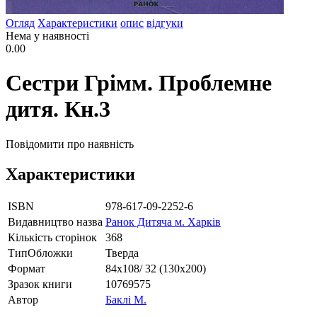
Огляд
Характеристики
опис
відгуки
Нема у наявності
0.00
Сестри Грімм. Проблемне
дитя. Кн.3
Повідомити про наявність
Характеристики
ISBN
978-617-09-2252-6
Видавництво назва
Ранок Дитяча м. Харків
Кількість сторінок
368
ТипОбложки
Тверда
Формат
84х108/ 32 (130х200)
Зразок книги
10769575
Автор
Баклі М.