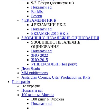
9-2. Резерв (досписувати)
Показати всі
Backlist
Резерв
4 ЕКЗАМЕНИ НК-Б
4 ЕКЗАМЕНИ НК-Б
Показати всі
ЕКЗАМЕН 2015 НК-Б
5 ЗОВНІШНЄ НЕЗАЛЕЖНЕ ОЦІНЮВАННЯ
5 ЗОВНІШНЄ НЕЗАЛЕЖНЕ
ОЦІНЮВАННЯ
Показати всі
ЗНО-2022
ЗНО-2015
УНІВЕРСАЛЬНІ (Без року)
Деол Львів
MM publications
Asgardian Comics, Ugar Production м. Київ
Поліграфія
Поліграфія
Показати всі
100 книг м. Москва
100 книг м. Москва
Показати всі
1