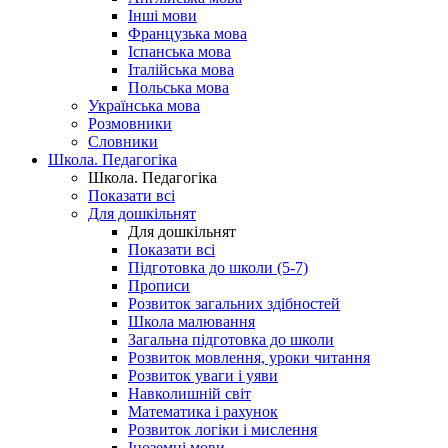
Інші мови
Французька мова
Іспанська мова
Італійська мова
Польська мова
Українська мова
Розмовники
Словники
Школа. Педагогіка
Школа. Педагогіка
Показати всі
Для дошкільнят
Для дошкільнят
Показати всі
Підготовка до школи (5-7)
Прописи
Розвиток загальних здібностей
Школа малювання
Загальна підготовка до школи
Розвиток мовлення, уроки читання
Розвиток уваги і уяви
Навколишній світ
Математика і рахунок
Розвиток логіки і мислення
Іноземні мови