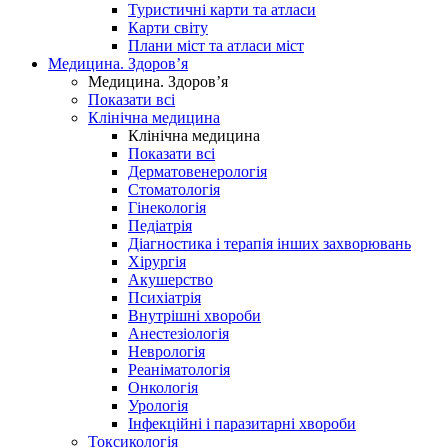
Туристичні карти та атласи
Карти світу
Плани міст та атласи міст
Медицина. Здоров’я
Медицина. Здоров’я
Показати всі
Клінічна медицина
Клінічна медицина
Показати всі
Дерматовенерологія
Стоматологія
Гінекологія
Педіатрія
Діагностика і терапія інших захворювань
Хірургія
Акушерство
Психіатрія
Внутрішні хвороби
Анестезіологія
Неврологія
Реаніматологія
Онкологія
Урологія
Інфекційні і паразитарні хвороби
Токсикологія