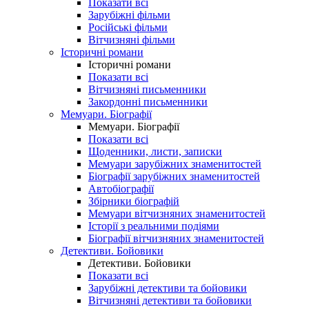
Показати всі
Зарубіжні фільми
Російські фільми
Вітчизняні фільми
Історичні романи
Історичні романи
Показати всі
Вітчизняні письменники
Закордонні письменники
Мемуари. Біографії
Мемуари. Біографії
Показати всі
Щоденники, листи, записки
Мемуари зарубіжних знаменитостей
Біографії зарубіжних знаменитостей
Автобіографії
Збірники біографій
Мемуари вітчизняних знаменитостей
Історії з реальними подіями
Біографії вітчизняних знаменитостей
Детективи. Бойовики
Детективи. Бойовики
Показати всі
Зарубіжні детективи та бойовики
Вітчизняні детективи та бойовики