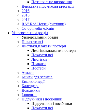
Позашкільне виховання
Державна підсумкова атестація
2016
2015
2017
RA" Red Horse"(листівки)
Co-op media м.Київ
Універсальний розділ
Універсальний розділ
Показати всі
Листівки,плакати,постери
Листівки,плакати,постери
Показати всі
Листівки
Плакати
Постери
Атласи
Книги для записів
Енциклопедії
Календарі
Довідники
Longman
Підручники і посібники
Підручники і посібники
Показати всі