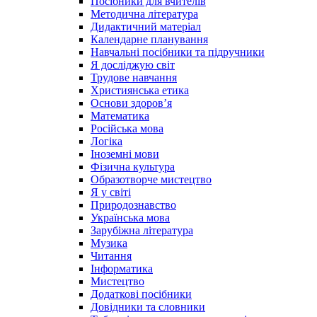
Посібники для вчителів
Методична література
Дидактичний матеріал
Календарне планування
Навчальні посібники та підручники
Я досліджую світ
Трудове навчання
Християнська етика
Основи здоров’я
Математика
Російська мова
Логіка
Іноземні мови
Фізична культура
Образотворче мистецтво
Я у світі
Природознавство
Українська мова
Зарубіжна література
Музика
Читання
Інформатика
Мистецтво
Додаткові посібники
Довідники та словники