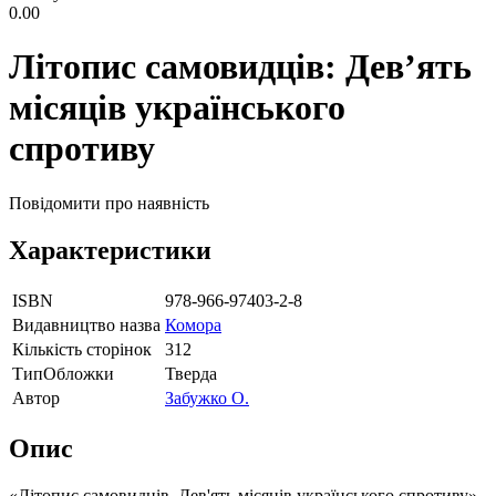
0.00
Літопис самовидців: Дев’ять
місяців українського
спротиву
Повідомити про наявність
Характеристики
ISBN
978-966-97403-2-8
Видавництво назва
Комора
Кількість сторінок
312
ТипОбложки
Тверда
Автор
Забужко О.
Опис
«Літопис самовидців. Дев'ять місяців українського спротиву» -