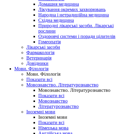
Домашня медицина
Лікування окремих захворювань
Народна і нетрадиційна медицина
Східна медицина
Природні лікарські засоби. Лікарські
рослини
Оздоровчі системи і поради цілителів
Гомеопатія
Лікарські засоби
Фармакологія
Ветеринарія
Довідники
Мови. Філологія
Мови. Філологія
Показати всі
Мовознавство. Літературознавство
Мовознавство. Літературознавство
Показати всі
Мовознавство
Літературознавство
Іноземні мови
Іноземні мови
Показати всі
Німецька мова
Англійська мова