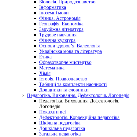
Біологія. Природознавство
Інформатика
Іноземні мови
Фізика. Астрономія
Географія. Економіка
Зарубіжна література
Трудове навчання
Фізична культура
Основи здоров’я. Валеологія
Українська мова та література
Етика
Образотворче мистецтво
Математика
Хімія
Історія. Правознавство
Таблиці та комплекти наочності
Довідники та словники
Педагогіка. Виховання. Дефектологія. Логопедія
Педагогіка. Виховання. Дефектологія.
Логопедія
Показати всі
Дефектологія. Коррекційна педагогіка
Шкільна педагогіка
Дошкільна педагогіка
Загальна педагогіка