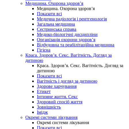
Медицина. Охорона здоров’я
Медицина. Охорона здоров’я
Показати всі
Медична радіологія і рентгенологія
Загальна медицина
Сестринська справа
Медико-біологічні дисципліни
Організація охорони здоров’я
Відбудовна та реабілітаційна медицина
Гігієна
Краса. Здоров’я. Секс. Вагітність. Догляд за
дитиною
Краса. Здоров’я. Секс. Вагітність. Догляд за
дитиною
Показати всі
Вагітність і догляд за дитиною
Здорове харчування
Етикет
Інтимне життя. Секс
Здоровий спосіб життя
Зовнішність
Імідж
Окремі системи лікування
Окремі системи лікування
Показати всі