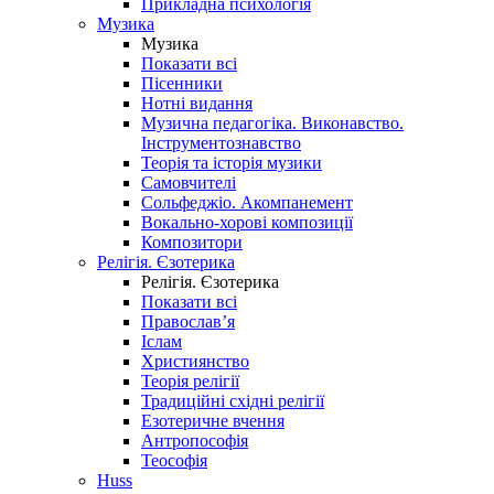
Прикладна психологія
Музика
Музика
Показати всі
Пісенники
Нотні видання
Музична педагогіка. Виконавство.
Інструментознавство
Теорія та історія музики
Самовчителі
Сольфеджіо. Акомпанемент
Вокально-хорові композиції
Композитори
Релігія. Єзотерика
Релігія. Єзотерика
Показати всі
Православ’я
Іслам
Християнство
Теорія релігії
Традиційні східні релігії
Езотеричне вчення
Антропософія
Теософія
Huss