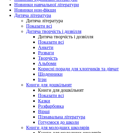
Новинки навчальної літератури
Новинки нон-фікшн
Дитяча література
Дитяча література
Показати всі
Дитяча творчість і дозвілля
Дитяча творчість і дозвілля
Показати всі
Анкети
Розваги
Творчість
Альбоми
Корисні поради для хлопчиків та дівчат
Щоденники
Ігри
Книги для дошкільнят
Книги для дошкільнят
Показати всі
Казки
Розфарбовка
Вірші
Пізнавальна література
Готуємося до школи
Книги для молодших школярів
Книги для молодших школярів