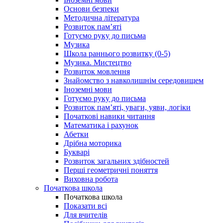
Основи безпеки
Методична література
Розвиток пам’яті
Готуємо руку до письма
Музика
Школа раннього розвитку (0-5)
Музика. Мистецтво
Розвиток мовлення
Знайомство з навколишнім середовищем
Іноземні мови
Готуємо руку до письма
Розвиток пам’яті, уваги, уяви, логіки
Початкові навики читання
Математика і рахунок
Абетки
Дрібна моторика
Букварі
Розвиток загальних здібностей
Перші геометричні поняття
Виховна робота
Початкова школа
Початкова школа
Показати всі
Для вчителів