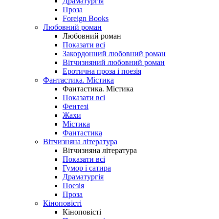
Драматургія
Проза
Foreign Books
Любовний роман
Любовний роман
Показати всі
Закордонний любовний роман
Вітчизняний любовний роман
Еротична проза і поезія
Фантастика. Містика
Фантастика. Містика
Показати всі
Фентезі
Жахи
Містика
Фантастика
Вітчизняна література
Вітчизняна література
Показати всі
Гумор і сатира
Драматургія
Поезія
Проза
Кіноповісті
Кіноповісті