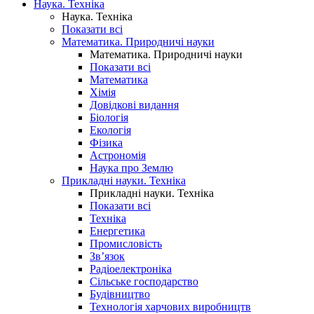
Наука. Техніка
Наука. Техніка
Показати всі
Математика. Природничі науки
Математика. Природничі науки
Показати всі
Математика
Хімія
Довідкові видання
Біологія
Екологія
Фізика
Астрономія
Наука про Землю
Прикладні науки. Техніка
Прикладні науки. Техніка
Показати всі
Техніка
Енергетика
Промисловість
Зв’язок
Радіоелектроніка
Сільське господарство
Будівництво
Технологія харчових виробництв