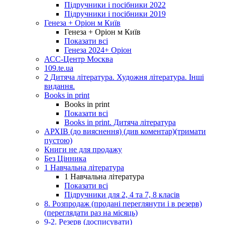
Підручники і посібники 2022
Підручники і посібники 2019
Генеза + Оріон м Київ
Генеза + Оріон м Київ
Показати всі
Генеза 2024+ Оріон
АСС-Центр Москва
109.te.ua
2 Дитяча література. Художня література. Інші
видання.
Books in print
Books in print
Показати всі
Books in print. Дитяча література
АРХІВ (до вияснення) (див коментар)(тримати
пустою)
Книги не для продажу
Без Цінника
1 Навчальна література
1 Навчальна література
Показати всі
Підручники для 2, 4 та 7, 8 класів
8. Розпродаж (продані переглянути і в резерв)
(переглядати раз на місяць)
9-2. Резерв (досписувати)