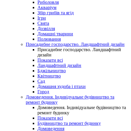
Риболовля
Акваріум
Збір грибів та ягід
Ігри
Свята
Дозвілля
Домашні тварини
Полювання
Присадибне господарство. Ландшафтний дизайн
Присадибне господарство. Ландшафтний
дизайн
Показати всі
Ландшафтний дизайн
Бджільництво
Квітництво
Сад
Домашня худоба і птахи
Город
Домоведення. Індивідуальне будівництво та
ремонт будинку
Домоведення. Індивідуальне будівництво та
ремонт будинку
Показати всі
Будівництво та ремонт будинку
Домоведення