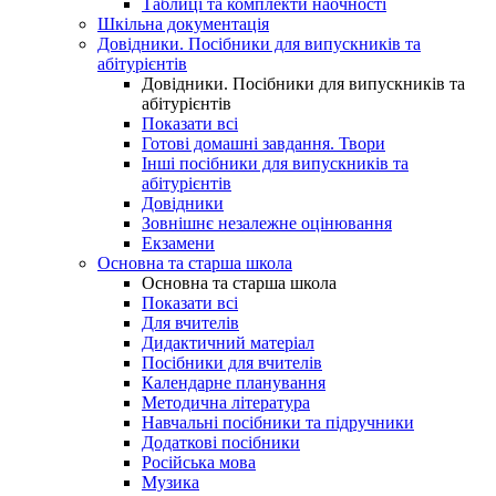
Таблиці та комплекти наочності
Шкільна документація
Довідники. Посібники для випускників та
абітурієнтів
Довідники. Посібники для випускників та
абітурієнтів
Показати всі
Готові домашні завдання. Твори
Інші посібники для випускників та
абітурієнтів
Довідники
Зовнішнє незалежне оцінювання
Екзамени
Основна та старша школа
Основна та старша школа
Показати всі
Для вчителів
Дидактичний матеріал
Посібники для вчителів
Календарне планування
Методична література
Навчальні посібники та підручники
Додаткові посібники
Російська мова
Музика