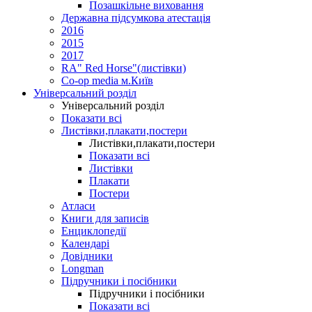
Позашкільне виховання
Державна підсумкова атестація
2016
2015
2017
RA" Red Horse"(листівки)
Co-op media м.Київ
Універсальний розділ
Універсальний розділ
Показати всі
Листівки,плакати,постери
Листівки,плакати,постери
Показати всі
Листівки
Плакати
Постери
Атласи
Книги для записів
Енциклопедії
Календарі
Довідники
Longman
Підручники і посібники
Підручники і посібники
Показати всі