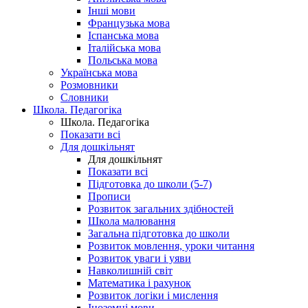
Інші мови
Французька мова
Іспанська мова
Італійська мова
Польська мова
Українська мова
Розмовники
Словники
Школа. Педагогіка
Школа. Педагогіка
Показати всі
Для дошкільнят
Для дошкільнят
Показати всі
Підготовка до школи (5-7)
Прописи
Розвиток загальних здібностей
Школа малювання
Загальна підготовка до школи
Розвиток мовлення, уроки читання
Розвиток уваги і уяви
Навколишній світ
Математика і рахунок
Розвиток логіки і мислення
Іноземні мови