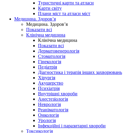
Туристичні карти та атласи
Карти світу
Плани міст та атласи міст
Медицина. Здоров’я
Медицина. Здоров’я
Показати всі
Клінічна медицина
Клінічна медицина
Показати всі
Дерматовенерологія
Стоматологія
Гінекологія
Педіатрія
Діагностика і терапія інших захворювань
Хірургія
Акушерство
Психіатрія
Внутрішні хвороби
Анестезіологія
Неврологія
Реаніматологія
Онкологія
Урологія
Інфекційні і паразитарні хвороби
Токсикологія