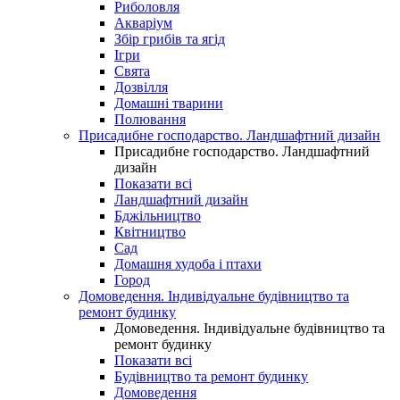
Риболовля
Акваріум
Збір грибів та ягід
Ігри
Свята
Дозвілля
Домашні тварини
Полювання
Присадибне господарство. Ландшафтний дизайн
Присадибне господарство. Ландшафтний
дизайн
Показати всі
Ландшафтний дизайн
Бджільництво
Квітництво
Сад
Домашня худоба і птахи
Город
Домоведення. Індивідуальне будівництво та
ремонт будинку
Домоведення. Індивідуальне будівництво та
ремонт будинку
Показати всі
Будівництво та ремонт будинку
Домоведення