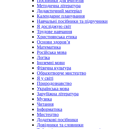
Посібники для вчителів
Методична література
Дидактичний матеріал
Календарне планування
Навчальні посібники та підручники
Я досліджую світ
Трудове навчання
Християнська етика
Основи здоров’я
Математика
Російська мова
Логіка
Іноземні мови
Фізична культура
Образотворче мистецтво
Я у світі
Природознавство
Українська мова
Зарубіжна література
Музика
Читання
Інформатика
Мистецтво
Додаткові посібники
Довідники та словники