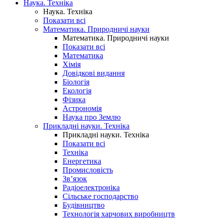
Наука. Техніка
Наука. Техніка
Показати всі
Математика. Природничі науки
Математика. Природничі науки
Показати всі
Математика
Хімія
Довідкові видання
Біологія
Екологія
Фізика
Астрономія
Наука про Землю
Прикладні науки. Техніка
Прикладні науки. Техніка
Показати всі
Техніка
Енергетика
Промисловість
Зв’язок
Радіоелектроніка
Сільське господарство
Будівництво
Технологія харчових виробництв