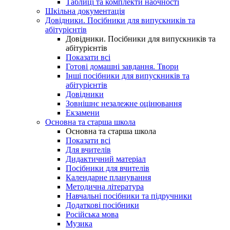
Таблиці та комплекти наочності
Шкільна документація
Довідники. Посібники для випускників та
абітурієнтів
Довідники. Посібники для випускників та
абітурієнтів
Показати всі
Готові домашні завдання. Твори
Інші посібники для випускників та
абітурієнтів
Довідники
Зовнішнє незалежне оцінювання
Екзамени
Основна та старша школа
Основна та старша школа
Показати всі
Для вчителів
Дидактичний матеріал
Посібники для вчителів
Календарне планування
Методична література
Навчальні посібники та підручники
Додаткові посібники
Російська мова
Музика