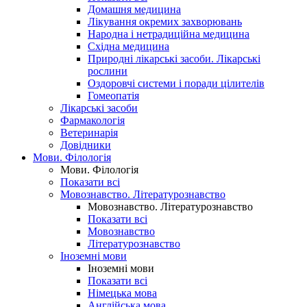
Домашня медицина
Лікування окремих захворювань
Народна і нетрадиційна медицина
Східна медицина
Природні лікарські засоби. Лікарські
рослини
Оздоровчі системи і поради цілителів
Гомеопатія
Лікарські засоби
Фармакологія
Ветеринарія
Довідники
Мови. Філологія
Мови. Філологія
Показати всі
Мовознавство. Літературознавство
Мовознавство. Літературознавство
Показати всі
Мовознавство
Літературознавство
Іноземні мови
Іноземні мови
Показати всі
Німецька мова
Англійська мова