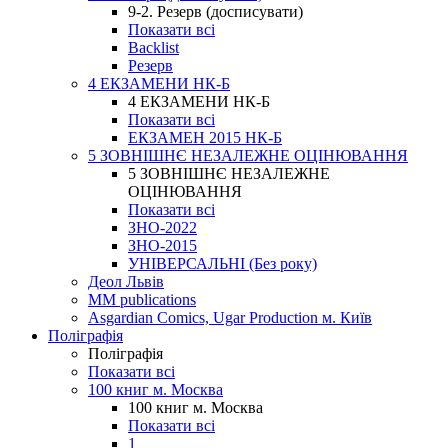
9-2. Резерв (досписувати)
Показати всі
Backlist
Резерв
4 ЕКЗАМЕНИ НК-Б
4 ЕКЗАМЕНИ НК-Б
Показати всі
ЕКЗАМЕН 2015 НК-Б
5 ЗОВНІШНЄ НЕЗАЛЕЖНЕ ОЦІНЮВАННЯ
5 ЗОВНІШНЄ НЕЗАЛЕЖНЕ
ОЦІНЮВАННЯ
Показати всі
ЗНО-2022
ЗНО-2015
УНІВЕРСАЛЬНІ (Без року)
Деол Львів
MM publications
Asgardian Comics, Ugar Production м. Київ
Поліграфія
Поліграфія
Показати всі
100 книг м. Москва
100 книг м. Москва
Показати всі
1