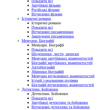
Показати всі
Зарубіжні фільми
Російські фільми
Вітчизняні фільми
Історичні романи
Історичні романи
Показати всі
Вітчизняні письменники
Закордонні письменники
Мемуари. Біографії
Мемуари. Біографії
Показати всі
Щоденники, листи, записки
Мемуари зарубіжних знаменитостей
Біографії зарубіжних знаменитостей
Автобіографії
Збірники біографій
Мемуари вітчизняних знаменитостей
Історії з реальними подіями
Біографії вітчизняних знаменитостей
Детективи. Бойовики
Детективи. Бойовики
Показати всі
Зарубіжні детективи та бойовики
Вітчизняні детективи та бойовики