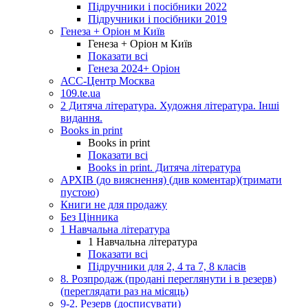
Підручники і посібники 2022
Підручники і посібники 2019
Генеза + Оріон м Київ
Генеза + Оріон м Київ
Показати всі
Генеза 2024+ Оріон
АСС-Центр Москва
109.te.ua
2 Дитяча література. Художня література. Інші
видання.
Books in print
Books in print
Показати всі
Books in print. Дитяча література
АРХІВ (до вияснення) (див коментар)(тримати
пустою)
Книги не для продажу
Без Цінника
1 Навчальна література
1 Навчальна література
Показати всі
Підручники для 2, 4 та 7, 8 класів
8. Розпродаж (продані переглянути і в резерв)
(переглядати раз на місяць)
9-2. Резерв (досписувати)