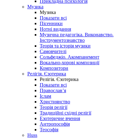
Прикладна психологія
Музика
Музика
Показати всі
Пісенники
Нотні видання
Музична педагогіка. Виконавство.
Інструментознавство
Теорія та історія музики
Самовчителі
Сольфеджіо. Акомпанемент
Вокально-хорові композиції
Композитори
Релігія. Єзотерика
Релігія. Єзотерика
Показати всі
Православ’я
Іслам
Християнство
Теорія релігії
Традиційні східні релігії
Езотеричне вчення
Антропософія
Теософія
Huss