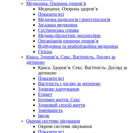
Медицина. Охорона здоров’я
Медицина. Охорона здоров’я
Показати всі
Медична радіологія і рентгенологія
Загальна медицина
Сестринська справа
Медико-біологічні дисципліни
Організація охорони здоров’я
Відбудовна та реабілітаційна медицина
Гігієна
Краса. Здоров’я. Секс. Вагітність. Догляд за
дитиною
Краса. Здоров’я. Секс. Вагітність. Догляд за
дитиною
Показати всі
Вагітність і догляд за дитиною
Здорове харчування
Етикет
Інтимне життя. Секс
Здоровий спосіб життя
Зовнішність
Імідж
Окремі системи лікування
Окремі системи лікування
Показати всі