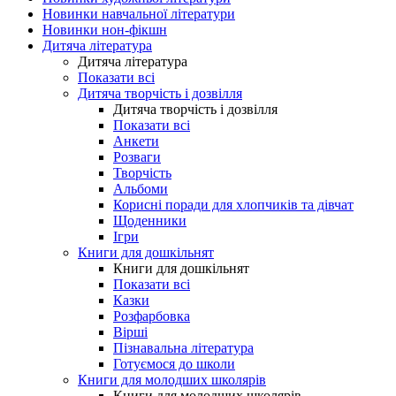
Новинки навчальної літератури
Новинки нон-фікшн
Дитяча література
Дитяча література
Показати всі
Дитяча творчість і дозвілля
Дитяча творчість і дозвілля
Показати всі
Анкети
Розваги
Творчість
Альбоми
Корисні поради для хлопчиків та дівчат
Щоденники
Ігри
Книги для дошкільнят
Книги для дошкільнят
Показати всі
Казки
Розфарбовка
Вірші
Пізнавальна література
Готуємося до школи
Книги для молодших школярів
Книги для молодших школярів