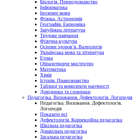
Біологія. Природознавство
Інформатика
Іноземні мови
Фізика. Астрономія
Географія. Економіка
Зарубіжна література
Трудове навчання
Фізична культура
Основи здоров’я. Валеологія
Українська мова та література
Етика
Образотворче мистецтво
Математика
Хімія
Історія. Правознавство
Таблиці та комплекти наочності
Довідники та словники
Педагогіка. Виховання. Дефектологія. Логопедія
Педагогіка. Виховання. Дефектологія.
Логопедія
Показати всі
Дефектологія. Коррекційна педагогіка
Шкільна педагогіка
Дошкільна педагогіка
Загальна педагогіка