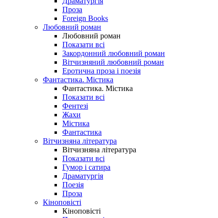
Драматургія
Проза
Foreign Books
Любовний роман
Любовний роман
Показати всі
Закордонний любовний роман
Вітчизняний любовний роман
Еротична проза і поезія
Фантастика. Містика
Фантастика. Містика
Показати всі
Фентезі
Жахи
Містика
Фантастика
Вітчизняна література
Вітчизняна література
Показати всі
Гумор і сатира
Драматургія
Поезія
Проза
Кіноповісті
Кіноповісті