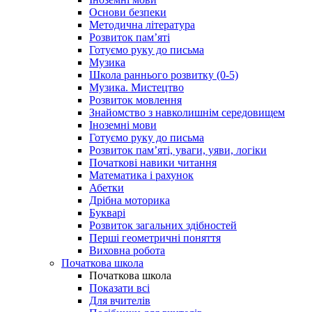
Основи безпеки
Методична література
Розвиток пам’яті
Готуємо руку до письма
Музика
Школа раннього розвитку (0-5)
Музика. Мистецтво
Розвиток мовлення
Знайомство з навколишнім середовищем
Іноземні мови
Готуємо руку до письма
Розвиток пам’яті, уваги, уяви, логіки
Початкові навики читання
Математика і рахунок
Абетки
Дрібна моторика
Букварі
Розвиток загальних здібностей
Перші геометричні поняття
Виховна робота
Початкова школа
Початкова школа
Показати всі
Для вчителів