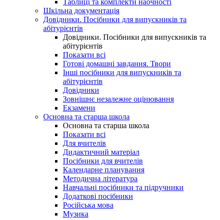
Таблиці та комплекти наочності
Шкільна документація
Довідники. Посібники для випускників та
абітурієнтів
Довідники. Посібники для випускників та
абітурієнтів
Показати всі
Готові домашні завдання. Твори
Інші посібники для випускників та
абітурієнтів
Довідники
Зовнішнє незалежне оцінювання
Екзамени
Основна та старша школа
Основна та старша школа
Показати всі
Для вчителів
Дидактичний матеріал
Посібники для вчителів
Календарне планування
Методична література
Навчальні посібники та підручники
Додаткові посібники
Російська мова
Музика