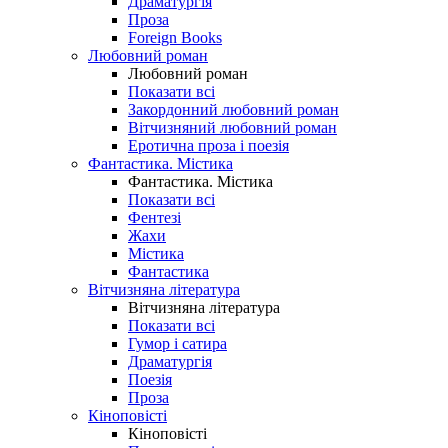
Драматургія
Проза
Foreign Books
Любовний роман
Любовний роман
Показати всі
Закордонний любовний роман
Вітчизняний любовний роман
Еротична проза і поезія
Фантастика. Містика
Фантастика. Містика
Показати всі
Фентезі
Жахи
Містика
Фантастика
Вітчизняна література
Вітчизняна література
Показати всі
Гумор і сатира
Драматургія
Поезія
Проза
Кіноповісті
Кіноповісті