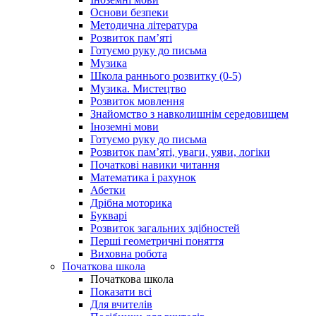
Основи безпеки
Методична література
Розвиток пам’яті
Готуємо руку до письма
Музика
Школа раннього розвитку (0-5)
Музика. Мистецтво
Розвиток мовлення
Знайомство з навколишнім середовищем
Іноземні мови
Готуємо руку до письма
Розвиток пам’яті, уваги, уяви, логіки
Початкові навики читання
Математика і рахунок
Абетки
Дрібна моторика
Букварі
Розвиток загальних здібностей
Перші геометричні поняття
Виховна робота
Початкова школа
Початкова школа
Показати всі
Для вчителів