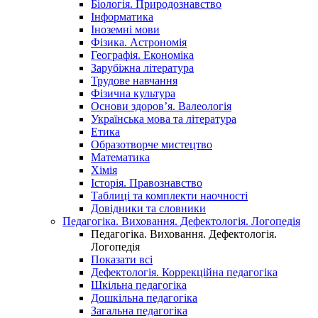
Біологія. Природознавство
Інформатика
Іноземні мови
Фізика. Астрономія
Географія. Економіка
Зарубіжна література
Трудове навчання
Фізична культура
Основи здоров’я. Валеологія
Українська мова та література
Етика
Образотворче мистецтво
Математика
Хімія
Історія. Правознавство
Таблиці та комплекти наочності
Довідники та словники
Педагогіка. Виховання. Дефектологія. Логопедія
Педагогіка. Виховання. Дефектологія.
Логопедія
Показати всі
Дефектологія. Коррекційна педагогіка
Шкільна педагогіка
Дошкільна педагогіка
Загальна педагогіка