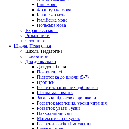
Інші мови
Французька мова
Іспанська мова
Італійська мова
Польська мова
Українська мова
Розмовники
Словники
Школа. Педагогіка
Школа. Педагогіка
Показати всі
Для дошкільнят
Для дошкільнят
Показати всі
Підготовка до школи (5-7)
Прописи
Розвиток загальних здібностей
Школа малювання
Загальна підготовка до школи
Розвиток мовлення, уроки читання
Розвиток уваги і уяви
Навколишній світ
Математика і рахунок
Розвиток логіки і мислення
Іноземні мови