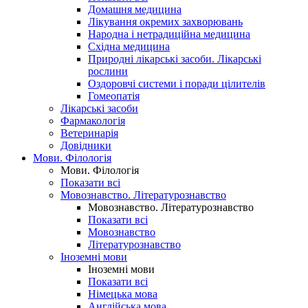
Домашня медицина
Лікування окремих захворювань
Народна і нетрадиційна медицина
Східна медицина
Природні лікарські засоби. Лікарські
рослини
Оздоровчі системи і поради цілителів
Гомеопатія
Лікарські засоби
Фармакологія
Ветеринарія
Довідники
Мови. Філологія
Мови. Філологія
Показати всі
Мовознавство. Літературознавство
Мовознавство. Літературознавство
Показати всі
Мовознавство
Літературознавство
Іноземні мови
Іноземні мови
Показати всі
Німецька мова
Англійська мова