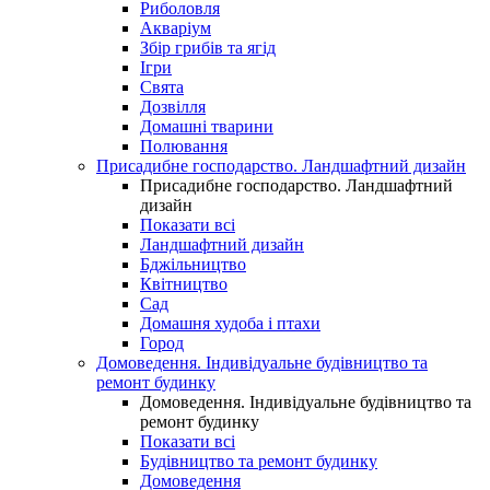
Риболовля
Акваріум
Збір грибів та ягід
Ігри
Свята
Дозвілля
Домашні тварини
Полювання
Присадибне господарство. Ландшафтний дизайн
Присадибне господарство. Ландшафтний
дизайн
Показати всі
Ландшафтний дизайн
Бджільництво
Квітництво
Сад
Домашня худоба і птахи
Город
Домоведення. Індивідуальне будівництво та
ремонт будинку
Домоведення. Індивідуальне будівництво та
ремонт будинку
Показати всі
Будівництво та ремонт будинку
Домоведення