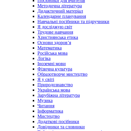
Посібники для вчителів
Методична література
Дидактичний матеріал
Календарне планування
Навчальні посібники та підручники
Я досліджую світ
Трудове навчання
Християнська етика
Основи здоров’я
Математика
Російська мова
Логіка
Іноземні мови
Фізична культура
Образотворче мистецтво
Я у світі
Природознавство
Українська мова
Зарубіжна література
Музика
Читання
Інформатика
Мистецтво
Додаткові посібники
Довідники та словники