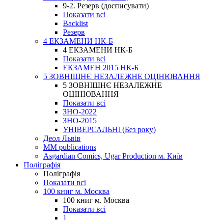
9-2. Резерв (досписувати)
Показати всі
Backlist
Резерв
4 ЕКЗАМЕНИ НК-Б
4 ЕКЗАМЕНИ НК-Б
Показати всі
ЕКЗАМЕН 2015 НК-Б
5 ЗОВНІШНЄ НЕЗАЛЕЖНЕ ОЦІНЮВАННЯ
5 ЗОВНІШНЄ НЕЗАЛЕЖНЕ
ОЦІНЮВАННЯ
Показати всі
ЗНО-2022
ЗНО-2015
УНІВЕРСАЛЬНІ (Без року)
Деол Львів
MM publications
Asgardian Comics, Ugar Production м. Київ
Поліграфія
Поліграфія
Показати всі
100 книг м. Москва
100 книг м. Москва
Показати всі
1