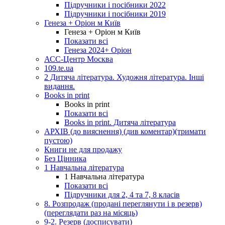
Підручники і посібники 2022
Підручники і посібники 2019
Генеза + Оріон м Київ
Генеза + Оріон м Київ
Показати всі
Генеза 2024+ Оріон
АСС-Центр Москва
109.te.ua
2 Дитяча література. Художня література. Інші
видання.
Books in print
Books in print
Показати всі
Books in print. Дитяча література
АРХІВ (до вияснення) (див коментар)(тримати
пустою)
Книги не для продажу
Без Цінника
1 Навчальна література
1 Навчальна література
Показати всі
Підручники для 2, 4 та 7, 8 класів
8. Розпродаж (продані переглянути і в резерв)
(переглядати раз на місяць)
9-2. Резерв (досписувати)