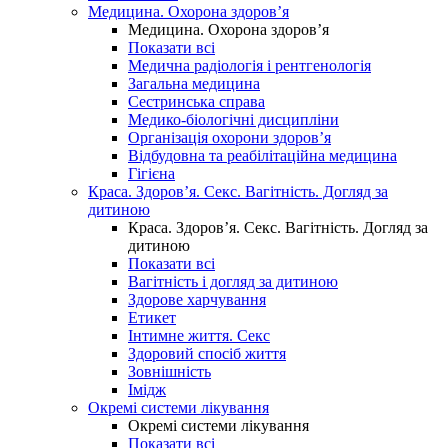
Медицина. Охорона здоров’я
Медицина. Охорона здоров’я
Показати всі
Медична радіологія і рентгенологія
Загальна медицина
Сестринська справа
Медико-біологічні дисципліни
Організація охорони здоров’я
Відбудовна та реабілітаційна медицина
Гігієна
Краса. Здоров’я. Секс. Вагітність. Догляд за
дитиною
Краса. Здоров’я. Секс. Вагітність. Догляд за
дитиною
Показати всі
Вагітність і догляд за дитиною
Здорове харчування
Етикет
Інтимне життя. Секс
Здоровий спосіб життя
Зовнішність
Імідж
Окремі системи лікування
Окремі системи лікування
Показати всі