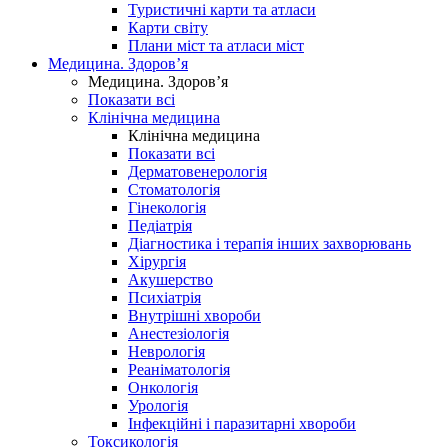
Туристичні карти та атласи
Карти світу
Плани міст та атласи міст
Медицина. Здоров’я
Медицина. Здоров’я
Показати всі
Клінічна медицина
Клінічна медицина
Показати всі
Дерматовенерологія
Стоматологія
Гінекологія
Педіатрія
Діагностика і терапія інших захворювань
Хірургія
Акушерство
Психіатрія
Внутрішні хвороби
Анестезіологія
Неврологія
Реаніматологія
Онкологія
Урологія
Інфекційні і паразитарні хвороби
Токсикологія