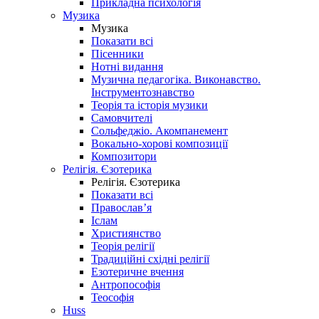
Прикладна психологія
Музика
Музика
Показати всі
Пісенники
Нотні видання
Музична педагогіка. Виконавство.
Інструментознавство
Теорія та історія музики
Самовчителі
Сольфеджіо. Акомпанемент
Вокально-хорові композиції
Композитори
Релігія. Єзотерика
Релігія. Єзотерика
Показати всі
Православ’я
Іслам
Християнство
Теорія релігії
Традиційні східні релігії
Езотеричне вчення
Антропософія
Теософія
Huss