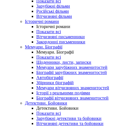
Показати всі
Зарубіжні фільми
Російські фільми
Вітчизняні фільми
Історичні романи
Історичні романи
Показати всі
Вітчизняні письменники
Закордонні письменники
Мемуари. Біографії
Мемуари. Біографії
Показати всі
Щоденники, листи, записки
Мемуари зарубіжних знаменитостей
Біографії зарубіжних знаменитостей
Автобіографії
Збірники біографій
Мемуари вітчизняних знаменитостей
Історії з реальними подіями
Біографії вітчизняних знаменитостей
Детективи. Бойовики
Детективи. Бойовики
Показати всі
Зарубіжні детективи та бойовики
Вітчизняні детективи та бойовики