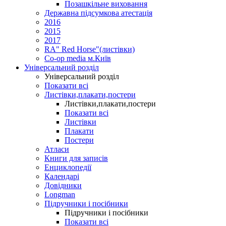
Позашкільне виховання
Державна підсумкова атестація
2016
2015
2017
RA" Red Horse"(листівки)
Co-op media м.Київ
Універсальний розділ
Універсальний розділ
Показати всі
Листівки,плакати,постери
Листівки,плакати,постери
Показати всі
Листівки
Плакати
Постери
Атласи
Книги для записів
Енциклопедії
Календарі
Довідники
Longman
Підручники і посібники
Підручники і посібники
Показати всі