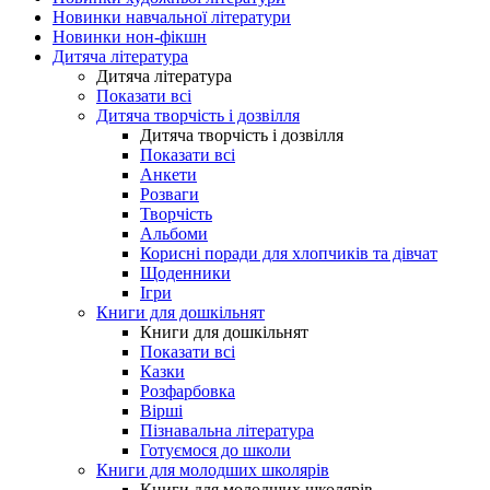
Новинки навчальної літератури
Новинки нон-фікшн
Дитяча література
Дитяча література
Показати всі
Дитяча творчість і дозвілля
Дитяча творчість і дозвілля
Показати всі
Анкети
Розваги
Творчість
Альбоми
Корисні поради для хлопчиків та дівчат
Щоденники
Ігри
Книги для дошкільнят
Книги для дошкільнят
Показати всі
Казки
Розфарбовка
Вірші
Пізнавальна література
Готуємося до школи
Книги для молодших школярів
Книги для молодших школярів