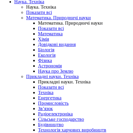
Наука. Техніка
Наука. Техніка
Показати всі
Математика. Природничі науки
Математика. Природничі науки
Показати всі
Математика
Хімія
Довідкові видання
Біологія
Екологія
Фізика
Астрономія
Наука про Землю
Прикладні науки. Техніка
Прикладні науки. Техніка
Показати всі
Техніка
Енергетика
Промисловість
Зв’язок
Радіоелектроніка
Сільське господарство
Будівництво
Технологія харчових виробництв