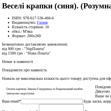
Веселі крапки (синя). (Розумн
ISBN:
978-617-536-466-6
Видавництво:
Глорія
Кількість сторінок:
16
обкл.:
М'яка
Формат:
200х260
Безкоштовно доставляємо замовлення:
від 900 грн - "УкрПошта"
від 1500 грн - "Нова Пошта"
Немає в наявності
Повідомити про наявність
Нажаль це максимальна кількість цього товару доступна для о
Повідоми
Оплата карткою Зимова Єпідтримка та Національний кешбек
Дякуємо.
тимчасово недоступна
Ваше ім`
Ваш email
*
Будь ласка, кор