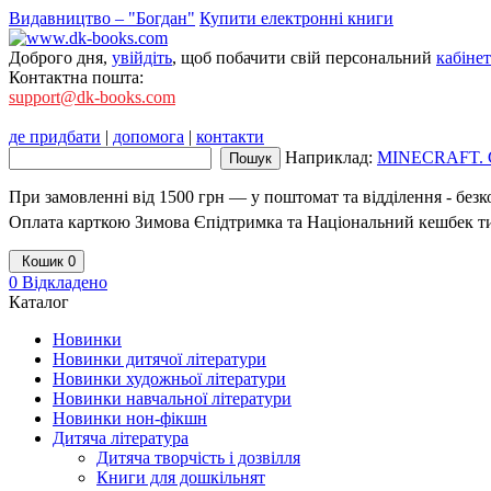
Видавництво – "Богдан"
Купити електронні книги
Доброго дня,
увійдіть
, щоб побачити свій персональний
кабінет
Контактна пошта:
support@dk-books.com
де придбати
|
допомога
|
контакти
Наприклад:
MINECRAFT. 
При замовленні від 1500 грн — у поштомат та відділення - без
Оплата карткою Зимова Єпідтримка та Національний кешбек т
Кошик
0
0
Відкладено
Каталог
Новинки
Новинки дитячої літератури
Новинки художньої літератури
Новинки навчальної літератури
Новинки нон-фікшн
Дитяча література
Дитяча творчість і дозвілля
Книги для дошкільнят