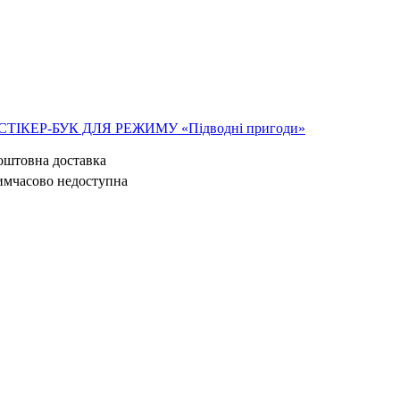
СТІКЕР-БУК ДЛЯ РЕЖИМУ «Підводні пригоди»
коштовна доставка
имчасово недоступна