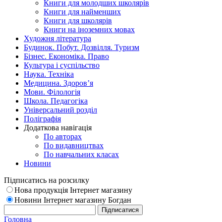
Книги для молодших школярів
Книги для найменших
Книги для школярів
Книги на іноземних мовах
Художня література
Будинок. Побут. Дозвілля. Туризм
Бізнес. Економіка. Право
Культура і суспільство
Наука. Техніка
Медицина. Здоров’я
Мови. Філологія
Школа. Педагогіка
Універсальний розділ
Поліграфія
Додаткова навігація
По авторах
По видавництвах
По навчальних класах
Новини
Підписатись на розсилку
Нова продукція Інтернет магазину
Новини Інтернет магазину Богдан
Головна