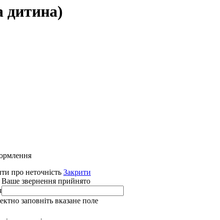
а дитина)
формлення
ти про неточність
Закрити
 Ваше звернення прийнято
я
ректно заповніть вказане поле