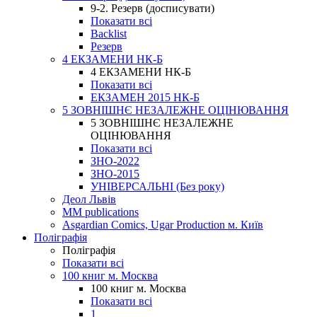
9-2. Резерв (досписувати)
Показати всі
Backlist
Резерв
4 ЕКЗАМЕНИ НК-Б
4 ЕКЗАМЕНИ НК-Б
Показати всі
ЕКЗАМЕН 2015 НК-Б
5 ЗОВНІШНЄ НЕЗАЛЕЖНЕ ОЦІНЮВАННЯ
5 ЗОВНІШНЄ НЕЗАЛЕЖНЕ
ОЦІНЮВАННЯ
Показати всі
ЗНО-2022
ЗНО-2015
УНІВЕРСАЛЬНІ (Без року)
Деол Львів
MM publications
Asgardian Comics, Ugar Production м. Київ
Поліграфія
Поліграфія
Показати всі
100 книг м. Москва
100 книг м. Москва
Показати всі
1