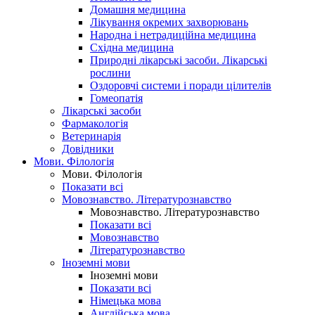
Домашня медицина
Лікування окремих захворювань
Народна і нетрадиційна медицина
Східна медицина
Природні лікарські засоби. Лікарські
рослини
Оздоровчі системи і поради цілителів
Гомеопатія
Лікарські засоби
Фармакологія
Ветеринарія
Довідники
Мови. Філологія
Мови. Філологія
Показати всі
Мовознавство. Літературознавство
Мовознавство. Літературознавство
Показати всі
Мовознавство
Літературознавство
Іноземні мови
Іноземні мови
Показати всі
Німецька мова
Англійська мова