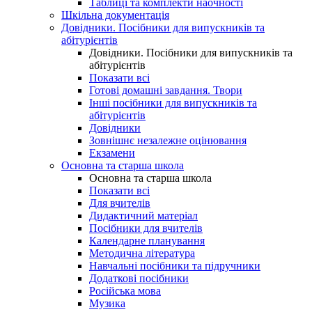
Таблиці та комплекти наочності
Шкільна документація
Довідники. Посібники для випускників та
абітурієнтів
Довідники. Посібники для випускників та
абітурієнтів
Показати всі
Готові домашні завдання. Твори
Інші посібники для випускників та
абітурієнтів
Довідники
Зовнішнє незалежне оцінювання
Екзамени
Основна та старша школа
Основна та старша школа
Показати всі
Для вчителів
Дидактичний матеріал
Посібники для вчителів
Календарне планування
Методична література
Навчальні посібники та підручники
Додаткові посібники
Російська мова
Музика