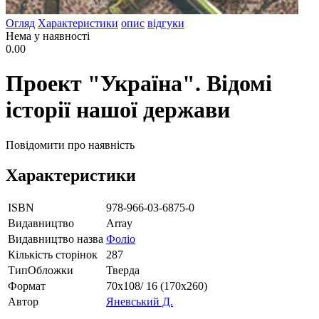
Огляд
Характеристики
опис
відгуки
Нема у наявності
0.00
Проект "Україна". Відомі
історії нашої держави
Повідомити про наявність
Характеристики
ISBN
978-966-03-6875-0
Видавництво
Array
Видавництво назва
Фоліо
Кількість сторінок
287
ТипОбложки
Тверда
Формат
70х108/ 16 (170х260)
Автор
Яневський Д.