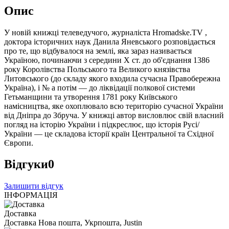
Опис
У новій книжці телеведучого, журналіста Нromadske.TV ,
доктора історичних наук Данила Яневського розповідається
про те, що відбувалося на землі, яка зараз називається
Україною, починаючи з середини X ст. до об'єднання 1386
року Королівства Польського та Великого князівства
Литовського (до складу якого входила сучасна Правобережна
Україна), і № а потім — до ліквідації полкової системи
Гетьманщини та утворення 1781 року Київського
намісництва, яке охоплювало всю територію сучасної України
від Дніпра до Збруча. У книжці автор висловлює свій власний
погляд на історію України і підкреслює, що історія Русі/
України — це складова історії країн Центральної та Східної
Європи.
Відгуки
0
Залишити відгук
ІНФОРМАЦІЯ
Доставка
Доставка Нова пошта, Укрпошта, Justin