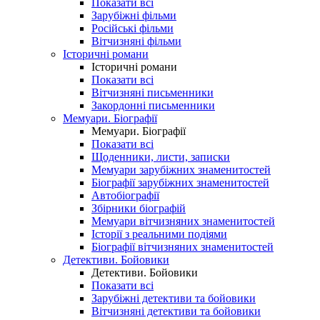
Показати всі
Зарубіжні фільми
Російські фільми
Вітчизняні фільми
Історичні романи
Історичні романи
Показати всі
Вітчизняні письменники
Закордонні письменники
Мемуари. Біографії
Мемуари. Біографії
Показати всі
Щоденники, листи, записки
Мемуари зарубіжних знаменитостей
Біографії зарубіжних знаменитостей
Автобіографії
Збірники біографій
Мемуари вітчизняних знаменитостей
Історії з реальними подіями
Біографії вітчизняних знаменитостей
Детективи. Бойовики
Детективи. Бойовики
Показати всі
Зарубіжні детективи та бойовики
Вітчизняні детективи та бойовики