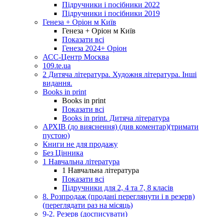
Підручники і посібники 2022
Підручники і посібники 2019
Генеза + Оріон м Київ
Генеза + Оріон м Київ
Показати всі
Генеза 2024+ Оріон
АСС-Центр Москва
109.te.ua
2 Дитяча література. Художня література. Інші
видання.
Books in print
Books in print
Показати всі
Books in print. Дитяча література
АРХІВ (до вияснення) (див коментар)(тримати
пустою)
Книги не для продажу
Без Цінника
1 Навчальна література
1 Навчальна література
Показати всі
Підручники для 2, 4 та 7, 8 класів
8. Розпродаж (продані переглянути і в резерв)
(переглядати раз на місяць)
9-2. Резерв (досписувати)