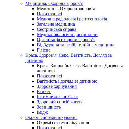
Медицина. Охорона здоров’я
Медицина. Охорона здоров’я
Показати всі
Медична радіологія і рентгенологія
Загальна медицина
Сестринська справа
Медико-біологічні дисципліни
Організація охорони здоров’я
Відбудовна та реабілітаційна медицина
Гігієна
Краса. Здоров’я. Секс. Вагітність. Догляд за
дитиною
Краса. Здоров’я. Секс. Вагітність. Догляд за
дитиною
Показати всі
Вагітність і догляд за дитиною
Здорове харчування
Етикет
Інтимне життя. Секс
Здоровий спосіб життя
Зовнішність
Імідж
Окремі системи лікування
Окремі системи лікування
Показати всі