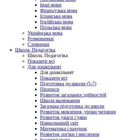
Інші мови
Французька мова
Іспанська мова
Італійська мова
Польська мова
Українська мова
Розмовники
Словники
Школа. Педагогіка
Школа. Педагогіка
Показати всі
Для дошкільнят
Для дошкільнят
Показати всі
Підготовка до школи (5-7)
Прописи
Розвиток загальних здібностей
Школа малювання
Загальна підготовка до школи
Розвиток мовлення, уроки читання
Розвиток уваги і уяви
Навколишній світ
Математика і рахунок
Розвиток логіки і мислення
Іноземні мови