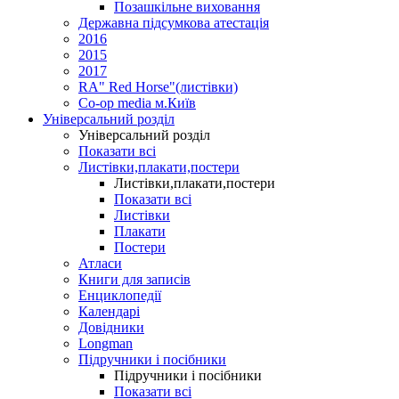
Позашкільне виховання
Державна підсумкова атестація
2016
2015
2017
RA" Red Horse"(листівки)
Co-op media м.Київ
Універсальний розділ
Універсальний розділ
Показати всі
Листівки,плакати,постери
Листівки,плакати,постери
Показати всі
Листівки
Плакати
Постери
Атласи
Книги для записів
Енциклопедії
Календарі
Довідники
Longman
Підручники і посібники
Підручники і посібники
Показати всі