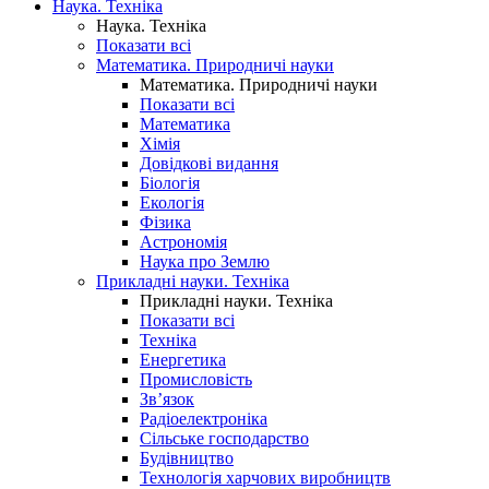
Наука. Техніка
Наука. Техніка
Показати всі
Математика. Природничі науки
Математика. Природничі науки
Показати всі
Математика
Хімія
Довідкові видання
Біологія
Екологія
Фізика
Астрономія
Наука про Землю
Прикладні науки. Техніка
Прикладні науки. Техніка
Показати всі
Техніка
Енергетика
Промисловість
Зв’язок
Радіоелектроніка
Сільське господарство
Будівництво
Технологія харчових виробництв