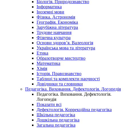
Біологія. Природознавство
Інформатика
Іноземні мови
Фізика. Астрономія
Географія. Економіка
Зарубіжна література
Трудове навчання
Фізична культура
Основи здоров’я. Валеологія
Українська мова та література
Етика
Образотворче мистецтво
Математика
Хімія
Історія. Правознавство
Таблиці та комплекти наочності
Довідники та словники
Педагогіка. Виховання. Дефектологія. Логопедія
Педагогіка. Виховання. Дефектологія.
Логопедія
Показати всі
Дефектологія. Коррекційна педагогіка
Шкільна педагогіка
Дошкільна педагогіка
Загальна педагогіка