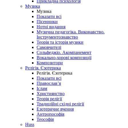
Прикладна психологія
Музика
Музика
Показати всі
Пісенники
Нотні видання
Музична педагогіка. Виконавство.
Інструментознавство
Теорія та історія музики
Самовчителі
Сольфеджіо. Акомпанемент
Вокально-хорові композиції
Композитори
Релігія. Єзотерика
Релігія. Єзотерика
Показати всі
Православ’я
Іслам
Християнство
Теорія релігії
Традиційні східні релігії
Езотеричне вчення
Антропософія
Теософія
Huss