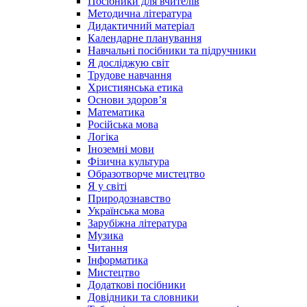
Посібники для вчителів
Методична література
Дидактичний матеріал
Календарне планування
Навчальні посібники та підручники
Я досліджую світ
Трудове навчання
Християнська етика
Основи здоров’я
Математика
Російська мова
Логіка
Іноземні мови
Фізична культура
Образотворче мистецтво
Я у світі
Природознавство
Українська мова
Зарубіжна література
Музика
Читання
Інформатика
Мистецтво
Додаткові посібники
Довідники та словники