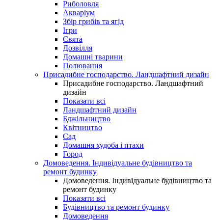
Риболовля
Акваріум
Збір грибів та ягід
Ігри
Свята
Дозвілля
Домашні тварини
Полювання
Присадибне господарство. Ландшафтний дизайн
Присадибне господарство. Ландшафтний
дизайн
Показати всі
Ландшафтний дизайн
Бджільництво
Квітництво
Сад
Домашня худоба і птахи
Город
Домоведення. Індивідуальне будівництво та
ремонт будинку
Домоведення. Індивідуальне будівництво та
ремонт будинку
Показати всі
Будівництво та ремонт будинку
Домоведення