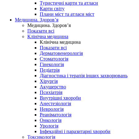
Туристичні карти та атласи
Карти світу
Плани міст та атласи міст
Медицина. Здоров’я
Медицина. Здоров’я
Показати всі
Клінічна медицина
Клінічна медицина
Показати всі
Дерматовенерологія
Стоматологія
Гінекологія
Педіатрія
Діагностика і терапія інших захворювань
Хірургія
Акушерство
Психіатрія
Внутрішні хвороби
Анестезіологія
Неврологія
Реаніматологія
Онкологія
Урологія
Інфекційні і паразитарні хвороби
Токсикологія