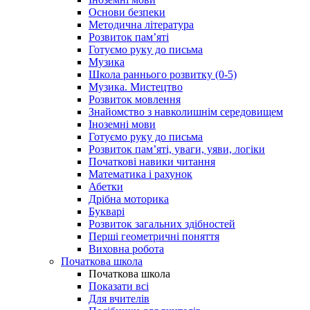
Основи безпеки
Методична література
Розвиток пам’яті
Готуємо руку до письма
Музика
Школа раннього розвитку (0-5)
Музика. Мистецтво
Розвиток мовлення
Знайомство з навколишнім середовищем
Іноземні мови
Готуємо руку до письма
Розвиток пам’яті, уваги, уяви, логіки
Початкові навики читання
Математика і рахунок
Абетки
Дрібна моторика
Букварі
Розвиток загальних здібностей
Перші геометричні поняття
Виховна робота
Початкова школа
Початкова школа
Показати всі
Для вчителів