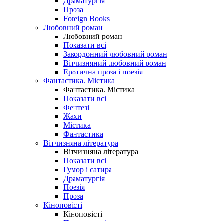
Драматургія
Проза
Foreign Books
Любовний роман
Любовний роман
Показати всі
Закордонний любовний роман
Вітчизняний любовний роман
Еротична проза і поезія
Фантастика. Містика
Фантастика. Містика
Показати всі
Фентезі
Жахи
Містика
Фантастика
Вітчизняна література
Вітчизняна література
Показати всі
Гумор і сатира
Драматургія
Поезія
Проза
Кіноповісті
Кіноповісті