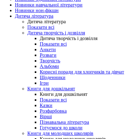
Новинки навчальної літератури
Новинки нон-фікшн
Дитяча література
Дитяча література
Показати всі
Дитяча творчість і дозвілля
Дитяча творчість і дозвілля
Показати всі
Анкети
Розваги
Творчість
Альбоми
Корисні поради для хлопчиків та дівчат
Щоденники
Ігри
Книги для дошкільнят
Книги для дошкільнят
Показати всі
Казки
Розфарбовка
Вірші
Пізнавальна література
Готуємося до школи
Книги для молодших школярів
Книги для молодших школярів