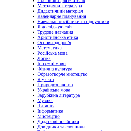
Посібники для вчителів
Методична література
Дидактичний матеріал
Календарне планування
Навчальні посібники та підручники
Я досліджую світ
Трудове навчання
Християнська етика
Основи здоров’я
Математика
Російська мова
Логіка
Іноземні мови
Фізична культура
Образотворче мистецтво
Я у світі
Природознавство
Українська мова
Зарубіжна література
Музика
Читання
Інформатика
Мистецтво
Додаткові посібники
Довідники та словники