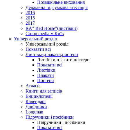
Позашкільне виховання
Державна підсумкова атестація
2016
2015
2017
RA" Red Horse"(листівки)
Co-op media м.Київ
Універсальний розділ
Універсальний розділ
Показати всі
Листівки,плакати,постери
Листівки,плакати,постери
Показати всі
Листівки
Плакати
Постери
Атласи
Книги для записів
Енциклопедії
Календарі
Довідники
Longman
Підручники і посібники
Підручники і посібники
Показати всі