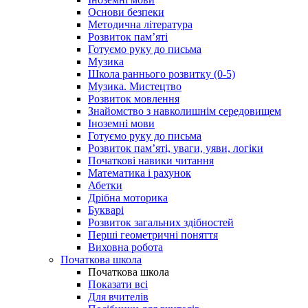
Основи безпеки
Методична література
Розвиток пам’яті
Готуємо руку до письма
Музика
Школа раннього розвитку (0-5)
Музика. Мистецтво
Розвиток мовлення
Знайомство з навколишнім середовищем
Іноземні мови
Готуємо руку до письма
Розвиток пам’яті, уваги, уяви, логіки
Початкові навики читання
Математика і рахунок
Абетки
Дрібна моторика
Букварі
Розвиток загальних здібностей
Перші геометричні поняття
Виховна робота
Початкова школа
Початкова школа
Показати всі
Для вчителів