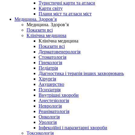
Туристичні карти та атласи
Карти світу
Плани міст та атласи міст
Медицина. Здоров’я
Медицина. Здоров’я
Показати всі
Клінічна медицина
Клінічна медицина
Показати всі
Дерматовенерологія
Стоматологія
Гінекологія
Педіатрія
Діагностика і терапія інших захворювань
Хірургія
Акушерство
Психіатрія
Внутрішні хвороби
Анестезіологія
Неврологія
Реаніматологія
Онкологія
Урологія
Інфекційні і паразитарні хвороби
Токсикологія