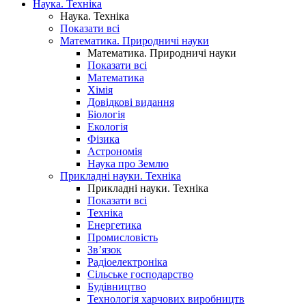
Наука. Техніка
Наука. Техніка
Показати всі
Математика. Природничі науки
Математика. Природничі науки
Показати всі
Математика
Хімія
Довідкові видання
Біологія
Екологія
Фізика
Астрономія
Наука про Землю
Прикладні науки. Техніка
Прикладні науки. Техніка
Показати всі
Техніка
Енергетика
Промисловість
Зв’язок
Радіоелектроніка
Сільське господарство
Будівництво
Технологія харчових виробництв