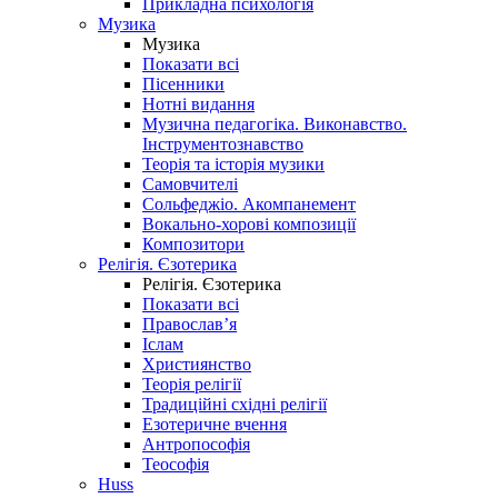
Прикладна психологія
Музика
Музика
Показати всі
Пісенники
Нотні видання
Музична педагогіка. Виконавство.
Інструментознавство
Теорія та історія музики
Самовчителі
Сольфеджіо. Акомпанемент
Вокально-хорові композиції
Композитори
Релігія. Єзотерика
Релігія. Єзотерика
Показати всі
Православ’я
Іслам
Християнство
Теорія релігії
Традиційні східні релігії
Езотеричне вчення
Антропософія
Теософія
Huss