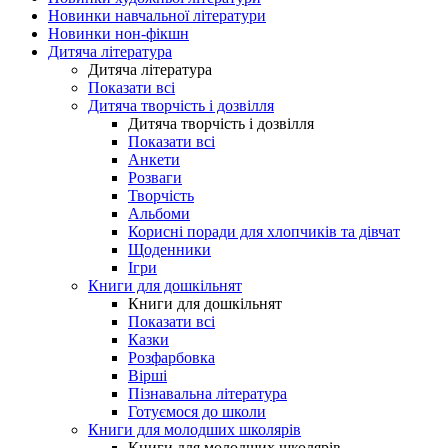
Новинки навчальної літератури
Новинки нон-фікшн
Дитяча література
Дитяча література
Показати всі
Дитяча творчість і дозвілля
Дитяча творчість і дозвілля
Показати всі
Анкети
Розваги
Творчість
Альбоми
Корисні поради для хлопчиків та дівчат
Щоденники
Ігри
Книги для дошкільнят
Книги для дошкільнят
Показати всі
Казки
Розфарбовка
Вірші
Пізнавальна література
Готуємося до школи
Книги для молодших школярів
Книги для молодших школярів