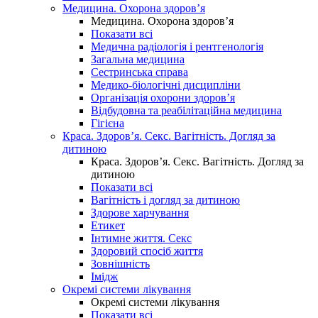
Медицина. Охорона здоров’я
Медицина. Охорона здоров’я
Показати всі
Медична радіологія і рентгенологія
Загальна медицина
Сестринська справа
Медико-біологічні дисципліни
Організація охорони здоров’я
Відбудовна та реабілітаційна медицина
Гігієна
Краса. Здоров’я. Секс. Вагітність. Догляд за
дитиною
Краса. Здоров’я. Секс. Вагітність. Догляд за
дитиною
Показати всі
Вагітність і догляд за дитиною
Здорове харчування
Етикет
Інтимне життя. Секс
Здоровий спосіб життя
Зовнішність
Імідж
Окремі системи лікування
Окремі системи лікування
Показати всі