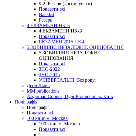
9-2. Резерв (досписувати)
Показати всі
Backlist
Резерв
4 ЕКЗАМЕНИ НК-Б
4 ЕКЗАМЕНИ НК-Б
Показати всі
ЕКЗАМЕН 2015 НК-Б
5 ЗОВНІШНЄ НЕЗАЛЕЖНЕ ОЦІНЮВАННЯ
5 ЗОВНІШНЄ НЕЗАЛЕЖНЕ
ОЦІНЮВАННЯ
Показати всі
ЗНО-2022
ЗНО-2015
УНІВЕРСАЛЬНІ (Без року)
Деол Львів
MM publications
Asgardian Comics, Ugar Production м. Київ
Поліграфія
Поліграфія
Показати всі
100 книг м. Москва
100 книг м. Москва
Показати всі
1