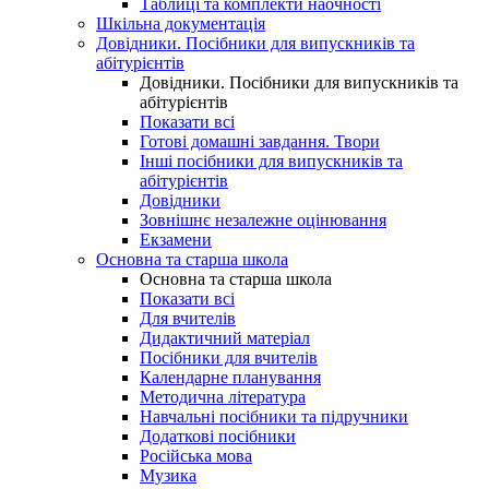
Таблиці та комплекти наочності
Шкільна документація
Довідники. Посібники для випускників та
абітурієнтів
Довідники. Посібники для випускників та
абітурієнтів
Показати всі
Готові домашні завдання. Твори
Інші посібники для випускників та
абітурієнтів
Довідники
Зовнішнє незалежне оцінювання
Екзамени
Основна та старша школа
Основна та старша школа
Показати всі
Для вчителів
Дидактичний матеріал
Посібники для вчителів
Календарне планування
Методична література
Навчальні посібники та підручники
Додаткові посібники
Російська мова
Музика