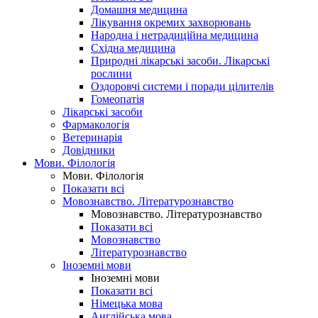
Домашня медицина
Лікування окремих захворювань
Народна і нетрадиційна медицина
Східна медицина
Природні лікарські засоби. Лікарські
рослини
Оздоровчі системи і поради цілителів
Гомеопатія
Лікарські засоби
Фармакологія
Ветеринарія
Довідники
Мови. Філологія
Мови. Філологія
Показати всі
Мовознавство. Літературознавство
Мовознавство. Літературознавство
Показати всі
Мовознавство
Літературознавство
Іноземні мови
Іноземні мови
Показати всі
Німецька мова
Англійська мова