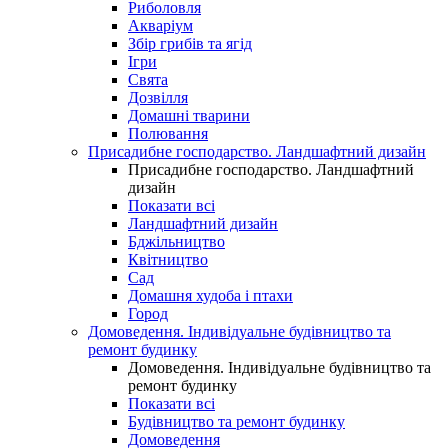
Риболовля
Акваріум
Збір грибів та ягід
Ігри
Свята
Дозвілля
Домашні тварини
Полювання
Присадибне господарство. Ландшафтний дизайн
Присадибне господарство. Ландшафтний
дизайн
Показати всі
Ландшафтний дизайн
Бджільництво
Квітництво
Сад
Домашня худоба і птахи
Город
Домоведення. Індивідуальне будівництво та
ремонт будинку
Домоведення. Індивідуальне будівництво та
ремонт будинку
Показати всі
Будівництво та ремонт будинку
Домоведення