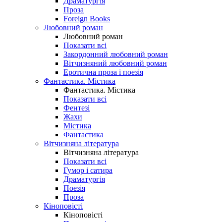
Драматургія
Проза
Foreign Books
Любовний роман
Любовний роман
Показати всі
Закордонний любовний роман
Вітчизняний любовний роман
Еротична проза і поезія
Фантастика. Містика
Фантастика. Містика
Показати всі
Фентезі
Жахи
Містика
Фантастика
Вітчизняна література
Вітчизняна література
Показати всі
Гумор і сатира
Драматургія
Поезія
Проза
Кіноповісті
Кіноповісті