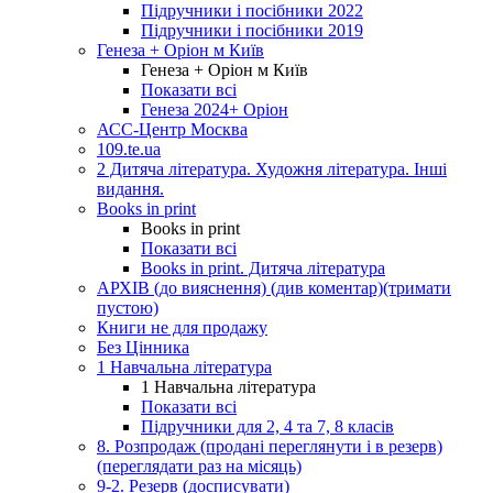
Підручники і посібники 2022
Підручники і посібники 2019
Генеза + Оріон м Київ
Генеза + Оріон м Київ
Показати всі
Генеза 2024+ Оріон
АСС-Центр Москва
109.te.ua
2 Дитяча література. Художня література. Інші
видання.
Books in print
Books in print
Показати всі
Books in print. Дитяча література
АРХІВ (до вияснення) (див коментар)(тримати
пустою)
Книги не для продажу
Без Цінника
1 Навчальна література
1 Навчальна література
Показати всі
Підручники для 2, 4 та 7, 8 класів
8. Розпродаж (продані переглянути і в резерв)
(переглядати раз на місяць)
9-2. Резерв (досписувати)