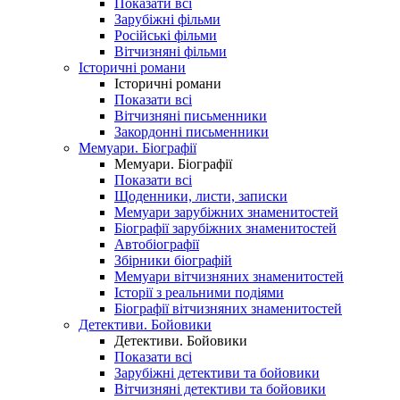
Показати всі
Зарубіжні фільми
Російські фільми
Вітчизняні фільми
Історичні романи
Історичні романи
Показати всі
Вітчизняні письменники
Закордонні письменники
Мемуари. Біографії
Мемуари. Біографії
Показати всі
Щоденники, листи, записки
Мемуари зарубіжних знаменитостей
Біографії зарубіжних знаменитостей
Автобіографії
Збірники біографій
Мемуари вітчизняних знаменитостей
Історії з реальними подіями
Біографії вітчизняних знаменитостей
Детективи. Бойовики
Детективи. Бойовики
Показати всі
Зарубіжні детективи та бойовики
Вітчизняні детективи та бойовики