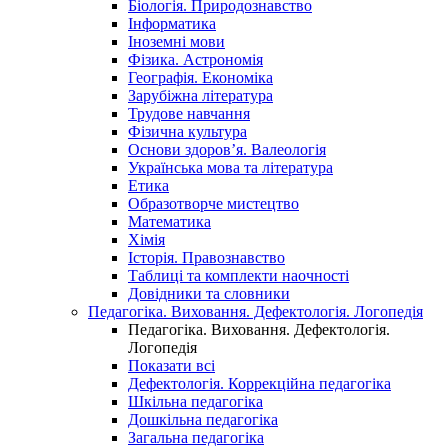
Біологія. Природознавство
Інформатика
Іноземні мови
Фізика. Астрономія
Географія. Економіка
Зарубіжна література
Трудове навчання
Фізична культура
Основи здоров’я. Валеологія
Українська мова та література
Етика
Образотворче мистецтво
Математика
Хімія
Історія. Правознавство
Таблиці та комплекти наочності
Довідники та словники
Педагогіка. Виховання. Дефектологія. Логопедія
Педагогіка. Виховання. Дефектологія.
Логопедія
Показати всі
Дефектологія. Коррекційна педагогіка
Шкільна педагогіка
Дошкільна педагогіка
Загальна педагогіка