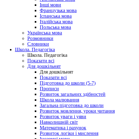
Інші мови
Французька мова
Іспанська мова
Італійська мова
Польська мова
Українська мова
Розмовники
Словники
Школа. Педагогіка
Школа. Педагогіка
Показати всі
Для дошкільнят
Для дошкільнят
Показати всі
Підготовка до школи (5-7)
Прописи
Розвиток загальних здібностей
Школа малювання
Загальна підготовка до школи
Розвиток мовлення, уроки читання
Розвиток уваги і уяви
Навколишній світ
Математика і рахунок
Розвиток логіки і мислення
Іноземні мови