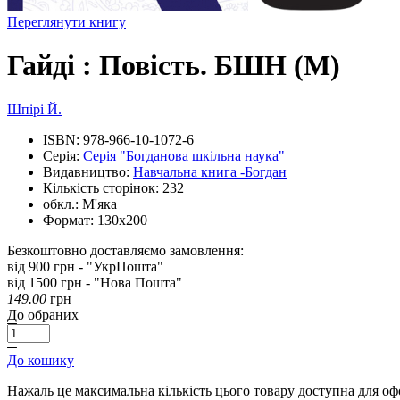
Переглянути книгу
Гайді : Повість. БШН (М)
Шпірі Й.
ISBN:
978-966-10-1072-6
Серія:
Серія "Богданова шкільна наука"
Видавництво:
Навчальна книга -Богдан
Кількість сторінок:
232
обкл.:
М'яка
Формат:
130х200
Безкоштовно доставляємо замовлення:
від 900 грн - "УкрПошта"
від 1500 грн - "Нова Пошта"
149.00
грн
До обраних
До кошику
Нажаль це максимальна кількість цього товару доступна для о