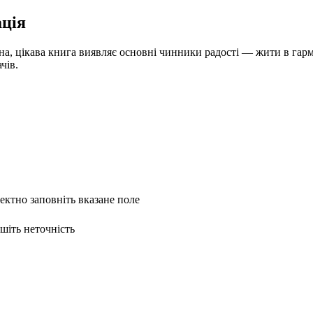
ція
на, цікава книга виявляє основні чинники радості — жити в гарм
чів.
ректно заповніть вказане поле
ишіть неточність