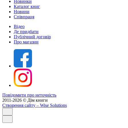
Новинки
Каталог книг
Новини
Співпраця
Відео
Де придбати
Публічний договір
Про магазин
Повідомити про неточність
2011-2026 © Дім книги
Створення сайту
– Wise Solutions