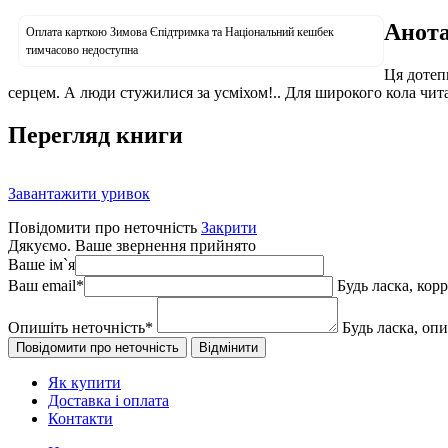
Анота
Оплата карткою Зимова Єпідтримка та Національний кешбек
тимчасово недоступна
Ця дотеп
серцем. А люди стужилися за усміхом!.. Для широкого кола чита
Перегляд книги
Завантажити уривок
Повідомити про неточність
Закрити
Дякуємо. Ваше звернення прийнято
Ваше ім`я
Ваш email
*
Будь ласка, кор
Опишіть неточність
*
Будь ласка, оп
Як купити
Доставка і оплата
Контакти