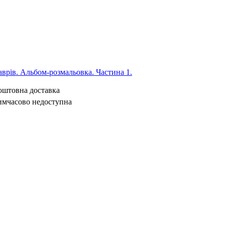
врів. Альбом-розмальовка. Частина 1.
коштовна доставка
имчасово недоступна