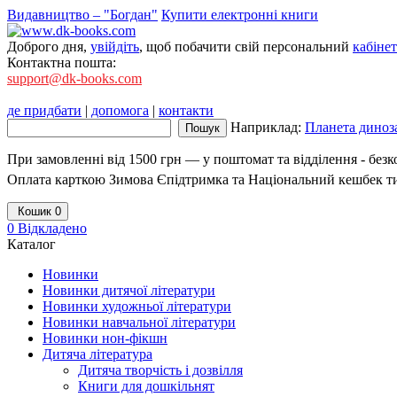
Видавництво – "Богдан"
Купити електронні книги
Доброго дня,
увійдіть
, щоб побачити свій персональний
кабінет
Контактна пошта:
support@dk-books.com
де придбати
|
допомога
|
контакти
Наприклад:
Планета диноза
При замовленні від 1500 грн — у поштомат та відділення - без
Оплата карткою Зимова Єпідтримка та Національний кешбек т
Кошик
0
0
Відкладено
Каталог
Новинки
Новинки дитячої літератури
Новинки художньої літератури
Новинки навчальної літератури
Новинки нон-фікшн
Дитяча література
Дитяча творчість і дозвілля
Книги для дошкільнят