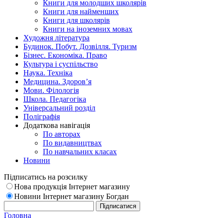
Книги для молодших школярів
Книги для найменших
Книги для школярів
Книги на іноземних мовах
Художня література
Будинок. Побут. Дозвілля. Туризм
Бізнес. Економіка. Право
Культура і суспільство
Наука. Техніка
Медицина. Здоров’я
Мови. Філологія
Школа. Педагогіка
Універсальний розділ
Поліграфія
Додаткова навігація
По авторах
По видавництвах
По навчальних класах
Новини
Підписатись на розсилку
Нова продукція Інтернет магазину
Новини Інтернет магазину Богдан
Головна