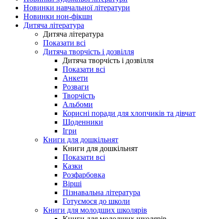
Новинки навчальної літератури
Новинки нон-фікшн
Дитяча література
Дитяча література
Показати всі
Дитяча творчість і дозвілля
Дитяча творчість і дозвілля
Показати всі
Анкети
Розваги
Творчість
Альбоми
Корисні поради для хлопчиків та дівчат
Щоденники
Ігри
Книги для дошкільнят
Книги для дошкільнят
Показати всі
Казки
Розфарбовка
Вірші
Пізнавальна література
Готуємося до школи
Книги для молодших школярів
Книги для молодших школярів