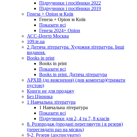
Підручники і посібники 2022
Підручники і посібники 2019
Генеза + Оріон м Київ
Генеза + Оріон м Київ
Показати всі
Генеза 2024+ Оріон
АСС-Центр Москва
109.te.ua
2 Дитяча література. Художня література. Інші
видання.
Books in print
Books in print
Показати всі
Books in print. Дитяча література
АРХІВ (до вияснення) (див коментар)(тримати
пустою)
Книги не для продажу
Без Цінника
1 Навчальна література
1 Навчальна література
Показати всі
Підручники для 2, 4 та 7, 8 класів
8. Розпродаж (продані переглянути і в резерв)
(переглядати раз на місяць)
9-2. Резерв (досписувати)