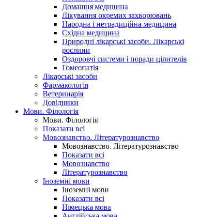
Домашня медицина
Лікування окремих захворювань
Народна і нетрадиційна медицина
Східна медицина
Природні лікарські засоби. Лікарські
рослини
Оздоровчі системи і поради цілителів
Гомеопатія
Лікарські засоби
Фармакологія
Ветеринарія
Довідники
Мови. Філологія
Мови. Філологія
Показати всі
Мовознавство. Літературознавство
Мовознавство. Літературознавство
Показати всі
Мовознавство
Літературознавство
Іноземні мови
Іноземні мови
Показати всі
Німецька мова
Англійська мова