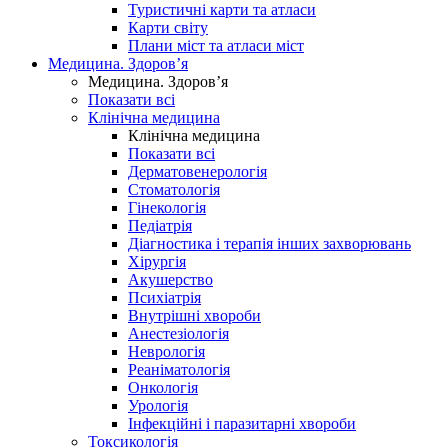
Туристичні карти та атласи
Карти світу
Плани міст та атласи міст
Медицина. Здоров’я
Медицина. Здоров’я
Показати всі
Клінічна медицина
Клінічна медицина
Показати всі
Дерматовенерологія
Стоматологія
Гінекологія
Педіатрія
Діагностика і терапія інших захворювань
Хірургія
Акушерство
Психіатрія
Внутрішні хвороби
Анестезіологія
Неврологія
Реаніматологія
Онкологія
Урологія
Інфекційні і паразитарні хвороби
Токсикологія