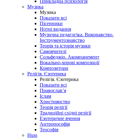
Прикладна психологія
Музика
Музика
Показати всі
Пісенники
Нотні видання
Музична педагогіка. Виконавство.
Інструментознавство
Теорія та історія музики
Самовчителі
Сольфеджіо. Акомпанемент
Вокально-хорові композиції
Композитори
Релігія. Єзотерика
Релігія. Єзотерика
Показати всі
Православ’я
Іслам
Християнство
Теорія релігії
Традиційні східні релігії
Езотеричне вчення
Антропософія
Теософія
Huss