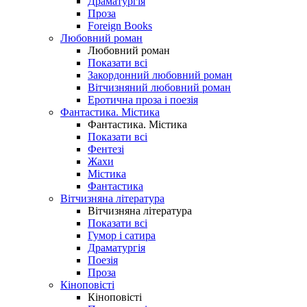
Драматургія
Проза
Foreign Books
Любовний роман
Любовний роман
Показати всі
Закордонний любовний роман
Вітчизняний любовний роман
Еротична проза і поезія
Фантастика. Містика
Фантастика. Містика
Показати всі
Фентезі
Жахи
Містика
Фантастика
Вітчизняна література
Вітчизняна література
Показати всі
Гумор і сатира
Драматургія
Поезія
Проза
Кіноповісті
Кіноповісті