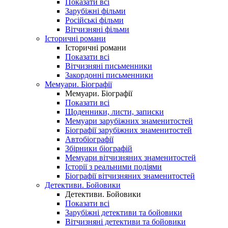
Показати всі
Зарубіжні фільми
Російські фільми
Вітчизняні фільми
Історичні романи
Історичні романи
Показати всі
Вітчизняні письменники
Закордонні письменники
Мемуари. Біографії
Мемуари. Біографії
Показати всі
Щоденники, листи, записки
Мемуари зарубіжних знаменитостей
Біографії зарубіжних знаменитостей
Автобіографії
Збірники біографій
Мемуари вітчизняних знаменитостей
Історії з реальними подіями
Біографії вітчизняних знаменитостей
Детективи. Бойовики
Детективи. Бойовики
Показати всі
Зарубіжні детективи та бойовики
Вітчизняні детективи та бойовики