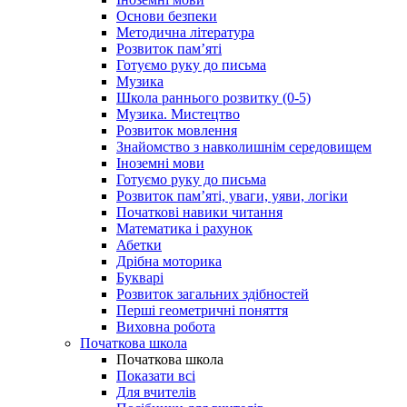
Основи безпеки
Методична література
Розвиток пам’яті
Готуємо руку до письма
Музика
Школа раннього розвитку (0-5)
Музика. Мистецтво
Розвиток мовлення
Знайомство з навколишнім середовищем
Іноземні мови
Готуємо руку до письма
Розвиток пам’яті, уваги, уяви, логіки
Початкові навики читання
Математика і рахунок
Абетки
Дрібна моторика
Букварі
Розвиток загальних здібностей
Перші геометричні поняття
Виховна робота
Початкова школа
Початкова школа
Показати всі
Для вчителів