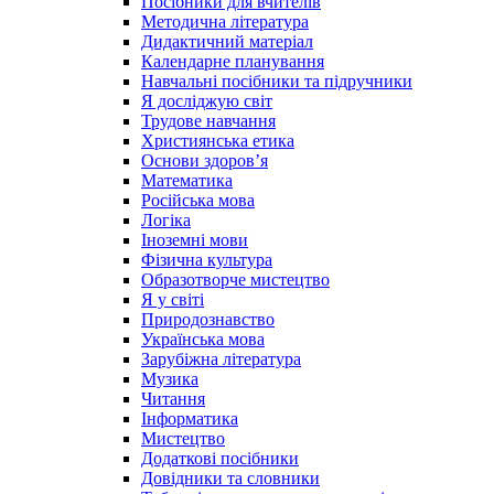
Посібники для вчителів
Методична література
Дидактичний матеріал
Календарне планування
Навчальні посібники та підручники
Я досліджую світ
Трудове навчання
Християнська етика
Основи здоров’я
Математика
Російська мова
Логіка
Іноземні мови
Фізична культура
Образотворче мистецтво
Я у світі
Природознавство
Українська мова
Зарубіжна література
Музика
Читання
Інформатика
Мистецтво
Додаткові посібники
Довідники та словники