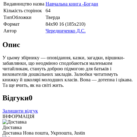
Видавництво назва
Навчальна книга -Богдан
Кількість сторінок
64
ТипОбложки
Тверда
Формат
84х90 16 (185х210)
Автор
Чередниченко Д.С.
Опис
У цьому збірнику — оповідання, казки, загадки, віршики-
забавлянки, що неодмінно сподобаються маленьким
читайликам, стануть доброю підмогою для батьків і
вихователів дошкільних закладів. Залюбки читатимуть
книжку й школярі молодших класів. Вона — дотепна і цікава.
Та ще вчить, як на світі жить.
Відгуки
0
Залишити відгук
ІНФОРМАЦІЯ
Доставка
Доставка Нова пошта, Укрпошта, Justin