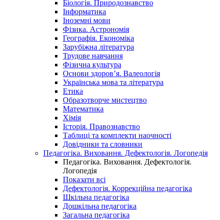
Біологія. Природознавство
Інформатика
Іноземні мови
Фізика. Астрономія
Географія. Економіка
Зарубіжна література
Трудове навчання
Фізична культура
Основи здоров’я. Валеологія
Українська мова та література
Етика
Образотворче мистецтво
Математика
Хімія
Історія. Правознавство
Таблиці та комплекти наочності
Довідники та словники
Педагогіка. Виховання. Дефектологія. Логопедія
Педагогіка. Виховання. Дефектологія.
Логопедія
Показати всі
Дефектологія. Коррекційна педагогіка
Шкільна педагогіка
Дошкільна педагогіка
Загальна педагогіка