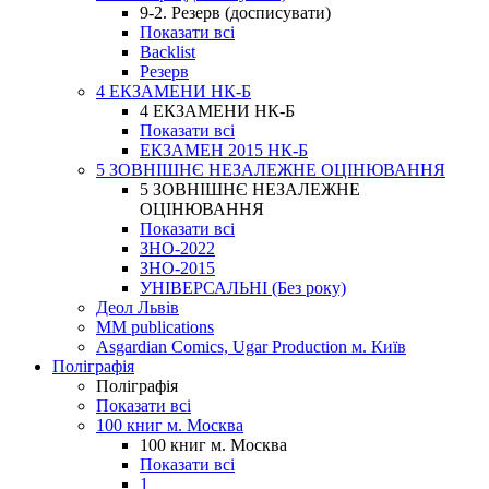
9-2. Резерв (досписувати)
Показати всі
Backlist
Резерв
4 ЕКЗАМЕНИ НК-Б
4 ЕКЗАМЕНИ НК-Б
Показати всі
ЕКЗАМЕН 2015 НК-Б
5 ЗОВНІШНЄ НЕЗАЛЕЖНЕ ОЦІНЮВАННЯ
5 ЗОВНІШНЄ НЕЗАЛЕЖНЕ
ОЦІНЮВАННЯ
Показати всі
ЗНО-2022
ЗНО-2015
УНІВЕРСАЛЬНІ (Без року)
Деол Львів
MM publications
Asgardian Comics, Ugar Production м. Київ
Поліграфія
Поліграфія
Показати всі
100 книг м. Москва
100 книг м. Москва
Показати всі
1