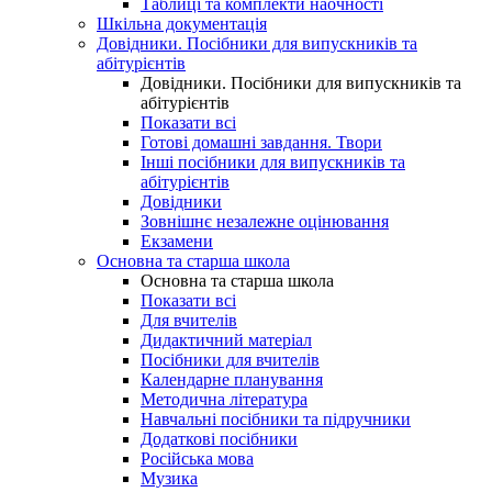
Таблиці та комплекти наочності
Шкільна документація
Довідники. Посібники для випускників та
абітурієнтів
Довідники. Посібники для випускників та
абітурієнтів
Показати всі
Готові домашні завдання. Твори
Інші посібники для випускників та
абітурієнтів
Довідники
Зовнішнє незалежне оцінювання
Екзамени
Основна та старша школа
Основна та старша школа
Показати всі
Для вчителів
Дидактичний матеріал
Посібники для вчителів
Календарне планування
Методична література
Навчальні посібники та підручники
Додаткові посібники
Російська мова
Музика