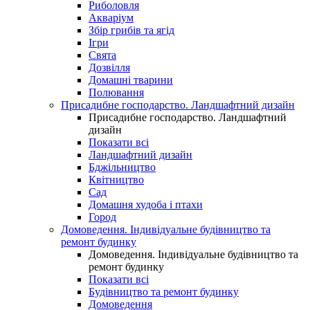
Риболовля
Акваріум
Збір грибів та ягід
Ігри
Свята
Дозвілля
Домашні тварини
Полювання
Присадибне господарство. Ландшафтний дизайн
Присадибне господарство. Ландшафтний
дизайн
Показати всі
Ландшафтний дизайн
Бджільництво
Квітництво
Сад
Домашня худоба і птахи
Город
Домоведення. Індивідуальне будівництво та
ремонт будинку
Домоведення. Індивідуальне будівництво та
ремонт будинку
Показати всі
Будівництво та ремонт будинку
Домоведення