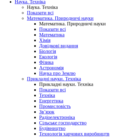
Наука. Техніка
Наука. Техніка
Показати всі
Математика. Природничі науки
Математика. Природничі науки
Показати всі
Математика
Хімія
Довідкові видання
Біологія
Екологія
Фізика
Астрономія
Наука про Землю
Прикладні науки. Техніка
Прикладні науки. Техніка
Показати всі
Техніка
Енергетика
Промисловість
Зв’язок
Радіоелектроніка
Сільське господарство
Будівництво
Технологія харчових виробництв