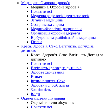
Медицина. Охорона здоров’я
Медицина. Охорона здоров’я
Показати всі
Медична радіологія і рентгенологія
Загальна медицина
Сестринська справа
Медико-біологічні дисципліни
Організація охорони здоров’я
Відбудовна та реабілітаційна медицина
Гігієна
Краса. Здоров’я. Секс. Вагітність. Догляд за
дитиною
Краса. Здоров’я. Секс. Вагітність. Догляд за
дитиною
Показати всі
Вагітність і догляд за дитиною
Здорове харчування
Етикет
Інтимне життя. Секс
Здоровий спосіб життя
Зовнішність
Імідж
Окремі системи лікування
Окремі системи лікування
Показати всі