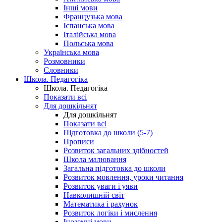
Інші мови
Французька мова
Іспанська мова
Італійська мова
Польська мова
Українська мова
Розмовники
Словники
Школа. Педагогіка
Школа. Педагогіка
Показати всі
Для дошкільнят
Для дошкільнят
Показати всі
Підготовка до школи (5-7)
Прописи
Розвиток загальних здібностей
Школа малювання
Загальна підготовка до школи
Розвиток мовлення, уроки читання
Розвиток уваги і уяви
Навколишній світ
Математика і рахунок
Розвиток логіки і мислення
Іноземні мови