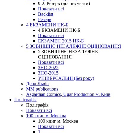
9-2. Резерв (досписувати)
Показати всі
Backlist
Резерв
4 ЕКЗАМЕНИ НК-Б
4 ЕКЗАМЕНИ НК-Б
Показати всі
ЕКЗАМЕН 2015 НК-Б
5 ЗОВНІШНЄ НЕЗАЛЕЖНЕ ОЦІНЮВАННЯ
5 ЗОВНІШНЄ НЕЗАЛЕЖНЕ
ОЦІНЮВАННЯ
Показати всі
ЗНО-2022
ЗНО-2015
УНІВЕРСАЛЬНІ (Без року)
Деол Львів
MM publications
Asgardian Comics, Ugar Production м. Київ
Поліграфія
Поліграфія
Показати всі
100 книг м. Москва
100 книг м. Москва
Показати всі
1