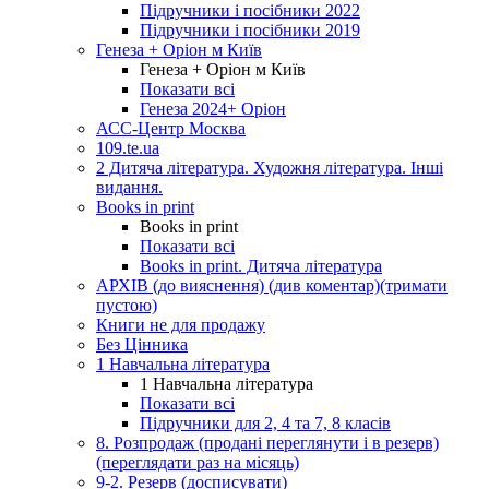
Підручники і посібники 2022
Підручники і посібники 2019
Генеза + Оріон м Київ
Генеза + Оріон м Київ
Показати всі
Генеза 2024+ Оріон
АСС-Центр Москва
109.te.ua
2 Дитяча література. Художня література. Інші
видання.
Books in print
Books in print
Показати всі
Books in print. Дитяча література
АРХІВ (до вияснення) (див коментар)(тримати
пустою)
Книги не для продажу
Без Цінника
1 Навчальна література
1 Навчальна література
Показати всі
Підручники для 2, 4 та 7, 8 класів
8. Розпродаж (продані переглянути і в резерв)
(переглядати раз на місяць)
9-2. Резерв (досписувати)