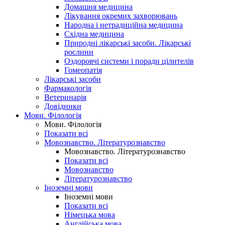
Домашня медицина
Лікування окремих захворювань
Народна і нетрадиційна медицина
Східна медицина
Природні лікарські засоби. Лікарські
рослини
Оздоровчі системи і поради цілителів
Гомеопатія
Лікарські засоби
Фармакологія
Ветеринарія
Довідники
Мови. Філологія
Мови. Філологія
Показати всі
Мовознавство. Літературознавство
Мовознавство. Літературознавство
Показати всі
Мовознавство
Літературознавство
Іноземні мови
Іноземні мови
Показати всі
Німецька мова
Англійська мова