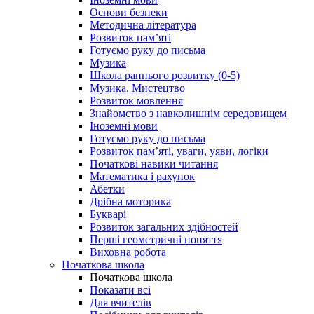
Основи безпеки
Методична література
Розвиток пам’яті
Готуємо руку до письма
Музика
Школа раннього розвитку (0-5)
Музика. Мистецтво
Розвиток мовлення
Знайомство з навколишнім середовищем
Іноземні мови
Готуємо руку до письма
Розвиток пам’яті, уваги, уяви, логіки
Початкові навики читання
Математика і рахунок
Абетки
Дрібна моторика
Букварі
Розвиток загальних здібностей
Перші геометричні поняття
Виховна робота
Початкова школа
Початкова школа
Показати всі
Для вчителів