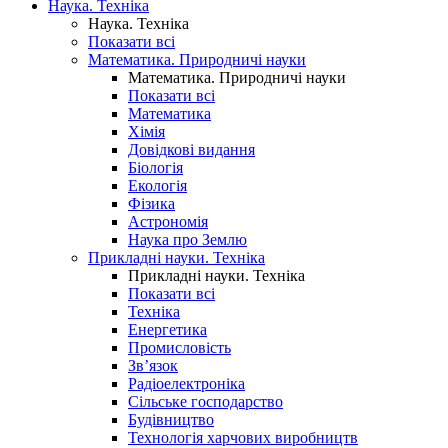
Наука. Техніка
Наука. Техніка
Показати всі
Математика. Природничі науки
Математика. Природничі науки
Показати всі
Математика
Хімія
Довідкові видання
Біологія
Екологія
Фізика
Астрономія
Наука про Землю
Прикладні науки. Техніка
Прикладні науки. Техніка
Показати всі
Техніка
Енергетика
Промисловість
Зв’язок
Радіоелектроніка
Сільське господарство
Будівництво
Технологія харчових виробництв