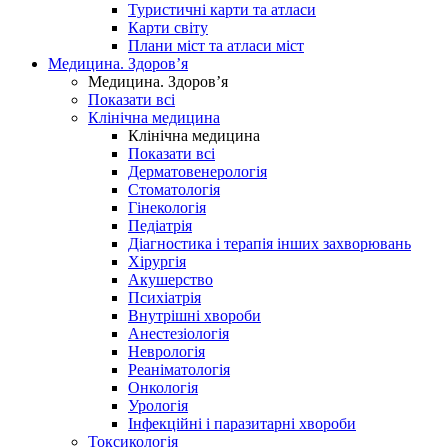
Туристичні карти та атласи
Карти світу
Плани міст та атласи міст
Медицина. Здоров’я
Медицина. Здоров’я
Показати всі
Клінічна медицина
Клінічна медицина
Показати всі
Дерматовенерологія
Стоматологія
Гінекологія
Педіатрія
Діагностика і терапія інших захворювань
Хірургія
Акушерство
Психіатрія
Внутрішні хвороби
Анестезіологія
Неврологія
Реаніматологія
Онкологія
Урологія
Інфекційні і паразитарні хвороби
Токсикологія