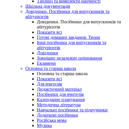
Таблиці та комплекти наочності
Шкільна документація
Довідники. Посібники для випускників та
абітурієнтів
Довідники. Посібники для випускників та
абітурієнтів
Показати всі
Готові домашні завдання. Твори
Інші посібники для випускників та
абітурієнтів
Довідники
Зовнішнє незалежне оцінювання
Екзамени
Основна та старша школа
Основна та старша школа
Показати всі
Для вчителів
Дидактичний матеріал
Посібники для вчителів
Календарне планування
Методична література
Навчальні посібники та підручники
Додаткові посібники
Російська мова
Музика