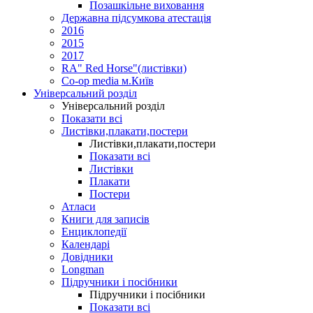
Позашкільне виховання
Державна підсумкова атестація
2016
2015
2017
RA" Red Horse"(листівки)
Co-op media м.Київ
Універсальний розділ
Універсальний розділ
Показати всі
Листівки,плакати,постери
Листівки,плакати,постери
Показати всі
Листівки
Плакати
Постери
Атласи
Книги для записів
Енциклопедії
Календарі
Довідники
Longman
Підручники і посібники
Підручники і посібники
Показати всі