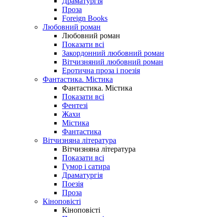
Драматургія
Проза
Foreign Books
Любовний роман
Любовний роман
Показати всі
Закордонний любовний роман
Вітчизняний любовний роман
Еротична проза і поезія
Фантастика. Містика
Фантастика. Містика
Показати всі
Фентезі
Жахи
Містика
Фантастика
Вітчизняна література
Вітчизняна література
Показати всі
Гумор і сатира
Драматургія
Поезія
Проза
Кіноповісті
Кіноповісті