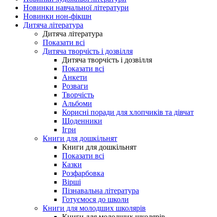
Новинки навчальної літератури
Новинки нон-фікшн
Дитяча література
Дитяча література
Показати всі
Дитяча творчість і дозвілля
Дитяча творчість і дозвілля
Показати всі
Анкети
Розваги
Творчість
Альбоми
Корисні поради для хлопчиків та дівчат
Щоденники
Ігри
Книги для дошкільнят
Книги для дошкільнят
Показати всі
Казки
Розфарбовка
Вірші
Пізнавальна література
Готуємося до школи
Книги для молодших школярів
Книги для молодших школярів