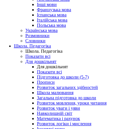
Інші мови
Французька мова
Іспанська мова
Італійська мова
Польська мова
Українська мова
Розмовники
Словники
Школа. Педагогіка
Школа. Педагогіка
Показати всі
Для дошкільнят
Для дошкільнят
Показати всі
Підготовка до школи (5-7)
Прописи
Розвиток загальних здібностей
Школа малювання
Загальна підготовка до школи
Розвиток мовлення, уроки читання
Розвиток уваги і уяви
Навколишній світ
Математика і рахунок
Розвиток логіки і мислення
Іноземні мови