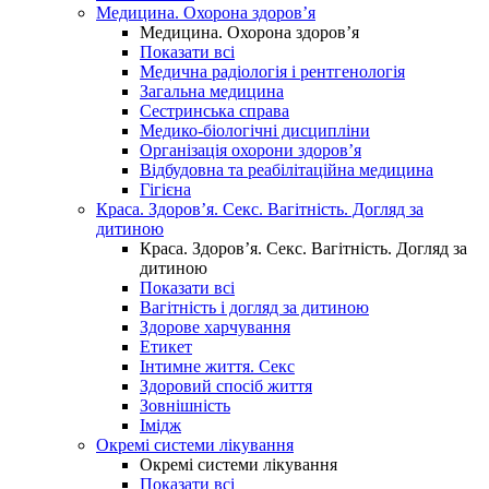
Медицина. Охорона здоров’я
Медицина. Охорона здоров’я
Показати всі
Медична радіологія і рентгенологія
Загальна медицина
Сестринська справа
Медико-біологічні дисципліни
Організація охорони здоров’я
Відбудовна та реабілітаційна медицина
Гігієна
Краса. Здоров’я. Секс. Вагітність. Догляд за
дитиною
Краса. Здоров’я. Секс. Вагітність. Догляд за
дитиною
Показати всі
Вагітність і догляд за дитиною
Здорове харчування
Етикет
Інтимне життя. Секс
Здоровий спосіб життя
Зовнішність
Імідж
Окремі системи лікування
Окремі системи лікування
Показати всі