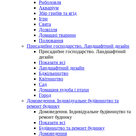
Риболовля
Акваріум
Збір грибів та ягід
Ігри
Свята
Дозвілля
Домашні тварини
Полювання
Присадибне господарство. Ландшафтний дизайн
Присадибне господарство. Ландшафтний
дизайн
Показати всі
Ландшафтний дизайн
Бджільництво
Квітництво
Сад
Домашня худоба і птахи
Город
Домоведення. Індивідуальне будівництво та
ремонт будинку
Домоведення. Індивідуальне будівництво та
ремонт будинку
Показати всі
Будівництво та ремонт будинку
Домоведення