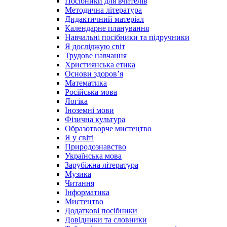
Посібники для вчителів
Методична література
Дидактичний матеріал
Календарне планування
Навчальні посібники та підручники
Я досліджую світ
Трудове навчання
Християнська етика
Основи здоров’я
Математика
Російська мова
Логіка
Іноземні мови
Фізична культура
Образотворче мистецтво
Я у світі
Природознавство
Українська мова
Зарубіжна література
Музика
Читання
Інформатика
Мистецтво
Додаткові посібники
Довідники та словники