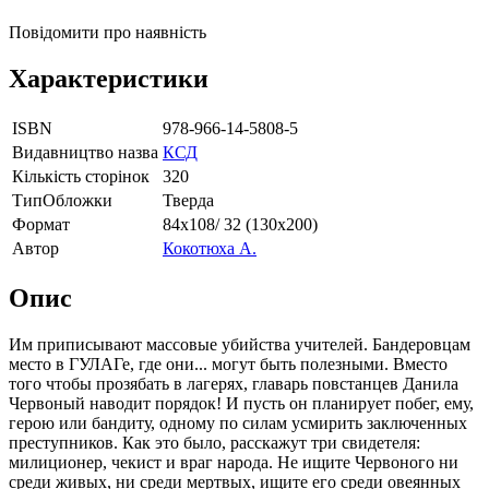
Повідомити про наявність
Характеристики
ISBN
978-966-14-5808-5
Видавництво назва
КСД
Кількість сторінок
320
ТипОбложки
Тверда
Формат
84х108/ 32 (130х200)
Автор
Кокотюха А.
Опис
Им приписывают массовые убийства учителей. Бандеровцам
место в ГУЛАГе, где они... могут быть полезными. Вместо
того чтобы прозябать в лагерях, главарь повстанцев Данила
Червоный наводит порядок! И пусть он планирует побег, ему,
герою или бандиту, одному по силам усмирить заключенных
преступников. Как это было, расскажут три свидетеля:
милиционер, чекист и враг народа. Не ищите Червоного ни
среди живых, ни среди мертвых, ищите его среди овеянных