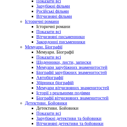
Показати всі
Зарубіжні фільми
Російські фільми
Вітчизняні фільми
Історичні романи
Історичні романи
Показати всі
Вітчизняні письменники
Закордонні письменники
Мемуари. Біографії
Мемуари. Біографії
Показати всі
Щоденники, листи, записки
Мемуари зарубіжних знаменитостей
Біографії зарубіжних знаменитостей
Автобіографії
Збірники біографій
Мемуари вітчизняних знаменитостей
Історії з реальними подіями
Біографії вітчизняних знаменитостей
Детективи. Бойовики
Детективи. Бойовики
Показати всі
Зарубіжні детективи та бойовики
Вітчизняні детективи та бойовики