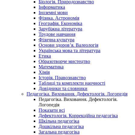
Біологія. Природознавство
Інформатика
Іноземні мови
Фізика. Астрономія
Географія. Економіка
Зарубіжна література
Трудове навчання
Фізична культура
Основи здоров’я. Валеологія
Українська мова та література
Етика
Образотворче мистецтво
Математика
Хімія
Історія. Правознавство
Таблиці та комплекти наочності
Довідники та словники
Педагогіка. Виховання. Дефектологія. Логопедія
Педагогіка. Виховання. Дефектологія.
Логопедія
Показати всі
Дефектологія. Коррекційна педагогіка
Шкільна педагогіка
Дошкільна педагогіка
Загальна педагогіка