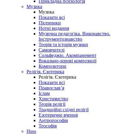
Прикладна психологія
Музика
Музика
Показати всі
Пісенники
Нотні видання
Музична педагогіка. Виконавство.
Інструментознавство
Теорія та історія музики
Самовчителі
Сольфеджіо. Акомпанемент
Вокально-хорові композиції
Композитори
Релігія. Єзотерика
Релігія. Єзотерика
Показати всі
Православ’я
Іслам
Християнство
Теорія релігії
Традиційні східні релігії
Езотеричне вчення
Антропософія
Теософія
Huss