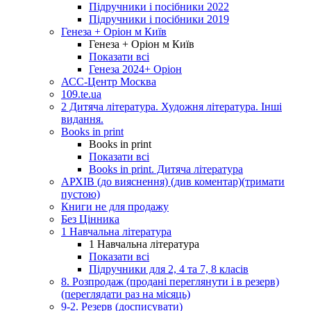
Підручники і посібники 2022
Підручники і посібники 2019
Генеза + Оріон м Київ
Генеза + Оріон м Київ
Показати всі
Генеза 2024+ Оріон
АСС-Центр Москва
109.te.ua
2 Дитяча література. Художня література. Інші
видання.
Books in print
Books in print
Показати всі
Books in print. Дитяча література
АРХІВ (до вияснення) (див коментар)(тримати
пустою)
Книги не для продажу
Без Цінника
1 Навчальна література
1 Навчальна література
Показати всі
Підручники для 2, 4 та 7, 8 класів
8. Розпродаж (продані переглянути і в резерв)
(переглядати раз на місяць)
9-2. Резерв (досписувати)