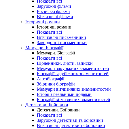
Показати всі
Зарубіжні фільми
Російські фільми
Вітчизняні фільми
Історичні романи
Історичні романи
Показати всі
Вітчизняні письменники
Закордонні письменники
Мемуари. Біографії
Мемуари. Біографії
Показати всі
Щоденники, листи, записки
Мемуари зарубіжних знаменитостей
Біографії зарубіжних знаменитостей
Автобіографії
Збірники біографій
Мемуари вітчизняних знаменитостей
Історії з реальними подіями
Біографії вітчизняних знаменитостей
Детективи. Бойовики
Детективи. Бойовики
Показати всі
Зарубіжні детективи та бойовики
Вітчизняні детективи та бойовики