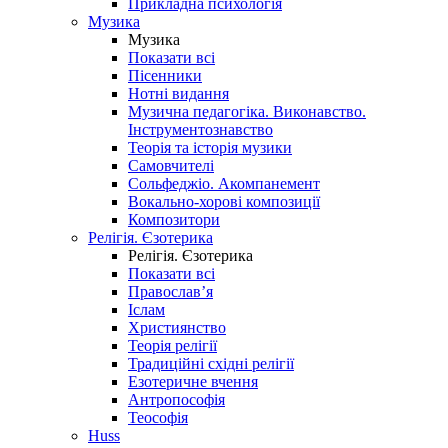
Прикладна психологія
Музика
Музика
Показати всі
Пісенники
Нотні видання
Музична педагогіка. Виконавство.
Інструментознавство
Теорія та історія музики
Самовчителі
Сольфеджіо. Акомпанемент
Вокально-хорові композиції
Композитори
Релігія. Єзотерика
Релігія. Єзотерика
Показати всі
Православ’я
Іслам
Християнство
Теорія релігії
Традиційні східні релігії
Езотеричне вчення
Антропософія
Теософія
Huss