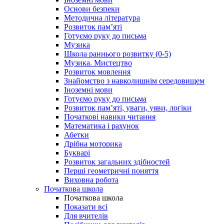
Основи безпеки
Методична література
Розвиток пам’яті
Готуємо руку до письма
Музика
Школа раннього розвитку (0-5)
Музика. Мистецтво
Розвиток мовлення
Знайомство з навколишнім середовищем
Іноземні мови
Готуємо руку до письма
Розвиток пам’яті, уваги, уяви, логіки
Початкові навики читання
Математика і рахунок
Абетки
Дрібна моторика
Букварі
Розвиток загальних здібностей
Перші геометричні поняття
Виховна робота
Початкова школа
Початкова школа
Показати всі
Для вчителів