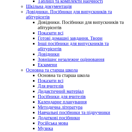
Таблиці та комплекти наочності
Шкільна документація
Довідники. Посібники для випускників та
абітурієнтів
Довідники. Посібники для випускників та
абітурієнтів
Показати всі
Готові домашні завдання. Твори
Інші посібники для випускників та
абітурієнтів
Довідники
Зовнішнє незалежне оцінювання
Екзамени
Основна та старша школа
Основна та старша школа
Показати всі
Для вчителів
Дидактичний матеріал
Посібники для вчителів
Календарне планування
Методична література
Навчальні посібники та підручники
Додаткові посібники
Російська мова
Музика