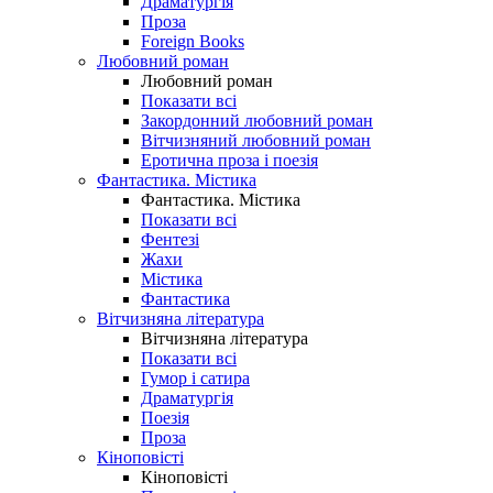
Драматургія
Проза
Foreign Books
Любовний роман
Любовний роман
Показати всі
Закордонний любовний роман
Вітчизняний любовний роман
Еротична проза і поезія
Фантастика. Містика
Фантастика. Містика
Показати всі
Фентезі
Жахи
Містика
Фантастика
Вітчизняна література
Вітчизняна література
Показати всі
Гумор і сатира
Драматургія
Поезія
Проза
Кіноповісті
Кіноповісті