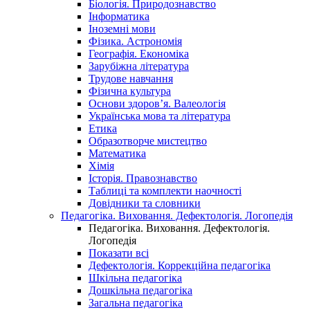
Біологія. Природознавство
Інформатика
Іноземні мови
Фізика. Астрономія
Географія. Економіка
Зарубіжна література
Трудове навчання
Фізична культура
Основи здоров’я. Валеологія
Українська мова та література
Етика
Образотворче мистецтво
Математика
Хімія
Історія. Правознавство
Таблиці та комплекти наочності
Довідники та словники
Педагогіка. Виховання. Дефектологія. Логопедія
Педагогіка. Виховання. Дефектологія.
Логопедія
Показати всі
Дефектологія. Коррекційна педагогіка
Шкільна педагогіка
Дошкільна педагогіка
Загальна педагогіка