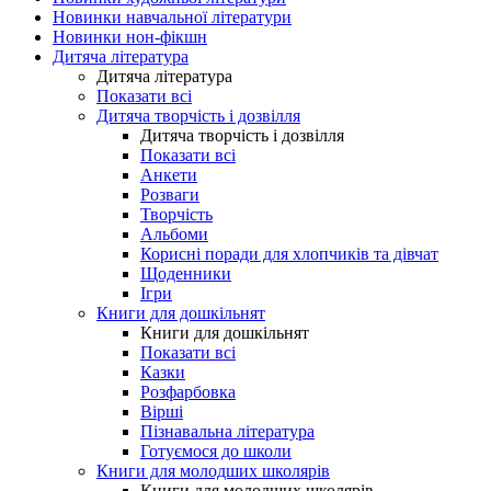
Новинки навчальної літератури
Новинки нон-фікшн
Дитяча література
Дитяча література
Показати всі
Дитяча творчість і дозвілля
Дитяча творчість і дозвілля
Показати всі
Анкети
Розваги
Творчість
Альбоми
Корисні поради для хлопчиків та дівчат
Щоденники
Ігри
Книги для дошкільнят
Книги для дошкільнят
Показати всі
Казки
Розфарбовка
Вірші
Пізнавальна література
Готуємося до школи
Книги для молодших школярів
Книги для молодших школярів