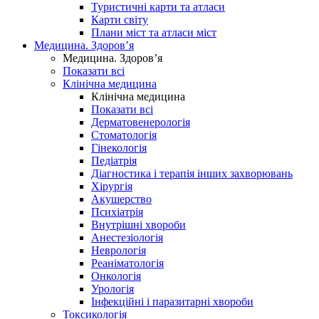
Туристичні карти та атласи
Карти світу
Плани міст та атласи міст
Медицина. Здоров’я
Медицина. Здоров’я
Показати всі
Клінічна медицина
Клінічна медицина
Показати всі
Дерматовенерологія
Стоматологія
Гінекологія
Педіатрія
Діагностика і терапія інших захворювань
Хірургія
Акушерство
Психіатрія
Внутрішні хвороби
Анестезіологія
Неврологія
Реаніматологія
Онкологія
Урологія
Інфекційні і паразитарні хвороби
Токсикологія