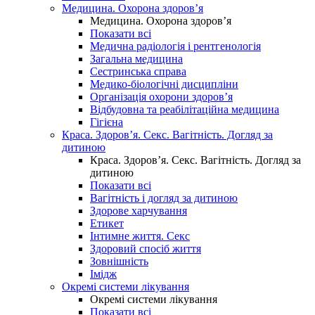
Медицина. Охорона здоров’я
Медицина. Охорона здоров’я
Показати всі
Медична радіологія і рентгенологія
Загальна медицина
Сестринська справа
Медико-біологічні дисципліни
Організація охорони здоров’я
Відбудовна та реабілітаційна медицина
Гігієна
Краса. Здоров’я. Секс. Вагітність. Догляд за
дитиною
Краса. Здоров’я. Секс. Вагітність. Догляд за
дитиною
Показати всі
Вагітність і догляд за дитиною
Здорове харчування
Етикет
Інтимне життя. Секс
Здоровий спосіб життя
Зовнішність
Імідж
Окремі системи лікування
Окремі системи лікування
Показати всі