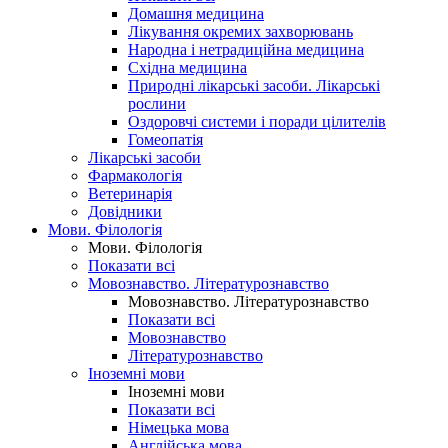
Домашня медицина
Лікування окремих захворювань
Народна і нетрадиційна медицина
Східна медицина
Природні лікарські засоби. Лікарські
рослини
Оздоровчі системи і поради цілителів
Гомеопатія
Лікарські засоби
Фармакологія
Ветеринарія
Довідники
Мови. Філологія
Мови. Філологія
Показати всі
Мовознавство. Літературознавство
Мовознавство. Літературознавство
Показати всі
Мовознавство
Літературознавство
Іноземні мови
Іноземні мови
Показати всі
Німецька мова
Англійська мова