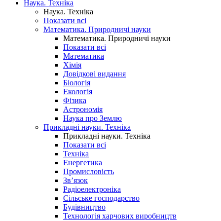
Наука. Техніка
Наука. Техніка
Показати всі
Математика. Природничі науки
Математика. Природничі науки
Показати всі
Математика
Хімія
Довідкові видання
Біологія
Екологія
Фізика
Астрономія
Наука про Землю
Прикладні науки. Техніка
Прикладні науки. Техніка
Показати всі
Техніка
Енергетика
Промисловість
Зв’язок
Радіоелектроніка
Сільське господарство
Будівництво
Технологія харчових виробництв