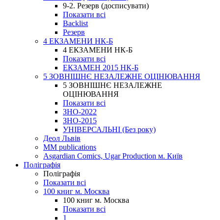
9-2. Резерв (досписувати)
Показати всі
Backlist
Резерв
4 ЕКЗАМЕНИ НК-Б
4 ЕКЗАМЕНИ НК-Б
Показати всі
ЕКЗАМЕН 2015 НК-Б
5 ЗОВНІШНЄ НЕЗАЛЕЖНЕ ОЦІНЮВАННЯ
5 ЗОВНІШНЄ НЕЗАЛЕЖНЕ
ОЦІНЮВАННЯ
Показати всі
ЗНО-2022
ЗНО-2015
УНІВЕРСАЛЬНІ (Без року)
Деол Львів
MM publications
Asgardian Comics, Ugar Production м. Київ
Поліграфія
Поліграфія
Показати всі
100 книг м. Москва
100 книг м. Москва
Показати всі
1