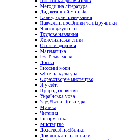
Посібники для вчителів
Методична література
Дидактичний матеріал
Календарне планування
Навчальні посібники та підручники
Я досліджую світ
Трудове навчання
Християнська етика
Основи здоров’я
Математика
Російська мова
Логіка
Іноземні мови
Фізична культура
Образотворче мистецтво
Я у світі
Природознавство
Українська мова
Зарубіжна література
Музика
Читання
Інформатика
Мистецтво
Додаткові посібники
Довідники та словники