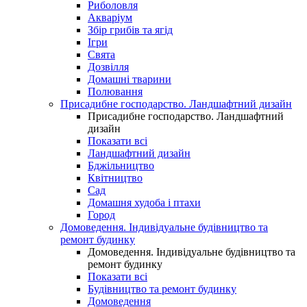
Риболовля
Акваріум
Збір грибів та ягід
Ігри
Свята
Дозвілля
Домашні тварини
Полювання
Присадибне господарство. Ландшафтний дизайн
Присадибне господарство. Ландшафтний
дизайн
Показати всі
Ландшафтний дизайн
Бджільництво
Квітництво
Сад
Домашня худоба і птахи
Город
Домоведення. Індивідуальне будівництво та
ремонт будинку
Домоведення. Індивідуальне будівництво та
ремонт будинку
Показати всі
Будівництво та ремонт будинку
Домоведення