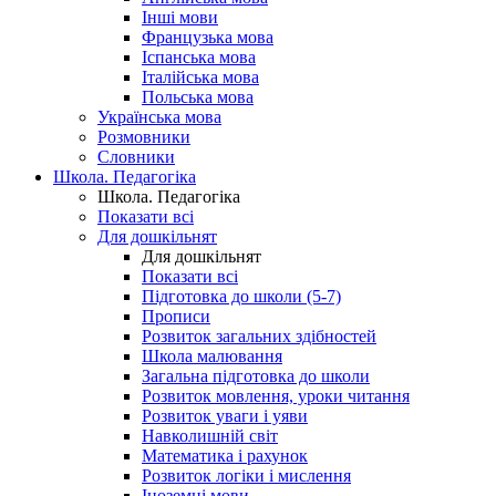
Інші мови
Французька мова
Іспанська мова
Італійська мова
Польська мова
Українська мова
Розмовники
Словники
Школа. Педагогіка
Школа. Педагогіка
Показати всі
Для дошкільнят
Для дошкільнят
Показати всі
Підготовка до школи (5-7)
Прописи
Розвиток загальних здібностей
Школа малювання
Загальна підготовка до школи
Розвиток мовлення, уроки читання
Розвиток уваги і уяви
Навколишній світ
Математика і рахунок
Розвиток логіки і мислення
Іноземні мови