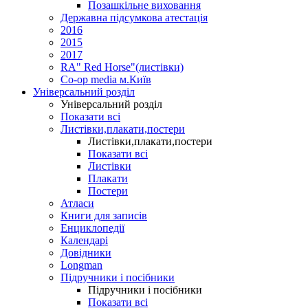
Позашкільне виховання
Державна підсумкова атестація
2016
2015
2017
RA" Red Horse"(листівки)
Co-op media м.Київ
Універсальний розділ
Універсальний розділ
Показати всі
Листівки,плакати,постери
Листівки,плакати,постери
Показати всі
Листівки
Плакати
Постери
Атласи
Книги для записів
Енциклопедії
Календарі
Довідники
Longman
Підручники і посібники
Підручники і посібники
Показати всі