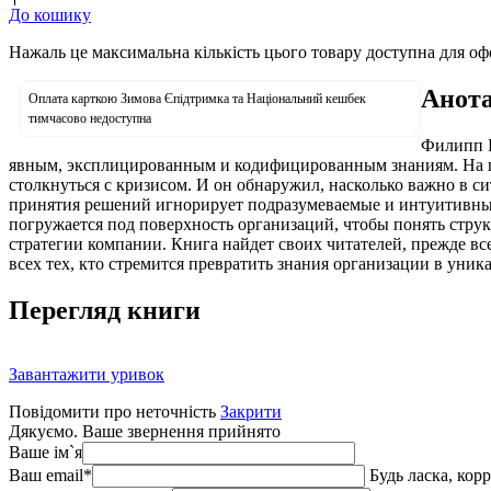
До кошику
Нажаль це максимальна кількість цього товару доступна для о
Анота
Оплата карткою Зимова Єпідтримка та Національний кешбек
тимчасово недоступна
Филипп Б
явным, эксплицированным и кодифицированным знаниям. На пр
столкнуться с кризисом. И он обнаружил, насколько важно в с
принятия решений игнорирует подразумеваемые и интуитивные 
погружается под поверхность организаций, чтобы понять стру
стратегии компании. Книга найдет своих читателей, прежде вс
всех тех, кто стремится превратить знания организации в уни
Перегляд книги
Завантажити уривок
Повідомити про неточність
Закрити
Дякуємо. Ваше звернення прийнято
Ваше ім`я
Ваш email
*
Будь ласка, кор