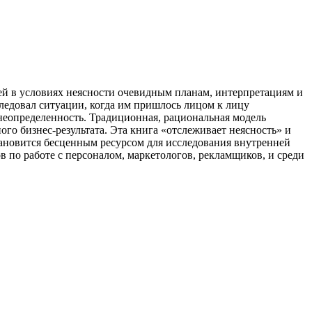
й в условиях неясности очевидным планам, интерпретациям и
едовал ситуации, когда им пришлось лицом к лицу
 неопределенность. Традиционная, рациональная модель
о бизнес-результата. Эта книга «отслеживает неясность» и
тановится бесценным ресурсом для исследования внутренней
в по работе с персоналом, маркетологов, рекламщиков, и среди