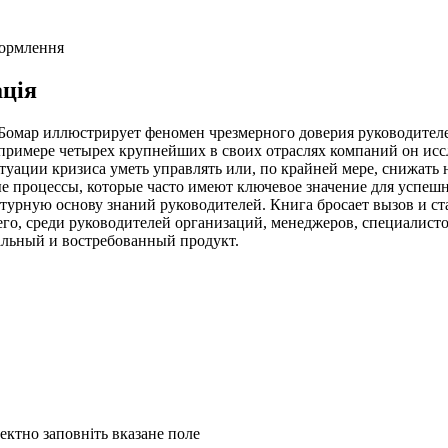
формлення
ція
омар иллюстрирует феномен чрезмерного доверия руководителе
имере четырех крупнейших в своих отраслях компаний он иссл
итуации кризиса уметь управлять или, по крайней мере, снижать
процессы, которые часто имеют ключевое значение для успешног
ктурную основу знаний руководителей. Книга бросает вызов и с
его, среди руководителей организаций, менеджеров, специалисто
кальный и востребованный продукт.
ректно заповніть вказане поле