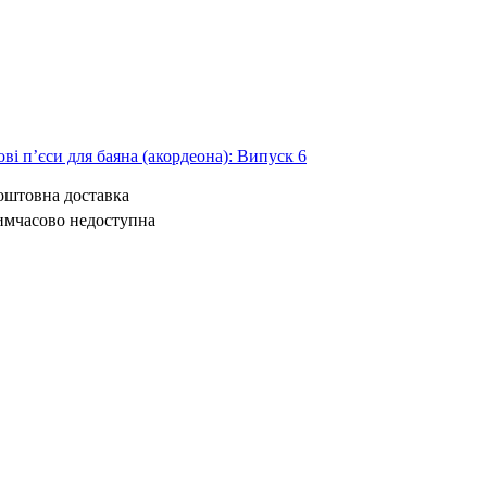
ві п’єси для баяна (акордеона): Випуск 6
коштовна доставка
имчасово недоступна