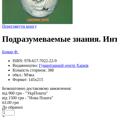
Переглянути книгу
Подразумеваемые знания. Инт
Бомар Ф.
ISBN:
978-617-7022-22-9
Видавництво:
Гуманітарний центр Харків
Кількість сторінок:
388
обкл.:
М'яка
Формат:
145х215
Безкоштовно доставляємо замовлення:
від 900 грн - "УкрПошта"
від 1500 грн - "Нова Пошта"
63.00
грн
До обраних