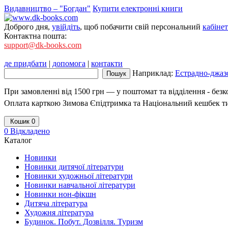
Видавництво – "Богдан"
Купити електронні книги
Доброго дня,
увійдіть
, щоб побачити свій персональний
кабінет
Контактна пошта:
support@dk-books.com
де придбати
|
допомога
|
контакти
Наприклад:
Естрадно-джазо
При замовленні від 1500 грн — у поштомат та відділення - без
Оплата карткою Зимова Єпідтримка та Національний кешбек т
Кошик
0
0
Відкладено
Каталог
Новинки
Новинки дитячої літератури
Новинки художньої літератури
Новинки навчальної літератури
Новинки нон-фікшн
Дитяча література
Художня література
Будинок. Побут. Дозвілля. Туризм