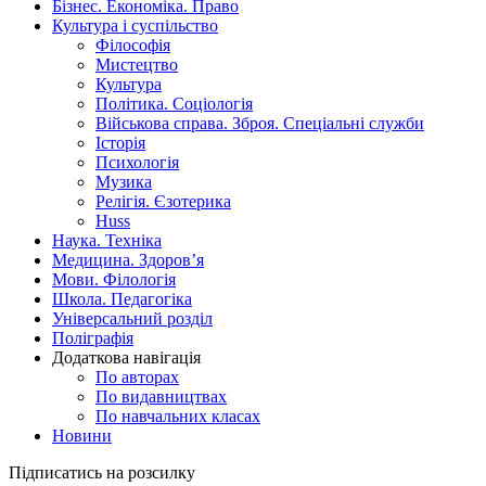
Бізнес. Економіка. Право
Культура і суспільство
Філософія
Мистецтво
Культура
Політика. Соціологія
Військова справа. Зброя. Спеціальні служби
Історія
Психологія
Музика
Релігія. Єзотерика
Huss
Наука. Техніка
Медицина. Здоров’я
Мови. Філологія
Школа. Педагогіка
Універсальний розділ
Поліграфія
Додаткова навігація
По авторах
По видавництвах
По навчальних класах
Новини
Підписатись на розсилку