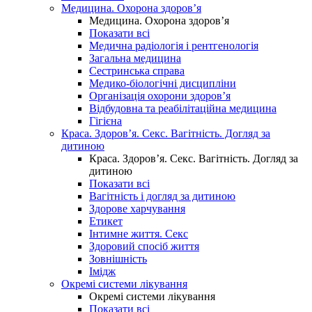
Медицина. Охорона здоров’я
Медицина. Охорона здоров’я
Показати всі
Медична радіологія і рентгенологія
Загальна медицина
Сестринська справа
Медико-біологічні дисципліни
Організація охорони здоров’я
Відбудовна та реабілітаційна медицина
Гігієна
Краса. Здоров’я. Секс. Вагітність. Догляд за
дитиною
Краса. Здоров’я. Секс. Вагітність. Догляд за
дитиною
Показати всі
Вагітність і догляд за дитиною
Здорове харчування
Етикет
Інтимне життя. Секс
Здоровий спосіб життя
Зовнішність
Імідж
Окремі системи лікування
Окремі системи лікування
Показати всі