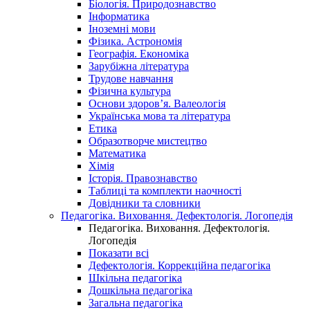
Біологія. Природознавство
Інформатика
Іноземні мови
Фізика. Астрономія
Географія. Економіка
Зарубіжна література
Трудове навчання
Фізична культура
Основи здоров’я. Валеологія
Українська мова та література
Етика
Образотворче мистецтво
Математика
Хімія
Історія. Правознавство
Таблиці та комплекти наочності
Довідники та словники
Педагогіка. Виховання. Дефектологія. Логопедія
Педагогіка. Виховання. Дефектологія.
Логопедія
Показати всі
Дефектологія. Коррекційна педагогіка
Шкільна педагогіка
Дошкільна педагогіка
Загальна педагогіка