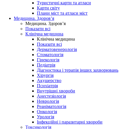
Туристичні карти та атласи
Карти світу
Плани міст та атласи міст
Медицина. Здоров’я
Медицина. Здоров’я
Показати всі
Клінічна медицина
Клінічна медицина
Показати всі
Дерматовенерологія
Стоматологія
Гінекологія
Педіатрія
Діагностика і терапія інших захворювань
Хірургія
Акушерство
Психіатрія
Внутрішні хвороби
Анестезіологія
Неврологія
Реаніматологія
Онкологія
Урологія
Інфекційні і паразитарні хвороби
Токсикологія