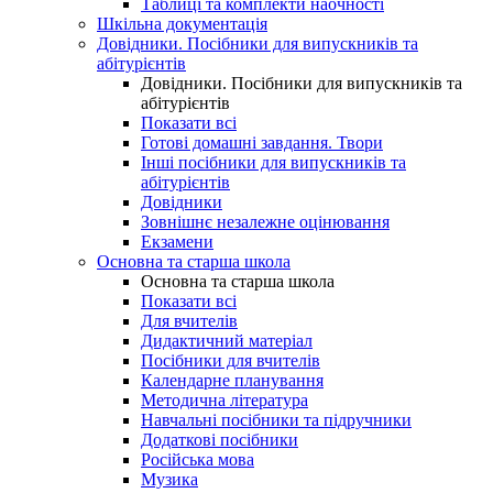
Таблиці та комплекти наочності
Шкільна документація
Довідники. Посібники для випускників та
абітурієнтів
Довідники. Посібники для випускників та
абітурієнтів
Показати всі
Готові домашні завдання. Твори
Інші посібники для випускників та
абітурієнтів
Довідники
Зовнішнє незалежне оцінювання
Екзамени
Основна та старша школа
Основна та старша школа
Показати всі
Для вчителів
Дидактичний матеріал
Посібники для вчителів
Календарне планування
Методична література
Навчальні посібники та підручники
Додаткові посібники
Російська мова
Музика