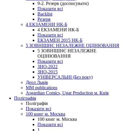
9-2. Резерв (досписувати)
Показати всі
Backlist
Резерв
4 ЕКЗАМЕНИ НК-Б
4 ЕКЗАМЕНИ НК-Б
Показати всі
ЕКЗАМЕН 2015 НК-Б
5 ЗОВНІШНЄ НЕЗАЛЕЖНЕ ОЦІНЮВАННЯ
5 ЗОВНІШНЄ НЕЗАЛЕЖНЕ
ОЦІНЮВАННЯ
Показати всі
ЗНО-2022
ЗНО-2015
УНІВЕРСАЛЬНІ (Без року)
Деол Львів
MM publications
Asgardian Comics, Ugar Production м. Київ
Поліграфія
Поліграфія
Показати всі
100 книг м. Москва
100 книг м. Москва
Показати всі
1