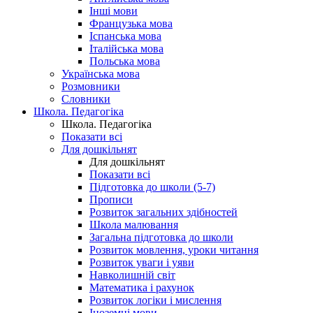
Інші мови
Французька мова
Іспанська мова
Італійська мова
Польська мова
Українська мова
Розмовники
Словники
Школа. Педагогіка
Школа. Педагогіка
Показати всі
Для дошкільнят
Для дошкільнят
Показати всі
Підготовка до школи (5-7)
Прописи
Розвиток загальних здібностей
Школа малювання
Загальна підготовка до школи
Розвиток мовлення, уроки читання
Розвиток уваги і уяви
Навколишній світ
Математика і рахунок
Розвиток логіки і мислення
Іноземні мови