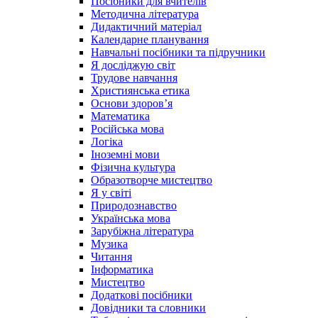
Посібники для вчителів
Методична література
Дидактичний матеріал
Календарне планування
Навчальні посібники та підручники
Я досліджую світ
Трудове навчання
Християнська етика
Основи здоров’я
Математика
Російська мова
Логіка
Іноземні мови
Фізична культура
Образотворче мистецтво
Я у світі
Природознавство
Українська мова
Зарубіжна література
Музика
Читання
Інформатика
Мистецтво
Додаткові посібники
Довідники та словники