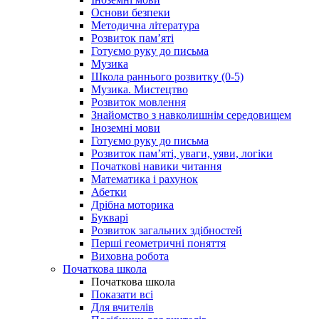
Основи безпеки
Методична література
Розвиток пам’яті
Готуємо руку до письма
Музика
Школа раннього розвитку (0-5)
Музика. Мистецтво
Розвиток мовлення
Знайомство з навколишнім середовищем
Іноземні мови
Готуємо руку до письма
Розвиток пам’яті, уваги, уяви, логіки
Початкові навики читання
Математика і рахунок
Абетки
Дрібна моторика
Букварі
Розвиток загальних здібностей
Перші геометричні поняття
Виховна робота
Початкова школа
Початкова школа
Показати всі
Для вчителів