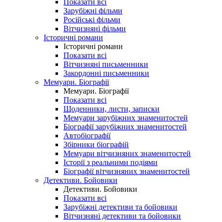
Показати всі
Зарубіжні фільми
Російські фільми
Вітчизняні фільми
Історичні романи
Історичні романи
Показати всі
Вітчизняні письменники
Закордонні письменники
Мемуари. Біографії
Мемуари. Біографії
Показати всі
Щоденники, листи, записки
Мемуари зарубіжних знаменитостей
Біографії зарубіжних знаменитостей
Автобіографії
Збірники біографій
Мемуари вітчизняних знаменитостей
Історії з реальними подіями
Біографії вітчизняних знаменитостей
Детективи. Бойовики
Детективи. Бойовики
Показати всі
Зарубіжні детективи та бойовики
Вітчизняні детективи та бойовики