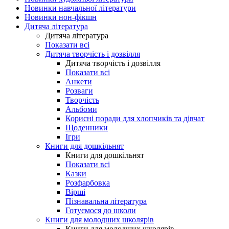
Новинки навчальної літератури
Новинки нон-фікшн
Дитяча література
Дитяча література
Показати всі
Дитяча творчість і дозвілля
Дитяча творчість і дозвілля
Показати всі
Анкети
Розваги
Творчість
Альбоми
Корисні поради для хлопчиків та дівчат
Щоденники
Ігри
Книги для дошкільнят
Книги для дошкільнят
Показати всі
Казки
Розфарбовка
Вірші
Пізнавальна література
Готуємося до школи
Книги для молодших школярів
Книги для молодших школярів