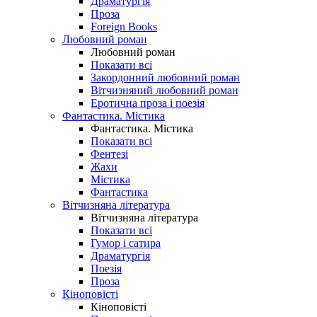
Драматургія
Проза
Foreign Books
Любовний роман
Любовний роман
Показати всі
Закордонний любовний роман
Вітчизняний любовний роман
Еротична проза і поезія
Фантастика. Містика
Фантастика. Містика
Показати всі
Фентезі
Жахи
Містика
Фантастика
Вітчизняна література
Вітчизняна література
Показати всі
Гумор і сатира
Драматургія
Поезія
Проза
Кіноповісті
Кіноповісті