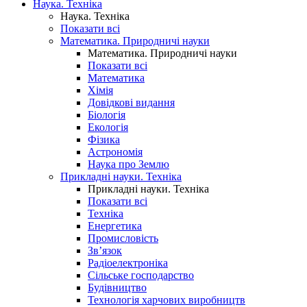
Наука. Техніка
Наука. Техніка
Показати всі
Математика. Природничі науки
Математика. Природничі науки
Показати всі
Математика
Хімія
Довідкові видання
Біологія
Екологія
Фізика
Астрономія
Наука про Землю
Прикладні науки. Техніка
Прикладні науки. Техніка
Показати всі
Техніка
Енергетика
Промисловість
Зв’язок
Радіоелектроніка
Сільське господарство
Будівництво
Технологія харчових виробництв