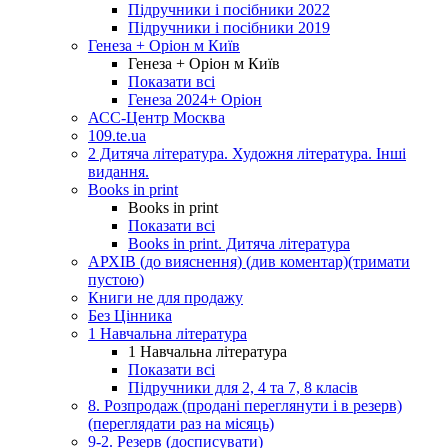
Підручники і посібники 2022
Підручники і посібники 2019
Генеза + Оріон м Київ
Генеза + Оріон м Київ
Показати всі
Генеза 2024+ Оріон
АСС-Центр Москва
109.te.ua
2 Дитяча література. Художня література. Інші
видання.
Books in print
Books in print
Показати всі
Books in print. Дитяча література
АРХІВ (до вияснення) (див коментар)(тримати
пустою)
Книги не для продажу
Без Цінника
1 Навчальна література
1 Навчальна література
Показати всі
Підручники для 2, 4 та 7, 8 класів
8. Розпродаж (продані переглянути і в резерв)
(переглядати раз на місяць)
9-2. Резерв (досписувати)