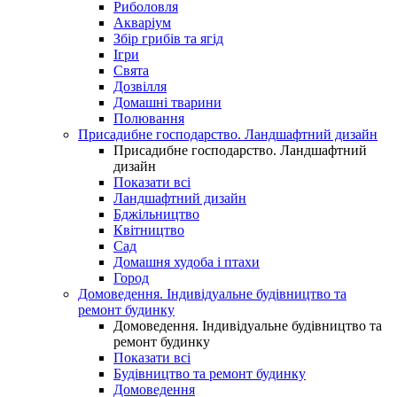
Риболовля
Акваріум
Збір грибів та ягід
Ігри
Свята
Дозвілля
Домашні тварини
Полювання
Присадибне господарство. Ландшафтний дизайн
Присадибне господарство. Ландшафтний
дизайн
Показати всі
Ландшафтний дизайн
Бджільництво
Квітництво
Сад
Домашня худоба і птахи
Город
Домоведення. Індивідуальне будівництво та
ремонт будинку
Домоведення. Індивідуальне будівництво та
ремонт будинку
Показати всі
Будівництво та ремонт будинку
Домоведення