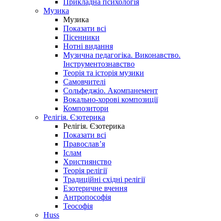
Прикладна психологія
Музика
Музика
Показати всі
Пісенники
Нотні видання
Музична педагогіка. Виконавство.
Інструментознавство
Теорія та історія музики
Самовчителі
Сольфеджіо. Акомпанемент
Вокально-хорові композиції
Композитори
Релігія. Єзотерика
Релігія. Єзотерика
Показати всі
Православ’я
Іслам
Християнство
Теорія релігії
Традиційні східні релігії
Езотеричне вчення
Антропософія
Теософія
Huss