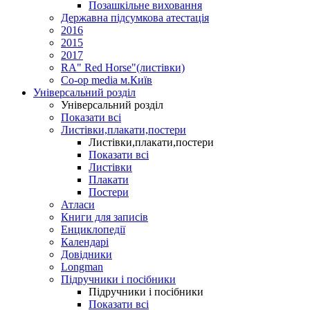
Позашкільне виховання
Державна підсумкова атестація
2016
2015
2017
RA" Red Horse"(листівки)
Co-op media м.Київ
Універсальний розділ
Універсальний розділ
Показати всі
Листівки,плакати,постери
Листівки,плакати,постери
Показати всі
Листівки
Плакати
Постери
Атласи
Книги для записів
Енциклопедії
Календарі
Довідники
Longman
Підручники і посібники
Підручники і посібники
Показати всі