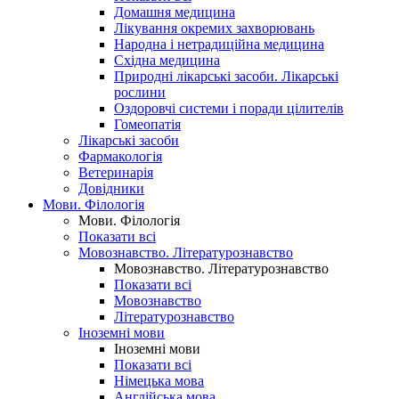
Домашня медицина
Лікування окремих захворювань
Народна і нетрадиційна медицина
Східна медицина
Природні лікарські засоби. Лікарські
рослини
Оздоровчі системи і поради цілителів
Гомеопатія
Лікарські засоби
Фармакологія
Ветеринарія
Довідники
Мови. Філологія
Мови. Філологія
Показати всі
Мовознавство. Літературознавство
Мовознавство. Літературознавство
Показати всі
Мовознавство
Літературознавство
Іноземні мови
Іноземні мови
Показати всі
Німецька мова
Англійська мова