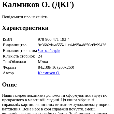
Калмиков О. (ДКГ)
Повідомити про наявність
Характеристики
ISBN
978-966-471-193-4
Видавництво
9c36b2da-a555-11e4-b95a-d850e6b99436
Видавництво назва
Час майстрів
Кількість сторінок
24
ТипОбложки
М'яка
Формат
84х108/ 16 (200х260)
Автор
Калмиков О.
Опис
Наша галерея покликана допомогти сформуватися відчуттю
прекрасного в маленькій людині. Ця книга зібрана зі
справжніх картин, написаних визнаним художником у пориві
натхнення. Вона несе в собі справжні почуття, емоції,
випромінює «живу» енергію майстра. Знайомство з книгою