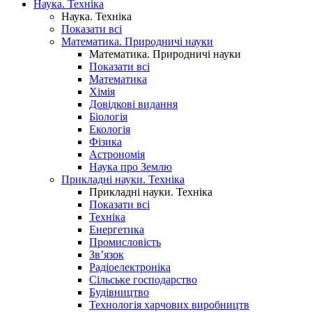
Наука. Техніка
Наука. Техніка
Показати всі
Математика. Природничі науки
Математика. Природничі науки
Показати всі
Математика
Хімія
Довідкові видання
Біологія
Екологія
Фізика
Астрономія
Наука про Землю
Прикладні науки. Техніка
Прикладні науки. Техніка
Показати всі
Техніка
Енергетика
Промисловість
Зв’язок
Радіоелектроніка
Сільське господарство
Будівництво
Технологія харчових виробництв