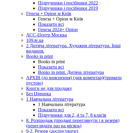
Підручники і посібники 2022
Підручники і посібники 2019
Генеза + Оріон м Київ
Генеза + Оріон м Київ
Показати всі
Генеза 2024+ Оріон
АСС-Центр Москва
109.te.ua
2 Дитяча література. Художня література. Інші
видання.
Books in print
Books in print
Показати всі
Books in print. Дитяча література
АРХІВ (до вияснення) (див коментар)(тримати
пустою)
Книги не для продажу
Без Цінника
1 Навчальна література
1 Навчальна література
Показати всі
Підручники для 2, 4 та 7, 8 класів
8. Розпродаж (продані переглянути і в резерв)
(переглядати раз на місяць)
9-2. Резерв (досписувати)