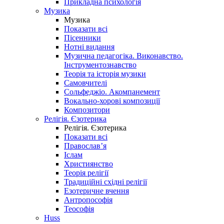
Прикладна психологія
Музика
Музика
Показати всі
Пісенники
Нотні видання
Музична педагогіка. Виконавство.
Інструментознавство
Теорія та історія музики
Самовчителі
Сольфеджіо. Акомпанемент
Вокально-хорові композиції
Композитори
Релігія. Єзотерика
Релігія. Єзотерика
Показати всі
Православ’я
Іслам
Християнство
Теорія релігії
Традиційні східні релігії
Езотеричне вчення
Антропософія
Теософія
Huss