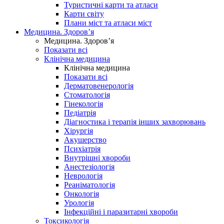
Туристичні карти та атласи
Карти світу
Плани міст та атласи міст
Медицина. Здоров’я
Медицина. Здоров’я
Показати всі
Клінічна медицина
Клінічна медицина
Показати всі
Дерматовенерологія
Стоматологія
Гінекологія
Педіатрія
Діагностика і терапія інших захворювань
Хірургія
Акушерство
Психіатрія
Внутрішні хвороби
Анестезіологія
Неврологія
Реаніматологія
Онкологія
Урологія
Інфекційні і паразитарні хвороби
Токсикологія