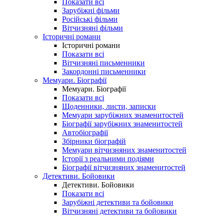
Показати всі
Зарубіжні фільми
Російські фільми
Вітчизняні фільми
Історичні романи
Історичні романи
Показати всі
Вітчизняні письменники
Закордонні письменники
Мемуари. Біографії
Мемуари. Біографії
Показати всі
Щоденники, листи, записки
Мемуари зарубіжних знаменитостей
Біографії зарубіжних знаменитостей
Автобіографії
Збірники біографій
Мемуари вітчизняних знаменитостей
Історії з реальними подіями
Біографії вітчизняних знаменитостей
Детективи. Бойовики
Детективи. Бойовики
Показати всі
Зарубіжні детективи та бойовики
Вітчизняні детективи та бойовики