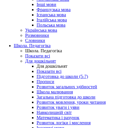
Інші мови
Французька мова
Іспанська мова
Італійська мова
Польська мова
Українська мова
Розмовники
Словники
Школа. Педагогіка
Школа. Педагогіка
Показати всі
Для дошкільнят
Для дошкільнят
Показати всі
Підготовка до школи (5-7)
Прописи
Розвиток загальних здібностей
Школа малювання
Загальна підготовка до школи
Розвиток мовлення, уроки читання
Розвиток уваги і уяви
Навколишній світ
Математика і рахунок
Розвиток логіки і мислення
Іноземні мови