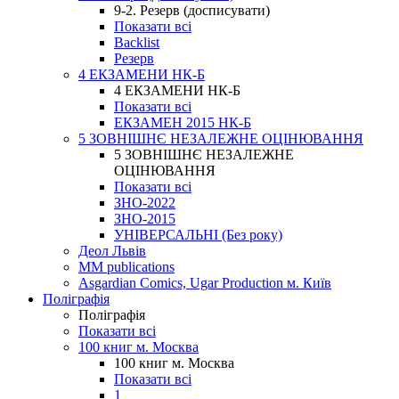
9-2. Резерв (досписувати)
Показати всі
Backlist
Резерв
4 ЕКЗАМЕНИ НК-Б
4 ЕКЗАМЕНИ НК-Б
Показати всі
ЕКЗАМЕН 2015 НК-Б
5 ЗОВНІШНЄ НЕЗАЛЕЖНЕ ОЦІНЮВАННЯ
5 ЗОВНІШНЄ НЕЗАЛЕЖНЕ
ОЦІНЮВАННЯ
Показати всі
ЗНО-2022
ЗНО-2015
УНІВЕРСАЛЬНІ (Без року)
Деол Львів
MM publications
Asgardian Comics, Ugar Production м. Київ
Поліграфія
Поліграфія
Показати всі
100 книг м. Москва
100 книг м. Москва
Показати всі
1