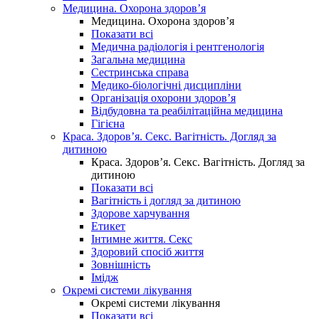
Медицина. Охорона здоров’я
Медицина. Охорона здоров’я
Показати всі
Медична радіологія і рентгенологія
Загальна медицина
Сестринська справа
Медико-біологічні дисципліни
Організація охорони здоров’я
Відбудовна та реабілітаційна медицина
Гігієна
Краса. Здоров’я. Секс. Вагітність. Догляд за
дитиною
Краса. Здоров’я. Секс. Вагітність. Догляд за
дитиною
Показати всі
Вагітність і догляд за дитиною
Здорове харчування
Етикет
Інтимне життя. Секс
Здоровий спосіб життя
Зовнішність
Імідж
Окремі системи лікування
Окремі системи лікування
Показати всі