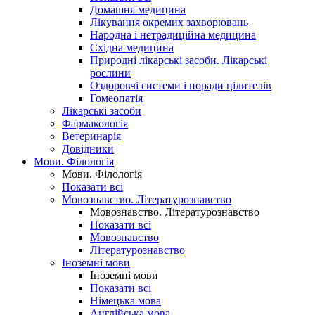
Домашня медицина
Лікування окремих захворювань
Народна і нетрадиційна медицина
Східна медицина
Природні лікарські засоби. Лікарські
рослини
Оздоровчі системи і поради цілителів
Гомеопатія
Лікарські засоби
Фармакологія
Ветеринарія
Довідники
Мови. Філологія
Мови. Філологія
Показати всі
Мовознавство. Літературознавство
Мовознавство. Літературознавство
Показати всі
Мовознавство
Літературознавство
Іноземні мови
Іноземні мови
Показати всі
Німецька мова
Англійська мова