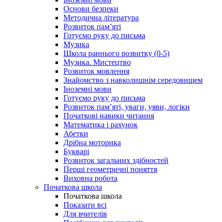
Основи безпеки
Методична література
Розвиток пам’яті
Готуємо руку до письма
Музика
Школа раннього розвитку (0-5)
Музика. Мистецтво
Розвиток мовлення
Знайомство з навколишнім середовищем
Іноземні мови
Готуємо руку до письма
Розвиток пам’яті, уваги, уяви, логіки
Початкові навики читання
Математика і рахунок
Абетки
Дрібна моторика
Букварі
Розвиток загальних здібностей
Перші геометричні поняття
Виховна робота
Початкова школа
Початкова школа
Показати всі
Для вчителів