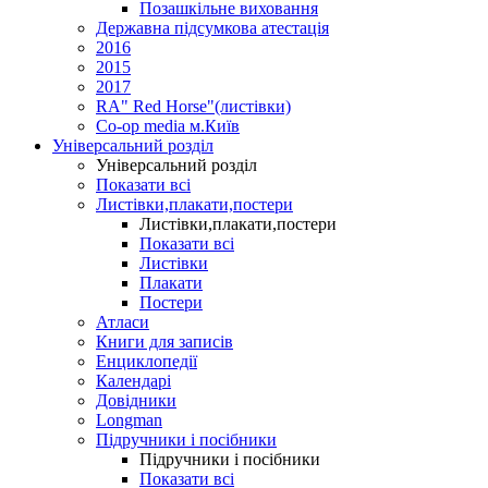
Позашкільне виховання
Державна підсумкова атестація
2016
2015
2017
RA" Red Horse"(листівки)
Co-op media м.Київ
Універсальний розділ
Універсальний розділ
Показати всі
Листівки,плакати,постери
Листівки,плакати,постери
Показати всі
Листівки
Плакати
Постери
Атласи
Книги для записів
Енциклопедії
Календарі
Довідники
Longman
Підручники і посібники
Підручники і посібники
Показати всі