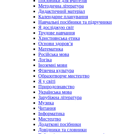
Посібники для вчителів
Методична література
Дидактичний матеріал
Календарне планування
Навчальні посібники та підручники
Я досліджую світ
Трудове навчання
Християнська етика
Основи здоров’я
Математика
Російська мова
Логіка
Іноземні мови
Фізична культура
Образотворче мистецтво
Я у світі
Природознавство
Українська мова
Зарубіжна література
Музика
Читання
Інформатика
Мистецтво
Додаткові посібники
Довідники та словники