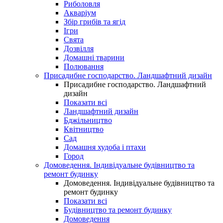
Риболовля
Акваріум
Збір грибів та ягід
Ігри
Свята
Дозвілля
Домашні тварини
Полювання
Присадибне господарство. Ландшафтний дизайн
Присадибне господарство. Ландшафтний
дизайн
Показати всі
Ландшафтний дизайн
Бджільництво
Квітництво
Сад
Домашня худоба і птахи
Город
Домоведення. Індивідуальне будівництво та
ремонт будинку
Домоведення. Індивідуальне будівництво та
ремонт будинку
Показати всі
Будівництво та ремонт будинку
Домоведення