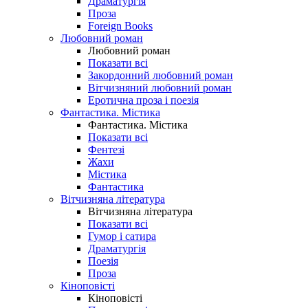
Драматургія
Проза
Foreign Books
Любовний роман
Любовний роман
Показати всі
Закордонний любовний роман
Вітчизняний любовний роман
Еротична проза і поезія
Фантастика. Містика
Фантастика. Містика
Показати всі
Фентезі
Жахи
Містика
Фантастика
Вітчизняна література
Вітчизняна література
Показати всі
Гумор і сатира
Драматургія
Поезія
Проза
Кіноповісті
Кіноповісті