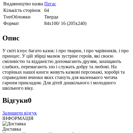
Видавництво назва
Пегас
Кількість сторінок
64
ТипОбложки
Тверда
Формат
84х100/ 16 (205х240)
Опис
У світі існує багато казок: і про тварин, і про чарівників, і про
принцес. У цій збірці малюк зустріне героїв, які своєю
сміливістю та відданістю допомагають друзям, захищають
слабких, перемагають зло і служать добру та любові. На
сторінках нашої книги живуть казкові персонажі, хоробрі та
справедливі вчинки яких стануть для маленького читача
гарним прикладом. Для дітей дошкільного і молодшого
шкільного віку.
Відгуки
0
Залишити відгук
ІНФОРМАЦІЯ
Доставка