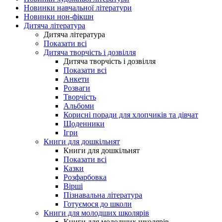
Новинки навчальної літератури
Новинки нон-фікшн
Дитяча література
Дитяча література
Показати всі
Дитяча творчість і дозвілля
Дитяча творчість і дозвілля
Показати всі
Анкети
Розваги
Творчість
Альбоми
Корисні поради для хлопчиків та дівчат
Щоденники
Ігри
Книги для дошкільнят
Книги для дошкільнят
Показати всі
Казки
Розфарбовка
Вірші
Пізнавальна література
Готуємося до школи
Книги для молодших школярів
Книги для молодших школярів