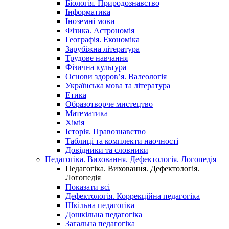
Біологія. Природознавство
Інформатика
Іноземні мови
Фізика. Астрономія
Географія. Економіка
Зарубіжна література
Трудове навчання
Фізична культура
Основи здоров’я. Валеологія
Українська мова та література
Етика
Образотворче мистецтво
Математика
Хімія
Історія. Правознавство
Таблиці та комплекти наочності
Довідники та словники
Педагогіка. Виховання. Дефектологія. Логопедія
Педагогіка. Виховання. Дефектологія.
Логопедія
Показати всі
Дефектологія. Коррекційна педагогіка
Шкільна педагогіка
Дошкільна педагогіка
Загальна педагогіка