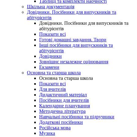
Таблиці та комплекти наочності
Шкільна документація
Довідники. Посібники для випускників та
абітурієнтів
Довідники. Посібники для випускників та
абітурієнтів
Показати всі
Готові домашні завдання. Твори
Інші посібники для випускників та
абітурієнтів
Довідники
Зовнішнє незалежне оцінювання
Екзамени
Основна та старша школа
Основна та старша школа
Показати всі
Для вчителів
Дидактичний матеріал
Посібники для вчителів
Календарне планування
Методична література
Навчальні посібники та підручники
Додаткові посібники
Російська мова
Музика