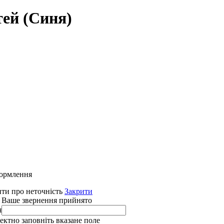
тей (Синя)
формлення
ти про неточність
Закрити
 Ваше звернення прийнято
я
ректно заповніть вказане поле