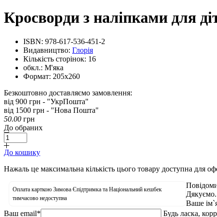
Кросворди з наліпками для ді
ISBN:
978-617-536-451-2
Видавництво:
Глорія
Кількість сторінок:
16
обкл.:
М'яка
Формат:
205х260
Безкоштовно доставляємо замовлення:
від 900 грн - "УкрПошта"
від 1500 грн - "Нова Пошта"
50.00
грн
До обраних
До кошику
Нажаль це максимальна кількість цього товару доступна для о
Повідоми
Оплата карткою Зимова Єпідтримка та Національний кешбек
Дякуємо.
тимчасово недоступна
Ваше ім`
Ваш email
*
Будь ласка, кор