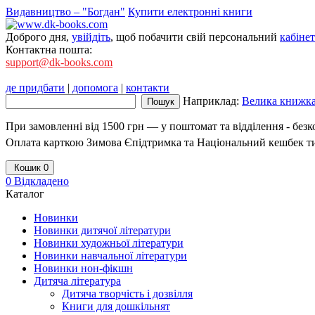
Видавництво – "Богдан"
Купити електронні книги
Доброго дня,
увійдіть
, щоб побачити свій персональний
кабінет
Контактна пошта:
support@dk-books.com
де придбати
|
допомога
|
контакти
Наприклад:
Велика книжка.
При замовленні від 1500 грн — у поштомат та відділення - без
Оплата карткою Зимова Єпідтримка та Національний кешбек т
Кошик
0
0
Відкладено
Каталог
Новинки
Новинки дитячої літератури
Новинки художньої літератури
Новинки навчальної літератури
Новинки нон-фікшн
Дитяча література
Дитяча творчість і дозвілля
Книги для дошкільнят