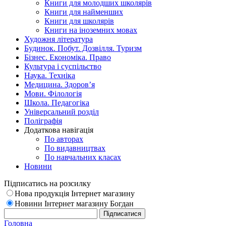
Книги для молодших школярів
Книги для найменших
Книги для школярів
Книги на іноземних мовах
Художня література
Будинок. Побут. Дозвілля. Туризм
Бізнес. Економіка. Право
Культура і суспільство
Наука. Техніка
Медицина. Здоров’я
Мови. Філологія
Школа. Педагогіка
Універсальний розділ
Поліграфія
Додаткова навігація
По авторах
По видавництвах
По навчальних класах
Новини
Підписатись на розсилку
Нова продукція Інтернет магазину
Новини Інтернет магазину Богдан
Головна