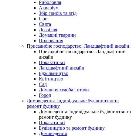
Риболовля
Акваріум
Збір грибів та ягід
Ігри
Свята
Дозвілля
Домашні тварини
Полювання
Присадибне господарство. Ландшафтний дизайн
Присадибне господарство. Ландшафтний
дизайн
Показати всі
Ландшафтний дизайн
Бджільництво
Квітництво
Сад
Домашня худоба і птахи
Город
Домоведення. Індивідуальне будівництво та
ремонт будинку
Домоведення. Індивідуальне будівництво та
ремонт будинку
Показати всі
Будівництво та ремонт будинку
Домоведення