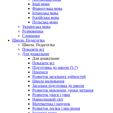
Інші мови
Французька мова
Іспанська мова
Італійська мова
Польська мова
Українська мова
Розмовники
Словники
Школа. Педагогіка
Школа. Педагогіка
Показати всі
Для дошкільнят
Для дошкільнят
Показати всі
Підготовка до школи (5-7)
Прописи
Розвиток загальних здібностей
Школа малювання
Загальна підготовка до школи
Розвиток мовлення, уроки читання
Розвиток уваги і уяви
Навколишній світ
Математика і рахунок
Розвиток логіки і мислення
Іноземні мови