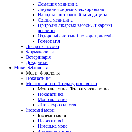
Домашня медицина
Лікування окремих захворювань
Народна і нетрадиційна медицина
Східна медицина
Природні лікарські засоби. Лікарські
рослини
Оздоровчі системи і поради цілителів
Гомеопатія
Лікарські засоби
Фармакологія
Ветеринарія
Довідники
Мови. Філологія
Мови. Філологія
Показати всі
Мовознавство. Літературознавство
Мовознавство. Літературознавство
Показати всі
Мовознавство
Літературознавство
Іноземні мови
Іноземні мови
Показати всі
Німецька мова
Англійська мова