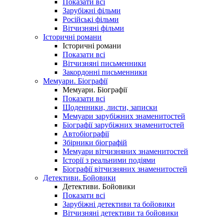
Показати всі
Зарубіжні фільми
Російські фільми
Вітчизняні фільми
Історичні романи
Історичні романи
Показати всі
Вітчизняні письменники
Закордонні письменники
Мемуари. Біографії
Мемуари. Біографії
Показати всі
Щоденники, листи, записки
Мемуари зарубіжних знаменитостей
Біографії зарубіжних знаменитостей
Автобіографії
Збірники біографій
Мемуари вітчизняних знаменитостей
Історії з реальними подіями
Біографії вітчизняних знаменитостей
Детективи. Бойовики
Детективи. Бойовики
Показати всі
Зарубіжні детективи та бойовики
Вітчизняні детективи та бойовики