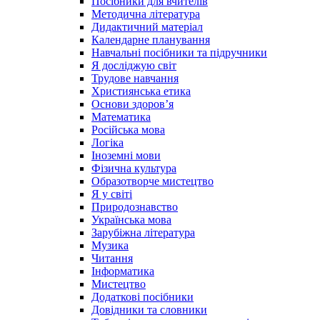
Посібники для вчителів
Методична література
Дидактичний матеріал
Календарне планування
Навчальні посібники та підручники
Я досліджую світ
Трудове навчання
Християнська етика
Основи здоров’я
Математика
Російська мова
Логіка
Іноземні мови
Фізична культура
Образотворче мистецтво
Я у світі
Природознавство
Українська мова
Зарубіжна література
Музика
Читання
Інформатика
Мистецтво
Додаткові посібники
Довідники та словники