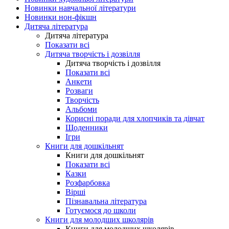
Новинки навчальної літератури
Новинки нон-фікшн
Дитяча література
Дитяча література
Показати всі
Дитяча творчість і дозвілля
Дитяча творчість і дозвілля
Показати всі
Анкети
Розваги
Творчість
Альбоми
Корисні поради для хлопчиків та дівчат
Щоденники
Ігри
Книги для дошкільнят
Книги для дошкільнят
Показати всі
Казки
Розфарбовка
Вірші
Пізнавальна література
Готуємося до школи
Книги для молодших школярів
Книги для молодших школярів