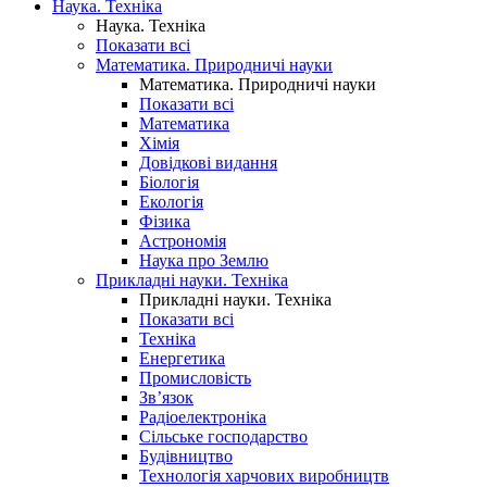
Наука. Техніка
Наука. Техніка
Показати всі
Математика. Природничі науки
Математика. Природничі науки
Показати всі
Математика
Хімія
Довідкові видання
Біологія
Екологія
Фізика
Астрономія
Наука про Землю
Прикладні науки. Техніка
Прикладні науки. Техніка
Показати всі
Техніка
Енергетика
Промисловість
Зв’язок
Радіоелектроніка
Сільське господарство
Будівництво
Технологія харчових виробництв