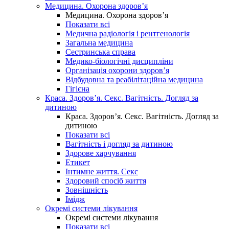
Медицина. Охорона здоров’я
Медицина. Охорона здоров’я
Показати всі
Медична радіологія і рентгенологія
Загальна медицина
Сестринська справа
Медико-біологічні дисципліни
Організація охорони здоров’я
Відбудовна та реабілітаційна медицина
Гігієна
Краса. Здоров’я. Секс. Вагітність. Догляд за
дитиною
Краса. Здоров’я. Секс. Вагітність. Догляд за
дитиною
Показати всі
Вагітність і догляд за дитиною
Здорове харчування
Етикет
Інтимне життя. Секс
Здоровий спосіб життя
Зовнішність
Імідж
Окремі системи лікування
Окремі системи лікування
Показати всі