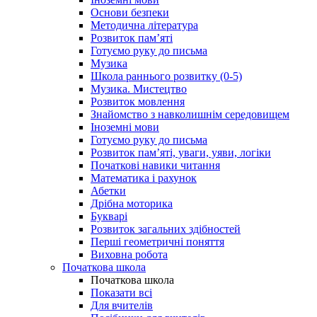
Основи безпеки
Методична література
Розвиток пам’яті
Готуємо руку до письма
Музика
Школа раннього розвитку (0-5)
Музика. Мистецтво
Розвиток мовлення
Знайомство з навколишнім середовищем
Іноземні мови
Готуємо руку до письма
Розвиток пам’яті, уваги, уяви, логіки
Початкові навики читання
Математика і рахунок
Абетки
Дрібна моторика
Букварі
Розвиток загальних здібностей
Перші геометричні поняття
Виховна робота
Початкова школа
Початкова школа
Показати всі
Для вчителів