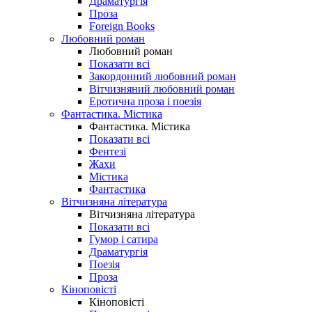
Драматургія
Проза
Foreign Books
Любовний роман
Любовний роман
Показати всі
Закордонний любовний роман
Вітчизняний любовний роман
Еротична проза і поезія
Фантастика. Містика
Фантастика. Містика
Показати всі
Фентезі
Жахи
Містика
Фантастика
Вітчизняна література
Вітчизняна література
Показати всі
Гумор і сатира
Драматургія
Поезія
Проза
Кіноповісті
Кіноповісті