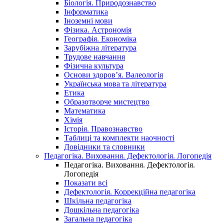
Біологія. Природознавство
Інформатика
Іноземні мови
Фізика. Астрономія
Географія. Економіка
Зарубіжна література
Трудове навчання
Фізична культура
Основи здоров’я. Валеологія
Українська мова та література
Етика
Образотворче мистецтво
Математика
Хімія
Історія. Правознавство
Таблиці та комплекти наочності
Довідники та словники
Педагогіка. Виховання. Дефектологія. Логопедія
Педагогіка. Виховання. Дефектологія.
Логопедія
Показати всі
Дефектологія. Коррекційна педагогіка
Шкільна педагогіка
Дошкільна педагогіка
Загальна педагогіка