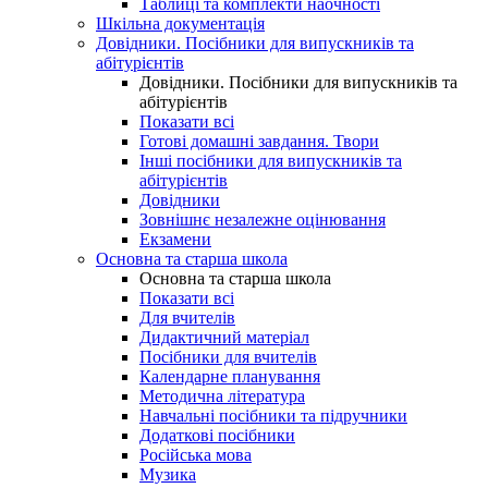
Таблиці та комплекти наочності
Шкільна документація
Довідники. Посібники для випускників та
абітурієнтів
Довідники. Посібники для випускників та
абітурієнтів
Показати всі
Готові домашні завдання. Твори
Інші посібники для випускників та
абітурієнтів
Довідники
Зовнішнє незалежне оцінювання
Екзамени
Основна та старша школа
Основна та старша школа
Показати всі
Для вчителів
Дидактичний матеріал
Посібники для вчителів
Календарне планування
Методична література
Навчальні посібники та підручники
Додаткові посібники
Російська мова
Музика