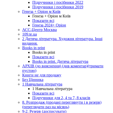
Підручники і посібники 2022
Підручники і посібники 2019
Генеза + Оріон м Київ
Генеза + Оріон м Київ
Показати всі
Генеза 2024+ Оріон
АСС-Центр Москва
109.te.ua
2 Дитяча література. Художня література. Інші
видання.
Books in print
Books in print
Показати всі
Books in print. Дитяча література
АРХІВ (до вияснення) (див коментар)(тримати
пустою)
Книги не для продажу
Без Цінника
1 Навчальна література
1 Навчальна література
Показати всі
Підручники для 2, 4 та 7, 8 класів
8. Розпродаж (продані переглянути і в резерв)
(переглядати раз на місяць)
9-2. Резерв (досписувати)