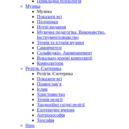
Прикладна психологія
Музика
Музика
Показати всі
Пісенники
Нотні видання
Музична педагогіка. Виконавство.
Інструментознавство
Теорія та історія музики
Самовчителі
Сольфеджіо. Акомпанемент
Вокально-хорові композиції
Композитори
Релігія. Єзотерика
Релігія. Єзотерика
Показати всі
Православ’я
Іслам
Християнство
Теорія релігії
Традиційні східні релігії
Езотеричне вчення
Антропософія
Теософія
Huss