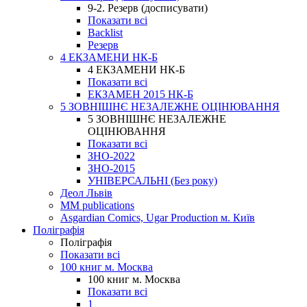
9-2. Резерв (досписувати)
Показати всі
Backlist
Резерв
4 ЕКЗАМЕНИ НК-Б
4 ЕКЗАМЕНИ НК-Б
Показати всі
ЕКЗАМЕН 2015 НК-Б
5 ЗОВНІШНЄ НЕЗАЛЕЖНЕ ОЦІНЮВАННЯ
5 ЗОВНІШНЄ НЕЗАЛЕЖНЕ
ОЦІНЮВАННЯ
Показати всі
ЗНО-2022
ЗНО-2015
УНІВЕРСАЛЬНІ (Без року)
Деол Львів
MM publications
Asgardian Comics, Ugar Production м. Київ
Поліграфія
Поліграфія
Показати всі
100 книг м. Москва
100 книг м. Москва
Показати всі
1