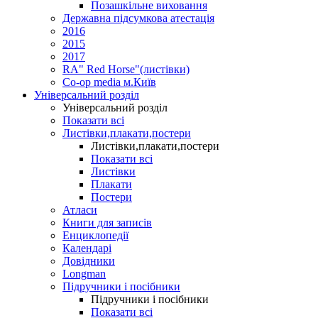
Позашкільне виховання
Державна підсумкова атестація
2016
2015
2017
RA" Red Horse"(листівки)
Co-op media м.Київ
Універсальний розділ
Універсальний розділ
Показати всі
Листівки,плакати,постери
Листівки,плакати,постери
Показати всі
Листівки
Плакати
Постери
Атласи
Книги для записів
Енциклопедії
Календарі
Довідники
Longman
Підручники і посібники
Підручники і посібники
Показати всі