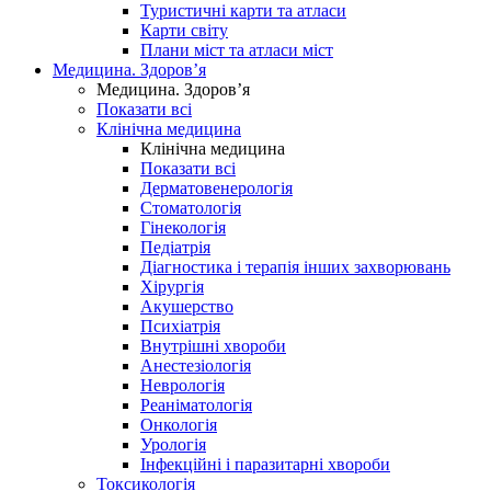
Туристичні карти та атласи
Карти світу
Плани міст та атласи міст
Медицина. Здоров’я
Медицина. Здоров’я
Показати всі
Клінічна медицина
Клінічна медицина
Показати всі
Дерматовенерологія
Стоматологія
Гінекологія
Педіатрія
Діагностика і терапія інших захворювань
Хірургія
Акушерство
Психіатрія
Внутрішні хвороби
Анестезіологія
Неврологія
Реаніматологія
Онкологія
Урологія
Інфекційні і паразитарні хвороби
Токсикологія