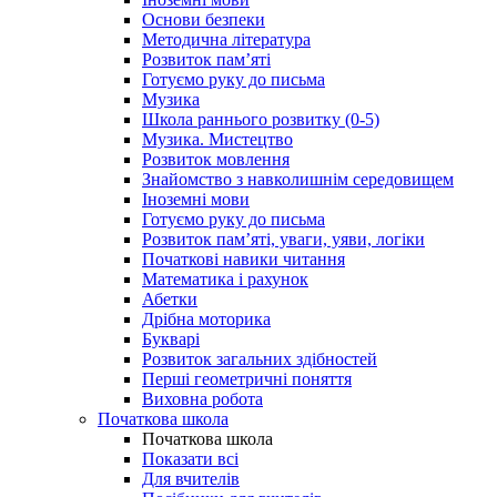
Основи безпеки
Методична література
Розвиток пам’яті
Готуємо руку до письма
Музика
Школа раннього розвитку (0-5)
Музика. Мистецтво
Розвиток мовлення
Знайомство з навколишнім середовищем
Іноземні мови
Готуємо руку до письма
Розвиток пам’яті, уваги, уяви, логіки
Початкові навики читання
Математика і рахунок
Абетки
Дрібна моторика
Букварі
Розвиток загальних здібностей
Перші геометричні поняття
Виховна робота
Початкова школа
Початкова школа
Показати всі
Для вчителів