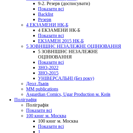
9-2. Резерв (досписувати)
Показати всі
Backlist
Резерв
4 ЕКЗАМЕНИ НК-Б
4 ЕКЗАМЕНИ НК-Б
Показати всі
ЕКЗАМЕН 2015 НК-Б
5 ЗОВНІШНЄ НЕЗАЛЕЖНЕ ОЦІНЮВАННЯ
5 ЗОВНІШНЄ НЕЗАЛЕЖНЕ
ОЦІНЮВАННЯ
Показати всі
ЗНО-2022
ЗНО-2015
УНІВЕРСАЛЬНІ (Без року)
Деол Львів
MM publications
Asgardian Comics, Ugar Production м. Київ
Поліграфія
Поліграфія
Показати всі
100 книг м. Москва
100 книг м. Москва
Показати всі
1