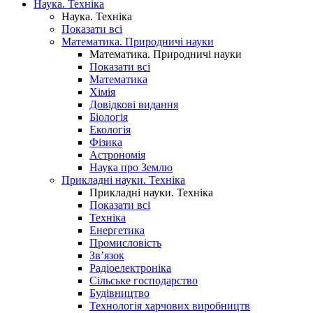
Наука. Техніка
Наука. Техніка
Показати всі
Математика. Природничі науки
Математика. Природничі науки
Показати всі
Математика
Хімія
Довідкові видання
Біологія
Екологія
Фізика
Астрономія
Наука про Землю
Прикладні науки. Техніка
Прикладні науки. Техніка
Показати всі
Техніка
Енергетика
Промисловість
Зв’язок
Радіоелектроніка
Сільське господарство
Будівництво
Технологія харчових виробництв