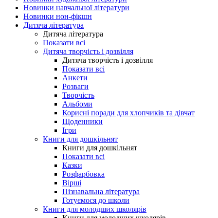
Новинки навчальної літератури
Новинки нон-фікшн
Дитяча література
Дитяча література
Показати всі
Дитяча творчість і дозвілля
Дитяча творчість і дозвілля
Показати всі
Анкети
Розваги
Творчість
Альбоми
Корисні поради для хлопчиків та дівчат
Щоденники
Ігри
Книги для дошкільнят
Книги для дошкільнят
Показати всі
Казки
Розфарбовка
Вірші
Пізнавальна література
Готуємося до школи
Книги для молодших школярів
Книги для молодших школярів