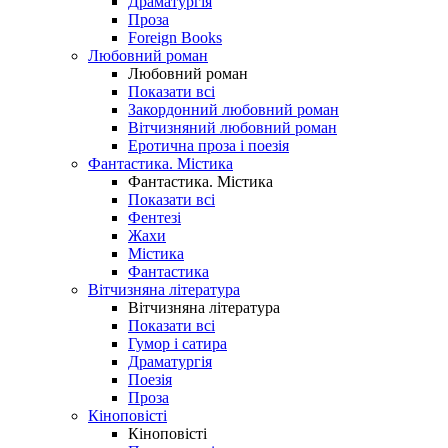
Драматургія
Проза
Foreign Books
Любовний роман
Любовний роман
Показати всі
Закордонний любовний роман
Вітчизняний любовний роман
Еротична проза і поезія
Фантастика. Містика
Фантастика. Містика
Показати всі
Фентезі
Жахи
Містика
Фантастика
Вітчизняна література
Вітчизняна література
Показати всі
Гумор і сатира
Драматургія
Поезія
Проза
Кіноповісті
Кіноповісті