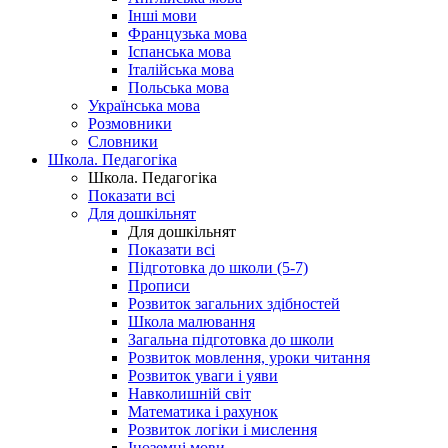
Інші мови
Французька мова
Іспанська мова
Італійська мова
Польська мова
Українська мова
Розмовники
Словники
Школа. Педагогіка
Школа. Педагогіка
Показати всі
Для дошкільнят
Для дошкільнят
Показати всі
Підготовка до школи (5-7)
Прописи
Розвиток загальних здібностей
Школа малювання
Загальна підготовка до школи
Розвиток мовлення, уроки читання
Розвиток уваги і уяви
Навколишній світ
Математика і рахунок
Розвиток логіки і мислення
Іноземні мови