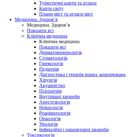
Туристичні карти та атласи
Карти світу
Плани міст та атласи міст
Медицина. Здоров’я
Медицина. Здоров’я
Показати всі
Клінічна медицина
Клінічна медицина
Показати всі
Дерматовенерологія
Стоматологія
Гінекологія
Педіатрія
Діагностика і терапія інших захворювань
Хірургія
Акушерство
Психіатрія
Внутрішні хвороби
Анестезіологія
Неврологія
Реаніматологія
Онкологія
Урологія
Інфекційні і паразитарні хвороби
Токсикологія