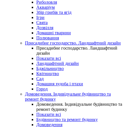
Риболовля
Акваріум
Збір грибів та ягід
Ігри
Свята
Дозвілля
Домашні тварини
Полювання
Присадибне господарство. Ландшафтний дизайн
Присадибне господарство. Ландшафтний
дизайн
Показати всі
Ландшафтний дизайн
Бджільництво
Квітництво
Сад
Домашня худоба і птахи
Город
Домоведення. Індивідуальне будівництво та
ремонт будинку
Домоведення. Індивідуальне будівництво та
ремонт будинку
Показати всі
Будівництво та ремонт будинку
Домоведення