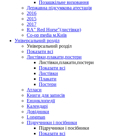
Позашкільне виховання
Державна підсумкова атестація
2016
2015
2017
RA" Red Horse"(листівки)
Co-op media м.Київ
Універсальний розділ
Універсальний розділ
Показати всі
Листівки,плакати,постери
Листівки,плакати,постери
Показати всі
Листівки
Плакати
Постери
Атласи
Книги для записів
Енциклопедії
Календарі
Довідники
Longman
Підручники і посібники
Підручники і посібники
Показати всі