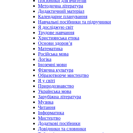
Посібники для вчителів
Методична література
Дидактичний матеріал
Календарне планування
Навчальні посібники та підручники
Я досліджую світ
Трудове навчання
Християнська етика
Основи здоров’я
Математика
Російська мова
Логіка
Іноземні мови
Фізична культура
Образотворче мистецтво
Я у світі
Природознавство
Українська мова
Зарубіжна література
Музика
Читання
Інформатика
Мистецтво
Додаткові посібники
Довідники та словники