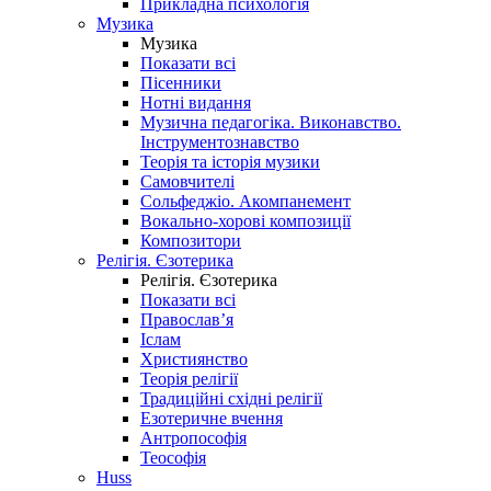
Прикладна психологія
Музика
Музика
Показати всі
Пісенники
Нотні видання
Музична педагогіка. Виконавство.
Інструментознавство
Теорія та історія музики
Самовчителі
Сольфеджіо. Акомпанемент
Вокально-хорові композиції
Композитори
Релігія. Єзотерика
Релігія. Єзотерика
Показати всі
Православ’я
Іслам
Християнство
Теорія релігії
Традиційні східні релігії
Езотеричне вчення
Антропософія
Теософія
Huss