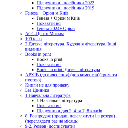
Підручники і посібники 2022
Підручники і посібники 2019
Генеза + Оріон м Київ
Генеза + Оріон м Київ
Показати всі
Генеза 2024+ Оріон
АСС-Центр Москва
109.te.ua
2 Дитяча література. Художня література. Інші
видання.
Books in print
Books in print
Показати всі
Books in print. Дитяча література
АРХІВ (до вияснення) (див коментар)(тримати
пустою)
Книги не для продажу
Без Цінника
1 Навчальна література
1 Навчальна література
Показати всі
Підручники для 2, 4 та 7, 8 класів
8. Розпродаж (продані переглянути і в резерв)
(переглядати раз на місяць)
9-2. Резерв (досписувати)