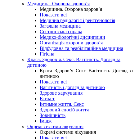
Медицина. Охорона здоров’я
Медицина. Охорона здоров’я
Показати всі
Медична радіологія і рентгенологія
Загальна медицина
Сестринська справа
Медико-біологічні дисципліни
Організація охорони здоров’я
Відбудовна та реабілітаційна медицина
Гігієна
Краса. Здоров’я. Секс. Вагітність. Догляд за
дитиною
Краса. Здоров’я. Секс. Вагітність. Догляд за
дитиною
Показати всі
Вагітність і догляд за дитиною
Здорове харчування
Етикет
Інтимне життя. Секс
Здоровий спосіб життя
Зовнішність
Імідж
Окремі системи лікування
Окремі системи лікування
Показати всі