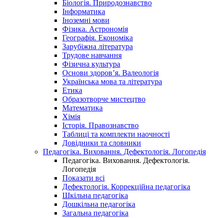
Біологія. Природознавство
Інформатика
Іноземні мови
Фізика. Астрономія
Географія. Економіка
Зарубіжна література
Трудове навчання
Фізична культура
Основи здоров’я. Валеологія
Українська мова та література
Етика
Образотворче мистецтво
Математика
Хімія
Історія. Правознавство
Таблиці та комплекти наочності
Довідники та словники
Педагогіка. Виховання. Дефектологія. Логопедія
Педагогіка. Виховання. Дефектологія.
Логопедія
Показати всі
Дефектологія. Коррекційна педагогіка
Шкільна педагогіка
Дошкільна педагогіка
Загальна педагогіка