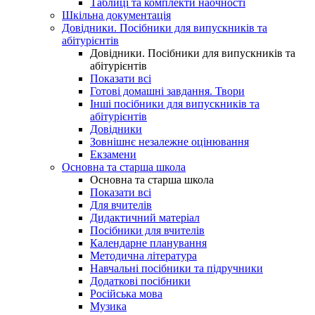
Таблиці та комплекти наочності
Шкільна документація
Довідники. Посібники для випускників та
абітурієнтів
Довідники. Посібники для випускників та
абітурієнтів
Показати всі
Готові домашні завдання. Твори
Інші посібники для випускників та
абітурієнтів
Довідники
Зовнішнє незалежне оцінювання
Екзамени
Основна та старша школа
Основна та старша школа
Показати всі
Для вчителів
Дидактичний матеріал
Посібники для вчителів
Календарне планування
Методична література
Навчальні посібники та підручники
Додаткові посібники
Російська мова
Музика