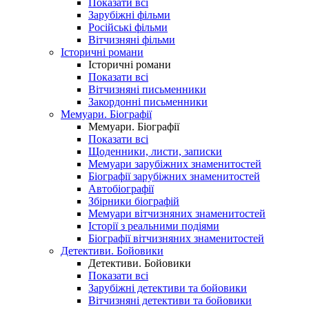
Показати всі
Зарубіжні фільми
Російські фільми
Вітчизняні фільми
Історичні романи
Історичні романи
Показати всі
Вітчизняні письменники
Закордонні письменники
Мемуари. Біографії
Мемуари. Біографії
Показати всі
Щоденники, листи, записки
Мемуари зарубіжних знаменитостей
Біографії зарубіжних знаменитостей
Автобіографії
Збірники біографій
Мемуари вітчизняних знаменитостей
Історії з реальними подіями
Біографії вітчизняних знаменитостей
Детективи. Бойовики
Детективи. Бойовики
Показати всі
Зарубіжні детективи та бойовики
Вітчизняні детективи та бойовики