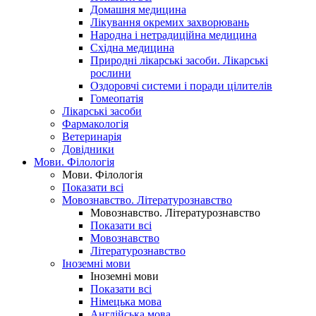
Домашня медицина
Лікування окремих захворювань
Народна і нетрадиційна медицина
Східна медицина
Природні лікарські засоби. Лікарські
рослини
Оздоровчі системи і поради цілителів
Гомеопатія
Лікарські засоби
Фармакологія
Ветеринарія
Довідники
Мови. Філологія
Мови. Філологія
Показати всі
Мовознавство. Літературознавство
Мовознавство. Літературознавство
Показати всі
Мовознавство
Літературознавство
Іноземні мови
Іноземні мови
Показати всі
Німецька мова
Англійська мова