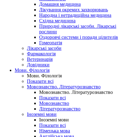
Домашня медицина
Лікування окремих захворювань
Народна і нетрадиційна медицина
Східна медицина
Природні лікарські засоби. Лікарські
рослини
Оздоровчі системи і поради цілителів
Гомеопатія
Лікарські засоби
Фармакологія
Ветеринарія
Довідники
Мови. Філологія
Мови. Філологія
Показати всі
Мовознавство. Літературознавство
Мовознавство. Літературознавство
Показати всі
Мовознавство
Літературознавство
Іноземні мови
Іноземні мови
Показати всі
Німецька мова
Англійська мова