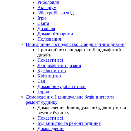
Риболовля
Акваріум
Збір грибів та ягід
Ігри
Свята
Дозвілля
Домашні тварини
Полювання
Присадибне господарство. Ландшафтний дизайн
Присадибне господарство. Ландшафтний
дизайн
Показати всі
Ландшафтний дизайн
Бджільництво
Квітництво
Сад
Домашня худоба і птахи
Город
Домоведення. Індивідуальне будівництво та
ремонт будинку
Домоведення. Індивідуальне будівництво та
ремонт будинку
Показати всі
Будівництво та ремонт будинку
Домоведення