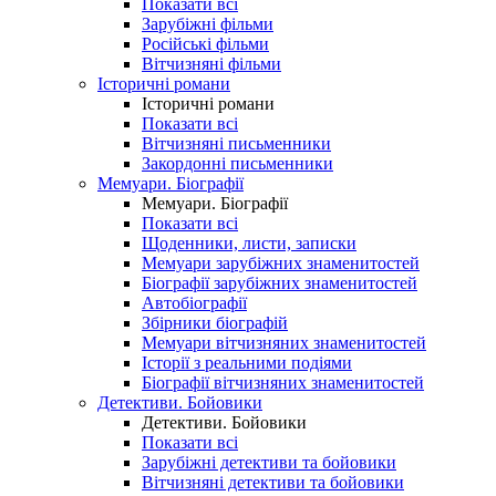
Показати всі
Зарубіжні фільми
Російські фільми
Вітчизняні фільми
Історичні романи
Історичні романи
Показати всі
Вітчизняні письменники
Закордонні письменники
Мемуари. Біографії
Мемуари. Біографії
Показати всі
Щоденники, листи, записки
Мемуари зарубіжних знаменитостей
Біографії зарубіжних знаменитостей
Автобіографії
Збірники біографій
Мемуари вітчизняних знаменитостей
Історії з реальними подіями
Біографії вітчизняних знаменитостей
Детективи. Бойовики
Детективи. Бойовики
Показати всі
Зарубіжні детективи та бойовики
Вітчизняні детективи та бойовики