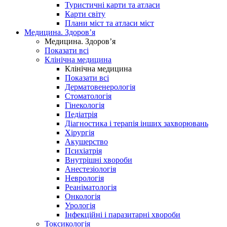
Туристичні карти та атласи
Карти світу
Плани міст та атласи міст
Медицина. Здоров’я
Медицина. Здоров’я
Показати всі
Клінічна медицина
Клінічна медицина
Показати всі
Дерматовенерологія
Стоматологія
Гінекологія
Педіатрія
Діагностика і терапія інших захворювань
Хірургія
Акушерство
Психіатрія
Внутрішні хвороби
Анестезіологія
Неврологія
Реаніматологія
Онкологія
Урологія
Інфекційні і паразитарні хвороби
Токсикологія