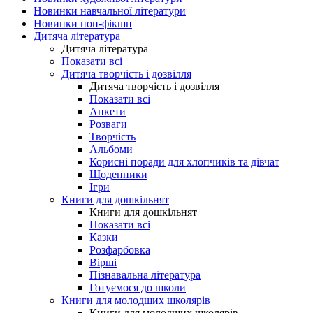
Новинки навчальної літератури
Новинки нон-фікшн
Дитяча література
Дитяча література
Показати всі
Дитяча творчість і дозвілля
Дитяча творчість і дозвілля
Показати всі
Анкети
Розваги
Творчість
Альбоми
Корисні поради для хлопчиків та дівчат
Щоденники
Ігри
Книги для дошкільнят
Книги для дошкільнят
Показати всі
Казки
Розфарбовка
Вірші
Пізнавальна література
Готуємося до школи
Книги для молодших школярів
Книги для молодших школярів