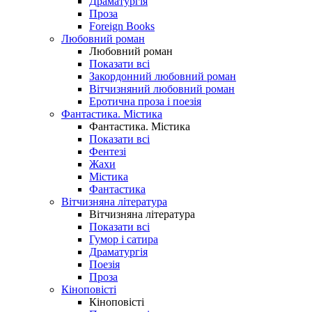
Драматургія
Проза
Foreign Books
Любовний роман
Любовний роман
Показати всі
Закордонний любовний роман
Вітчизняний любовний роман
Еротична проза і поезія
Фантастика. Містика
Фантастика. Містика
Показати всі
Фентезі
Жахи
Містика
Фантастика
Вітчизняна література
Вітчизняна література
Показати всі
Гумор і сатира
Драматургія
Поезія
Проза
Кіноповісті
Кіноповісті