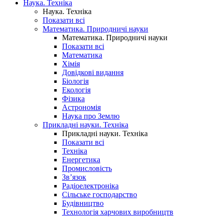
Наука. Техніка
Наука. Техніка
Показати всі
Математика. Природничі науки
Математика. Природничі науки
Показати всі
Математика
Хімія
Довідкові видання
Біологія
Екологія
Фізика
Астрономія
Наука про Землю
Прикладні науки. Техніка
Прикладні науки. Техніка
Показати всі
Техніка
Енергетика
Промисловість
Зв’язок
Радіоелектроніка
Сільське господарство
Будівництво
Технологія харчових виробництв