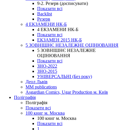
9-2. Резерв (досписувати)
Показати всі
Backlist
Резерв
4 ЕКЗАМЕНИ НК-Б
4 ЕКЗАМЕНИ НК-Б
Показати всі
ЕКЗАМЕН 2015 НК-Б
5 ЗОВНІШНЄ НЕЗАЛЕЖНЕ ОЦІНЮВАННЯ
5 ЗОВНІШНЄ НЕЗАЛЕЖНЕ
ОЦІНЮВАННЯ
Показати всі
ЗНО-2022
ЗНО-2015
УНІВЕРСАЛЬНІ (Без року)
Деол Львів
MM publications
Asgardian Comics, Ugar Production м. Київ
Поліграфія
Поліграфія
Показати всі
100 книг м. Москва
100 книг м. Москва
Показати всі
1