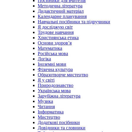
Посібники для вчителів
Методична література
Дидактичний матеріал
Календарне планування
Навчальні посібники та підручники
Я досліджую світ
Трудове навчання
Християнська етика
Основи здоров’я
Математика
Російська мова
Логіка
Іноземні мови
Фізична культура
Образотворче мистецтво
Я у світі
Природознавство
Українська мова
Зарубіжна література
Музика
Читання
Інформатика
Мистецтво
Додаткові посібники
Довідники та словники