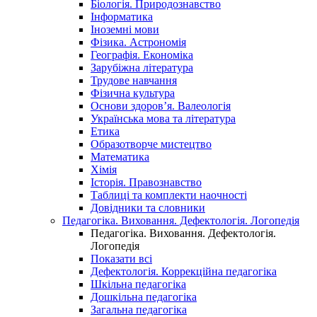
Біологія. Природознавство
Інформатика
Іноземні мови
Фізика. Астрономія
Географія. Економіка
Зарубіжна література
Трудове навчання
Фізична культура
Основи здоров’я. Валеологія
Українська мова та література
Етика
Образотворче мистецтво
Математика
Хімія
Історія. Правознавство
Таблиці та комплекти наочності
Довідники та словники
Педагогіка. Виховання. Дефектологія. Логопедія
Педагогіка. Виховання. Дефектологія.
Логопедія
Показати всі
Дефектологія. Коррекційна педагогіка
Шкільна педагогіка
Дошкільна педагогіка
Загальна педагогіка