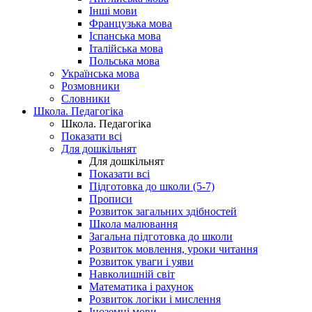
Інші мови
Французька мова
Іспанська мова
Італійська мова
Польська мова
Українська мова
Розмовники
Словники
Школа. Педагогіка
Школа. Педагогіка
Показати всі
Для дошкільнят
Для дошкільнят
Показати всі
Підготовка до школи (5-7)
Прописи
Розвиток загальних здібностей
Школа малювання
Загальна підготовка до школи
Розвиток мовлення, уроки читання
Розвиток уваги і уяви
Навколишній світ
Математика і рахунок
Розвиток логіки і мислення
Іноземні мови