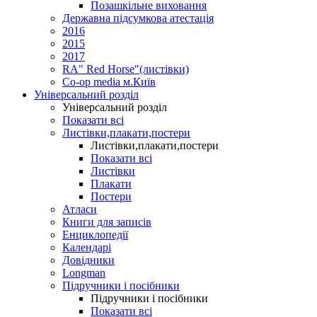
Позашкільне виховання
Державна підсумкова атестація
2016
2015
2017
RA" Red Horse"(листівки)
Co-op media м.Київ
Універсальний розділ
Універсальний розділ
Показати всі
Листівки,плакати,постери
Листівки,плакати,постери
Показати всі
Листівки
Плакати
Постери
Атласи
Книги для записів
Енциклопедії
Календарі
Довідники
Longman
Підручники і посібники
Підручники і посібники
Показати всі