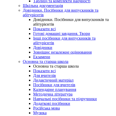
Таблиці та комплекти наочності
Шкільна документація
Довідники. Посібники для випускників та
абітурієнтів
Довідники. Посібники для випускників та
абітурієнтів
Показати всі
Готові домашні завдання. Твори
Інші посібники для випускників та
абітурієнтів
Довідники
Зовнішнє незалежне оцінювання
Екзамени
Основна та старша школа
Основна та старша школа
Показати всі
Для вчителів
Дидактичний матеріал
Посібники для вчителів
Календарне планування
Методична література
Навчальні посібники та підручники
Додаткові посібники
Російська мова
Музика