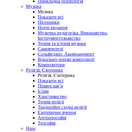
Прикладна психологія
Музика
Музика
Показати всі
Пісенники
Нотні видання
Музична педагогіка. Виконавство.
Інструментознавство
Теорія та історія музики
Самовчителі
Сольфеджіо. Акомпанемент
Вокально-хорові композиції
Композитори
Релігія. Єзотерика
Релігія. Єзотерика
Показати всі
Православ’я
Іслам
Християнство
Теорія релігії
Традиційні східні релігії
Езотеричне вчення
Антропософія
Теософія
Huss