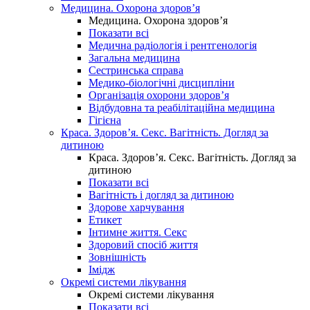
Медицина. Охорона здоров’я
Медицина. Охорона здоров’я
Показати всі
Медична радіологія і рентгенологія
Загальна медицина
Сестринська справа
Медико-біологічні дисципліни
Організація охорони здоров’я
Відбудовна та реабілітаційна медицина
Гігієна
Краса. Здоров’я. Секс. Вагітність. Догляд за
дитиною
Краса. Здоров’я. Секс. Вагітність. Догляд за
дитиною
Показати всі
Вагітність і догляд за дитиною
Здорове харчування
Етикет
Інтимне життя. Секс
Здоровий спосіб життя
Зовнішність
Імідж
Окремі системи лікування
Окремі системи лікування
Показати всі