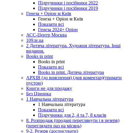
Підручники і посібники 2022
Підручники і посібники 2019
Генеза + Оріон м Київ
Генеза + Оріон м Київ
Показати всі
Генеза 2024+ Оріон
АСС-Центр Москва
109.te.ua
2 Дитяча література. Художня література. Інші
видання.
Books in print
Books in print
Показати всі
Books in print. Дитяча література
АРХІВ (до вияснення) (див коментар)(тримати
пустою)
Книги не для продажу
Без Цінника
1 Навчальна література
1 Навчальна література
Показати всі
Підручники для 2, 4 та 7, 8 класів
8. Розпродаж (продані переглянути і в резерв)
(переглядати раз на місяць)
9-2. Резерв (досписувати)