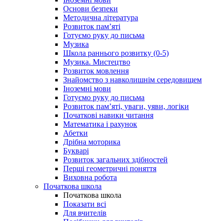
Основи безпеки
Методична література
Розвиток пам’яті
Готуємо руку до письма
Музика
Школа раннього розвитку (0-5)
Музика. Мистецтво
Розвиток мовлення
Знайомство з навколишнім середовищем
Іноземні мови
Готуємо руку до письма
Розвиток пам’яті, уваги, уяви, логіки
Початкові навики читання
Математика і рахунок
Абетки
Дрібна моторика
Букварі
Розвиток загальних здібностей
Перші геометричні поняття
Виховна робота
Початкова школа
Початкова школа
Показати всі
Для вчителів