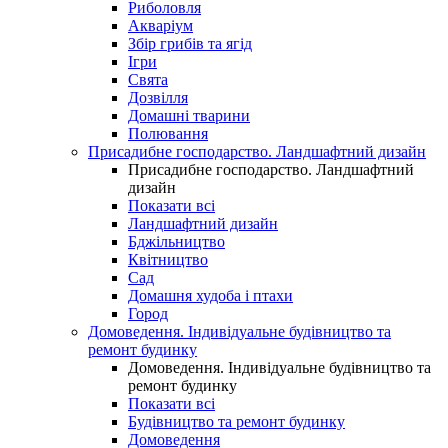
Риболовля
Акваріум
Збір грибів та ягід
Ігри
Свята
Дозвілля
Домашні тварини
Полювання
Присадибне господарство. Ландшафтний дизайн
Присадибне господарство. Ландшафтний
дизайн
Показати всі
Ландшафтний дизайн
Бджільництво
Квітництво
Сад
Домашня худоба і птахи
Город
Домоведення. Індивідуальне будівництво та
ремонт будинку
Домоведення. Індивідуальне будівництво та
ремонт будинку
Показати всі
Будівництво та ремонт будинку
Домоведення