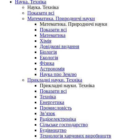
Наука. Техніка
Наука. Техніка
Показати всі
Математика. Природничі науки
Математика. Природничі науки
Показати всі
Математика
Хімія
Довідкові видання
Біологія
Екологія
Фізика
Астрономія
Наука про Землю
Прикладні науки. Техніка
Прикладні науки. Техніка
Показати всі
Техніка
Енергетика
Промисловість
Зв’язок
Радіоелектроніка
Сільське господарство
Будівництво
Технологія харчових виробництв