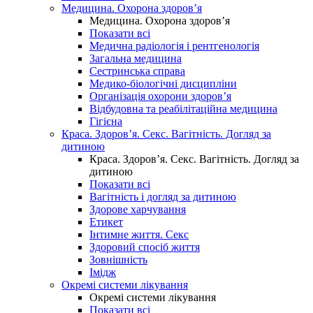
Медицина. Охорона здоров’я
Медицина. Охорона здоров’я
Показати всі
Медична радіологія і рентгенологія
Загальна медицина
Сестринська справа
Медико-біологічні дисципліни
Організація охорони здоров’я
Відбудовна та реабілітаційна медицина
Гігієна
Краса. Здоров’я. Секс. Вагітність. Догляд за
дитиною
Краса. Здоров’я. Секс. Вагітність. Догляд за
дитиною
Показати всі
Вагітність і догляд за дитиною
Здорове харчування
Етикет
Інтимне життя. Секс
Здоровий спосіб життя
Зовнішність
Імідж
Окремі системи лікування
Окремі системи лікування
Показати всі