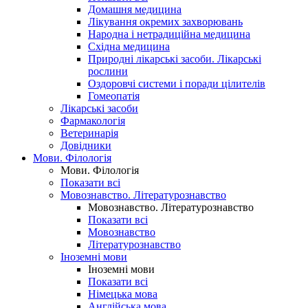
Домашня медицина
Лікування окремих захворювань
Народна і нетрадиційна медицина
Східна медицина
Природні лікарські засоби. Лікарські
рослини
Оздоровчі системи і поради цілителів
Гомеопатія
Лікарські засоби
Фармакологія
Ветеринарія
Довідники
Мови. Філологія
Мови. Філологія
Показати всі
Мовознавство. Літературознавство
Мовознавство. Літературознавство
Показати всі
Мовознавство
Літературознавство
Іноземні мови
Іноземні мови
Показати всі
Німецька мова
Англійська мова