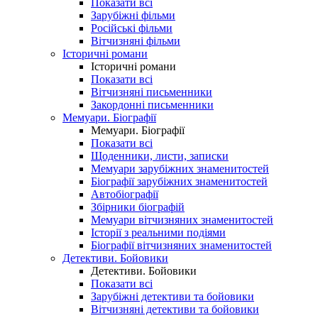
Показати всі
Зарубіжні фільми
Російські фільми
Вітчизняні фільми
Історичні романи
Історичні романи
Показати всі
Вітчизняні письменники
Закордонні письменники
Мемуари. Біографії
Мемуари. Біографії
Показати всі
Щоденники, листи, записки
Мемуари зарубіжних знаменитостей
Біографії зарубіжних знаменитостей
Автобіографії
Збірники біографій
Мемуари вітчизняних знаменитостей
Історії з реальними подіями
Біографії вітчизняних знаменитостей
Детективи. Бойовики
Детективи. Бойовики
Показати всі
Зарубіжні детективи та бойовики
Вітчизняні детективи та бойовики