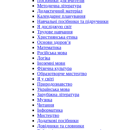
Посібники для вчителів
Методична література
Дидактичний матеріал
Календарне планування
Навчальні посібники та підручники
Я досліджую світ
Трудове навчання
Християнська етика
Основи здоров’я
Математика
Російська мова
Логіка
Іноземні мови
Фізична культура
Образотворче мистецтво
Я у світі
Природознавство
Українська мова
Зарубіжна література
Музика
Читання
Інформатика
Мистецтво
Додаткові посібники
Довідники та словники