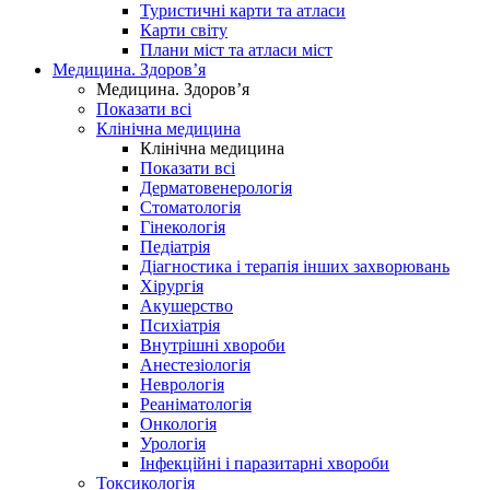
Туристичні карти та атласи
Карти світу
Плани міст та атласи міст
Медицина. Здоров’я
Медицина. Здоров’я
Показати всі
Клінічна медицина
Клінічна медицина
Показати всі
Дерматовенерологія
Стоматологія
Гінекологія
Педіатрія
Діагностика і терапія інших захворювань
Хірургія
Акушерство
Психіатрія
Внутрішні хвороби
Анестезіологія
Неврологія
Реаніматологія
Онкологія
Урологія
Інфекційні і паразитарні хвороби
Токсикологія