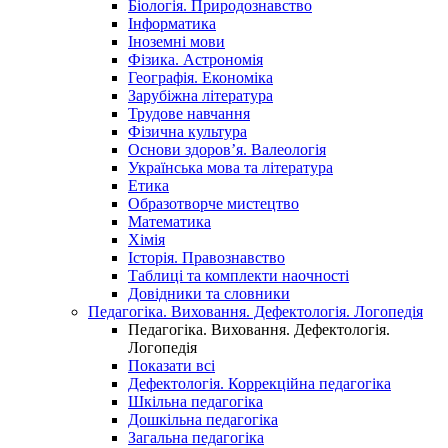
Біологія. Природознавство
Інформатика
Іноземні мови
Фізика. Астрономія
Географія. Економіка
Зарубіжна література
Трудове навчання
Фізична культура
Основи здоров’я. Валеологія
Українська мова та література
Етика
Образотворче мистецтво
Математика
Хімія
Історія. Правознавство
Таблиці та комплекти наочності
Довідники та словники
Педагогіка. Виховання. Дефектологія. Логопедія
Педагогіка. Виховання. Дефектологія.
Логопедія
Показати всі
Дефектологія. Коррекційна педагогіка
Шкільна педагогіка
Дошкільна педагогіка
Загальна педагогіка