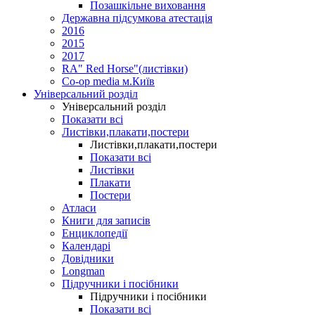
Позашкільне виховання
Державна підсумкова атестація
2016
2015
2017
RA" Red Horse"(листівки)
Co-op media м.Київ
Універсальний розділ
Універсальний розділ
Показати всі
Листівки,плакати,постери
Листівки,плакати,постери
Показати всі
Листівки
Плакати
Постери
Атласи
Книги для записів
Енциклопедії
Календарі
Довідники
Longman
Підручники і посібники
Підручники і посібники
Показати всі