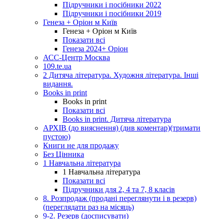
Підручники і посібники 2022
Підручники і посібники 2019
Генеза + Оріон м Київ
Генеза + Оріон м Київ
Показати всі
Генеза 2024+ Оріон
АСС-Центр Москва
109.te.ua
2 Дитяча література. Художня література. Інші
видання.
Books in print
Books in print
Показати всі
Books in print. Дитяча література
АРХІВ (до вияснення) (див коментар)(тримати
пустою)
Книги не для продажу
Без Цінника
1 Навчальна література
1 Навчальна література
Показати всі
Підручники для 2, 4 та 7, 8 класів
8. Розпродаж (продані переглянути і в резерв)
(переглядати раз на місяць)
9-2. Резерв (досписувати)