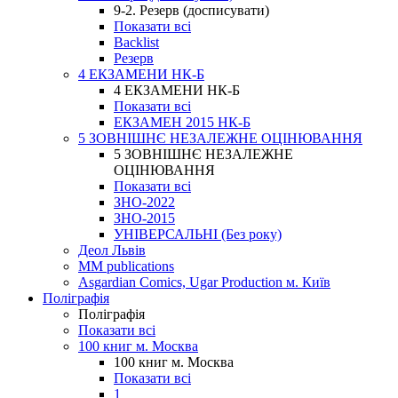
9-2. Резерв (досписувати)
Показати всі
Backlist
Резерв
4 ЕКЗАМЕНИ НК-Б
4 ЕКЗАМЕНИ НК-Б
Показати всі
ЕКЗАМЕН 2015 НК-Б
5 ЗОВНІШНЄ НЕЗАЛЕЖНЕ ОЦІНЮВАННЯ
5 ЗОВНІШНЄ НЕЗАЛЕЖНЕ
ОЦІНЮВАННЯ
Показати всі
ЗНО-2022
ЗНО-2015
УНІВЕРСАЛЬНІ (Без року)
Деол Львів
MM publications
Asgardian Comics, Ugar Production м. Київ
Поліграфія
Поліграфія
Показати всі
100 книг м. Москва
100 книг м. Москва
Показати всі
1