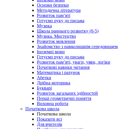
Основи безпеки
Методична література
Розвиток пам’яті
Готуємо руку до письма
Музика
Школа раннього розвитку (0-5)
Музика. Мистецтво
Розвиток мовлення
Знайомство з навколишнім середовищем
Іноземні мови
Готуємо руку до письма
Розвиток пам’яті, уваги, уяви, логіки
Початкові навики читання
Математика і рахунок
Абетки
Дрібна моторика
Букварі
Розвиток загальних здібностей
Перші геометричні поняття
Виховна робота
Початкова школа
Початкова школа
Показати всі
Для вчителів