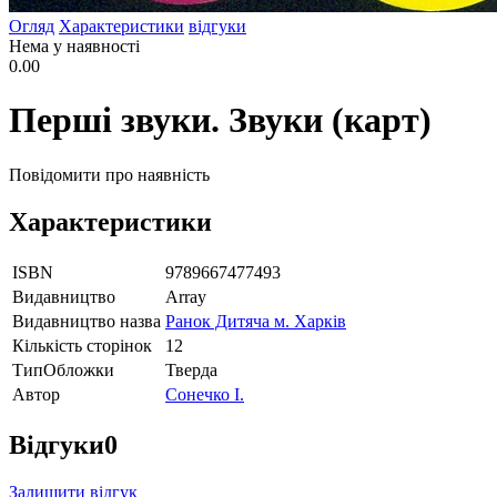
Огляд
Характеристики
відгуки
Нема у наявності
0.00
Перші звуки. Звуки (карт)
Повідомити про наявність
Характеристики
ISBN
9789667477493
Видавництво
Array
Видавництво назва
Ранок Дитяча м. Харків
Кількість сторінок
12
ТипОбложки
Тверда
Автор
Сонечко І.
Відгуки
0
Залишити відгук