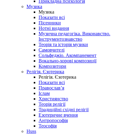
Прикладна психологія
Музика
Музика
Показати всі
Пісенники
Нотні видання
Музична педагогіка. Виконавство.
Інструментознавство
Теорія та історія музики
Самовчителі
Сольфеджіо. Акомпанемент
Вокально-хорові композиції
Композитори
Релігія. Єзотерика
Релігія. Єзотерика
Показати всі
Православ’я
Іслам
Християнство
Теорія релігії
Традиційні східні релігії
Езотеричне вчення
Антропософія
Теософія
Huss