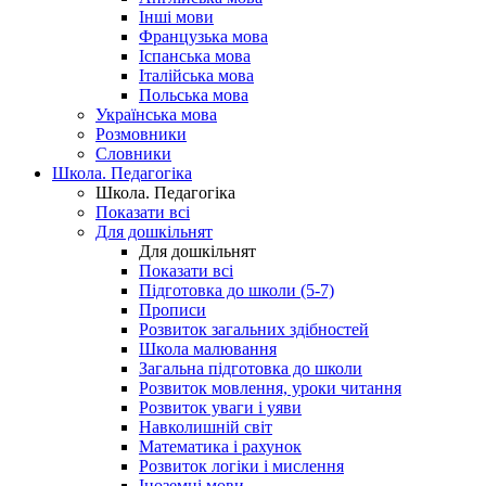
Інші мови
Французька мова
Іспанська мова
Італійська мова
Польська мова
Українська мова
Розмовники
Словники
Школа. Педагогіка
Школа. Педагогіка
Показати всі
Для дошкільнят
Для дошкільнят
Показати всі
Підготовка до школи (5-7)
Прописи
Розвиток загальних здібностей
Школа малювання
Загальна підготовка до школи
Розвиток мовлення, уроки читання
Розвиток уваги і уяви
Навколишній світ
Математика і рахунок
Розвиток логіки і мислення
Іноземні мови