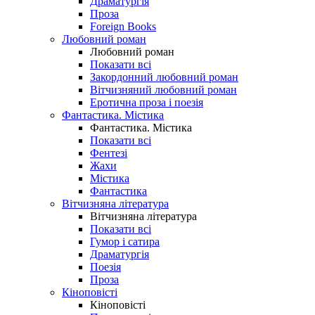
Драматургія
Проза
Foreign Books
Любовний роман
Любовний роман
Показати всі
Закордонний любовний роман
Вітчизняний любовний роман
Еротична проза і поезія
Фантастика. Містика
Фантастика. Містика
Показати всі
Фентезі
Жахи
Містика
Фантастика
Вітчизняна література
Вітчизняна література
Показати всі
Гумор і сатира
Драматургія
Поезія
Проза
Кіноповісті
Кіноповісті