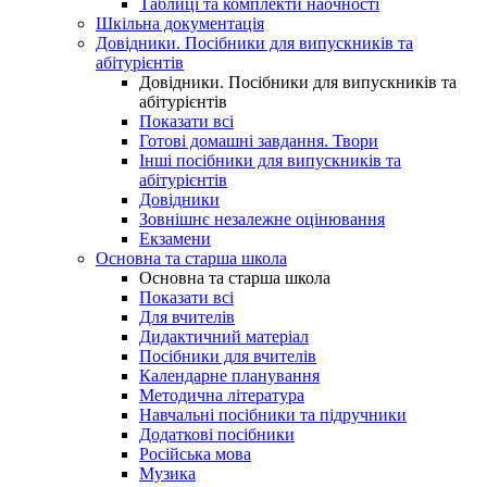
Таблиці та комплекти наочності
Шкільна документація
Довідники. Посібники для випускників та
абітурієнтів
Довідники. Посібники для випускників та
абітурієнтів
Показати всі
Готові домашні завдання. Твори
Інші посібники для випускників та
абітурієнтів
Довідники
Зовнішнє незалежне оцінювання
Екзамени
Основна та старша школа
Основна та старша школа
Показати всі
Для вчителів
Дидактичний матеріал
Посібники для вчителів
Календарне планування
Методична література
Навчальні посібники та підручники
Додаткові посібники
Російська мова
Музика