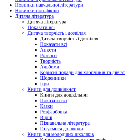
Новинки навчальної літератури
Новинки нон-фікшн
Дитяча література
Дитяча література
Показати всі
Дитяча творчість і дозвілля
Дитяча творчість і дозвілля
Показати всі
Анкети
Розваги
Творчість
Альбоми
Корисні поради для хлопчиків та дівчат
Щоденники
Ігри
Книги для дошкільнят
Книги для дошкільнят
Показати всі
Казки
Розфарбовка
Вірші
Пізнавальна література
Готуємося до школи
Книги для молодших школярів
Книги для молодших школярів