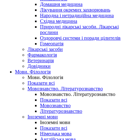
Домашня медицина
Лікування окремих захворювань
Народна і нетрадиційна медицина
Східна медицина
Природні лікарські засоби. Лікарські
рослини
Оздоровчі системи і поради цілителів
Гомеопатія
Лікарські засоби
Фармакологія
Ветеринарія
Довідники
Мови. Філологія
Мови. Філологія
Показати всі
Мовознавство. Літературознавство
Мовознавство. Літературознавство
Показати всі
Мовознавство
Літературознавство
Іноземні мови
Іноземні мови
Показати всі
Німецька мова
Англійська мова