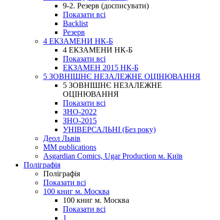
9-2. Резерв (досписувати)
Показати всі
Backlist
Резерв
4 ЕКЗАМЕНИ НК-Б
4 ЕКЗАМЕНИ НК-Б
Показати всі
ЕКЗАМЕН 2015 НК-Б
5 ЗОВНІШНЄ НЕЗАЛЕЖНЕ ОЦІНЮВАННЯ
5 ЗОВНІШНЄ НЕЗАЛЕЖНЕ
ОЦІНЮВАННЯ
Показати всі
ЗНО-2022
ЗНО-2015
УНІВЕРСАЛЬНІ (Без року)
Деол Львів
MM publications
Asgardian Comics, Ugar Production м. Київ
Поліграфія
Поліграфія
Показати всі
100 книг м. Москва
100 книг м. Москва
Показати всі
1