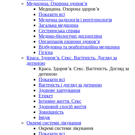
Медицина. Охорона здоров’я
Медицина. Охорона здоров’я
Показати всі
Медична радіологія і рентгенологія
Загальна медицина
Сестринська справа
Медико-біологічні дисципліни
Організація охорони здоров’я
Відбудовна та реабілітаційна медицина
Гігієна
Краса. Здоров’я. Секс. Вагітність. Догляд за
дитиною
Краса. Здоров’я. Секс. Вагітність. Догляд за
дитиною
Показати всі
Вагітність і догляд за дитиною
Здорове харчування
Етикет
Інтимне життя. Секс
Здоровий спосіб життя
Зовнішність
Імідж
Окремі системи лікування
Окремі системи лікування
Показати всі