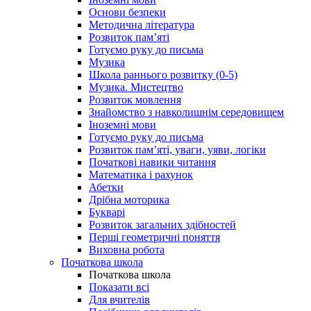
Основи безпеки
Методична література
Розвиток пам’яті
Готуємо руку до письма
Музика
Школа раннього розвитку (0-5)
Музика. Мистецтво
Розвиток мовлення
Знайомство з навколишнім середовищем
Іноземні мови
Готуємо руку до письма
Розвиток пам’яті, уваги, уяви, логіки
Початкові навики читання
Математика і рахунок
Абетки
Дрібна моторика
Букварі
Розвиток загальних здібностей
Перші геометричні поняття
Виховна робота
Початкова школа
Початкова школа
Показати всі
Для вчителів