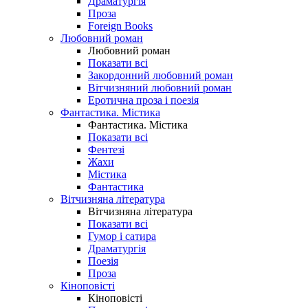
Драматургія
Проза
Foreign Books
Любовний роман
Любовний роман
Показати всі
Закордонний любовний роман
Вітчизняний любовний роман
Еротична проза і поезія
Фантастика. Містика
Фантастика. Містика
Показати всі
Фентезі
Жахи
Містика
Фантастика
Вітчизняна література
Вітчизняна література
Показати всі
Гумор і сатира
Драматургія
Поезія
Проза
Кіноповісті
Кіноповісті