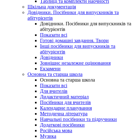
Таблиці та комплекти наочності
Шкільна документація
Довідники. Посібники для випускників та
абітурієнтів
Довідники. Посібники для випускників та
абітурієнтів
Показати всі
Готові домашні завдання. Твори
Інші посібники для випускників та
абітурієнтів
Довідники
Зовнішнє незалежне оцінювання
Екзамени
Основна та старша школа
Основна та старша школа
Показати всі
Для вчителів
Дидактичний матеріал
Посібники для вчителів
Календарне планування
Методична література
Навчальні посібники та підручники
Додаткові посібники
Російська мова
Музика