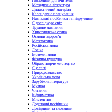
Посібники для вчителів
Методична література
Дидактичний матеріал
Календарне планування
Навчальні посібники та підручники
Я досліджую світ
Трудове навчання
Християнська етика
Основи здоров’я
Математика
Російська мова
Логіка
Іноземні мови
Фізична культура
Образотворче мистецтво
Я у світі
Природознавство
Українська мова
Зарубіжна література
Музика
Читання
Інформатика
Мистецтво
Додаткові посібники
Довідники та словники