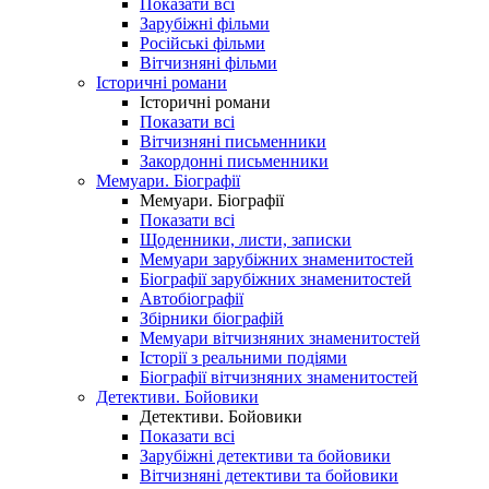
Показати всі
Зарубіжні фільми
Російські фільми
Вітчизняні фільми
Історичні романи
Історичні романи
Показати всі
Вітчизняні письменники
Закордонні письменники
Мемуари. Біографії
Мемуари. Біографії
Показати всі
Щоденники, листи, записки
Мемуари зарубіжних знаменитостей
Біографії зарубіжних знаменитостей
Автобіографії
Збірники біографій
Мемуари вітчизняних знаменитостей
Історії з реальними подіями
Біографії вітчизняних знаменитостей
Детективи. Бойовики
Детективи. Бойовики
Показати всі
Зарубіжні детективи та бойовики
Вітчизняні детективи та бойовики