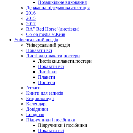
Позашкільне виховання
Державна підсумкова атестація
2016
2015
2017
RA" Red Horse"(листівки)
Co-op media м.Київ
Універсальний розділ
Універсальний розділ
Показати всі
Листівки,плакати,постери
Листівки,плакати,постери
Показати всі
Листівки
Плакати
Постери
Атласи
Книги для записів
Енциклопедії
Календарі
Довідники
Longman
Підручники і посібники
Підручники і посібники
Показати всі