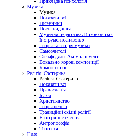
Прикладна психологія
Музика
Музика
Показати всі
Пісенники
Нотні видання
Музична педагогіка. Виконавство.
Інструментознавство
Теорія та історія музики
Самовчителі
Сольфеджіо. Акомпанемент
Вокально-хорові композиції
Композитори
Релігія. Єзотерика
Релігія. Єзотерика
Показати всі
Православ’я
Іслам
Християнство
Теорія релігії
Традиційні східні релігії
Езотеричне вчення
Антропософія
Теософія
Huss