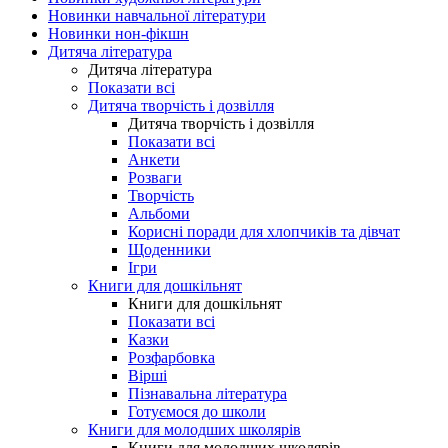
Новинки навчальної літератури
Новинки нон-фікшн
Дитяча література
Дитяча література
Показати всі
Дитяча творчість і дозвілля
Дитяча творчість і дозвілля
Показати всі
Анкети
Розваги
Творчість
Альбоми
Корисні поради для хлопчиків та дівчат
Щоденники
Ігри
Книги для дошкільнят
Книги для дошкільнят
Показати всі
Казки
Розфарбовка
Вірші
Пізнавальна література
Готуємося до школи
Книги для молодших школярів
Книги для молодших школярів