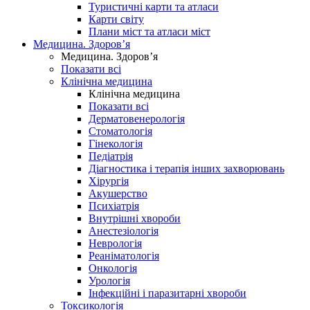
Туристичні карти та атласи
Карти світу
Плани міст та атласи міст
Медицина. Здоров’я
Медицина. Здоров’я
Показати всі
Клінічна медицина
Клінічна медицина
Показати всі
Дерматовенерологія
Стоматологія
Гінекологія
Педіатрія
Діагностика і терапія інших захворювань
Хірургія
Акушерство
Психіатрія
Внутрішні хвороби
Анестезіологія
Неврологія
Реаніматологія
Онкологія
Урологія
Інфекційні і паразитарні хвороби
Токсикологія