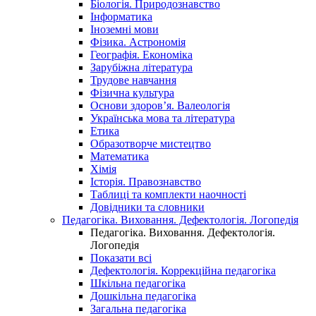
Біологія. Природознавство
Інформатика
Іноземні мови
Фізика. Астрономія
Географія. Економіка
Зарубіжна література
Трудове навчання
Фізична культура
Основи здоров’я. Валеологія
Українська мова та література
Етика
Образотворче мистецтво
Математика
Хімія
Історія. Правознавство
Таблиці та комплекти наочності
Довідники та словники
Педагогіка. Виховання. Дефектологія. Логопедія
Педагогіка. Виховання. Дефектологія.
Логопедія
Показати всі
Дефектологія. Коррекційна педагогіка
Шкільна педагогіка
Дошкільна педагогіка
Загальна педагогіка