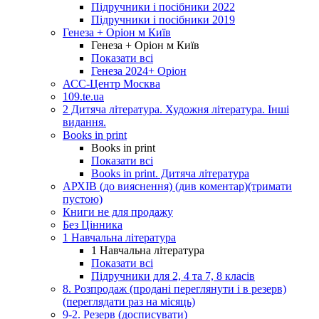
Підручники і посібники 2022
Підручники і посібники 2019
Генеза + Оріон м Київ
Генеза + Оріон м Київ
Показати всі
Генеза 2024+ Оріон
АСС-Центр Москва
109.te.ua
2 Дитяча література. Художня література. Інші
видання.
Books in print
Books in print
Показати всі
Books in print. Дитяча література
АРХІВ (до вияснення) (див коментар)(тримати
пустою)
Книги не для продажу
Без Цінника
1 Навчальна література
1 Навчальна література
Показати всі
Підручники для 2, 4 та 7, 8 класів
8. Розпродаж (продані переглянути і в резерв)
(переглядати раз на місяць)
9-2. Резерв (досписувати)