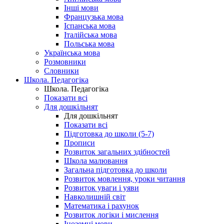
Інші мови
Французька мова
Іспанська мова
Італійська мова
Польська мова
Українська мова
Розмовники
Словники
Школа. Педагогіка
Школа. Педагогіка
Показати всі
Для дошкільнят
Для дошкільнят
Показати всі
Підготовка до школи (5-7)
Прописи
Розвиток загальних здібностей
Школа малювання
Загальна підготовка до школи
Розвиток мовлення, уроки читання
Розвиток уваги і уяви
Навколишній світ
Математика і рахунок
Розвиток логіки і мислення
Іноземні мови