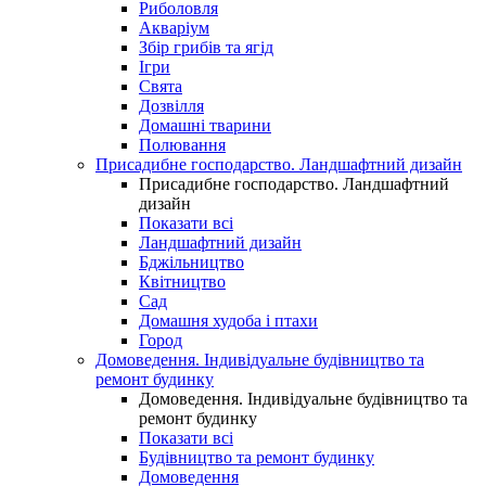
Риболовля
Акваріум
Збір грибів та ягід
Ігри
Свята
Дозвілля
Домашні тварини
Полювання
Присадибне господарство. Ландшафтний дизайн
Присадибне господарство. Ландшафтний
дизайн
Показати всі
Ландшафтний дизайн
Бджільництво
Квітництво
Сад
Домашня худоба і птахи
Город
Домоведення. Індивідуальне будівництво та
ремонт будинку
Домоведення. Індивідуальне будівництво та
ремонт будинку
Показати всі
Будівництво та ремонт будинку
Домоведення