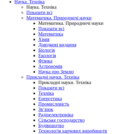
Наука. Техніка
Наука. Техніка
Показати всі
Математика. Природничі науки
Математика. Природничі науки
Показати всі
Математика
Хімія
Довідкові видання
Біологія
Екологія
Фізика
Астрономія
Наука про Землю
Прикладні науки. Техніка
Прикладні науки. Техніка
Показати всі
Техніка
Енергетика
Промисловість
Зв’язок
Радіоелектроніка
Сільське господарство
Будівництво
Технологія харчових виробництв